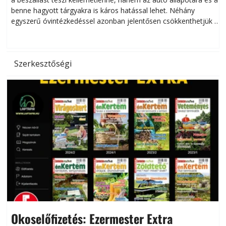
benne hagyott tárgyakra is káros hatással lehet. Néhány
egyszerű óvintézkedéssel azonban jelentősen csökkenthetjük a
hőség káros hatásait.
l
Szerkesztőségi
Okoselőfizetés: Ezermester Extra