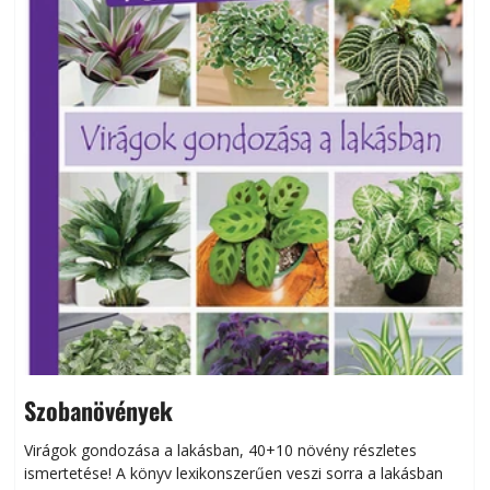
Szobanövények
Virágok gondozása a lakásban, 40+10 növény részletes
ismertetése! A könyv lexikonszerűen veszi sorra a lakásban
s