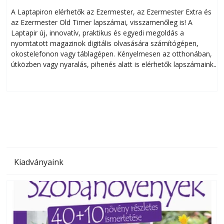
A Laptapiron elérhetők az Ezermester, az Ezermester Extra és
az Ezermester Old Timer lapszámai, visszamenőleg is! A
Laptapir új, innovatív, praktikus és egyedi megoldás a
L
nyomtatott magazinok digitális olvasására számítógépen,
okostelefonon vagy táblagépen. Kényelmesen az otthonában,
útközben vagy nyaralás, pihenés alatt is elérhetők lapszámaink.
ú
Bárhol, bármikor, akár külföldön élve vagy dolgozva is
B
olvashatók az Ezermester lapszámai. A Laptapir kényelmes
megoldás, mert: – t
Kiadványaink