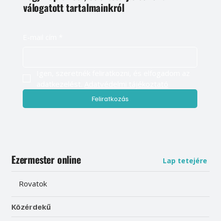
válogatott tartalmainkról
E-mail cím
*
Igen, szeretnék feliratkozni, és elfogadom az 
adatkezelést. 
Adatvédelmi tájékoztató
Feliratkozás
Ezermester online
Lap tetejére
Rovatok
Közérdekű