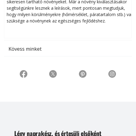
sikeresen tart­ha­tó növényeket. Már a növény kiválasztásakor
h
segítségünkre lesznek a leírások, mert pontosan megtudjuk,
k
hogy milyen körülményekre (hőmérséklet, páratartalom stb.) van
szüksége a növénynek az egészséges fejlődéshez.
t
Kövess minket
Légy naprakész, és értesülj elsőként