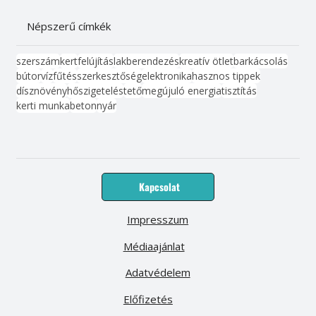
Népszerű címkék
szerszám
kert
felújítás
lakberendezés
kreatív ötlet
barkácsolás
bútor
víz
fűtés
szerkesztőség
elektronika
hasznos tippek
dísznövény
hőszigetelés
tető
megújuló energia
tisztítás
kerti munka
beton
nyár
Kapcsolat
Impresszum
Médiaajánlat
Adatvédelem
Előfizetés