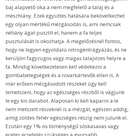
baj alapvető oka a nem megfelelő a talaj és a 
mészhiány. Ezek együttes hatására bekövetkezhet 
egy olyan mértékű mézgásodás is, ami nemcsak 
néhány ágat pusztít el, hanem a fa teljes 
pusztulását is okozhatja. A megelőzésnél fontos, 
hogy ne legyen egyoldalú nitrogéntrágyázás, és ne 
kerüljön fagyzugos vagy magas talajvizes helyre a 
fa. Mindig következetesen kell védekezni a 
gombabetegségek és a rovarkártevők ellen is. A 
már erősen mézgásodott részeket úgy kell 
lemetszeni, hogy az egészséges részből is vágjunk 
le egy kis darabot. Alaposan ki kell kaparni a le 
nem metszett részeknél is a mézgát, egészen addig, 
amíg zöldes-fehér egészséges részig nem jutunk el. 
Ezután egy 1%-os töménységű sóskasavas vagy 
ecetes ecsetelés szükséges a gyorsabb 