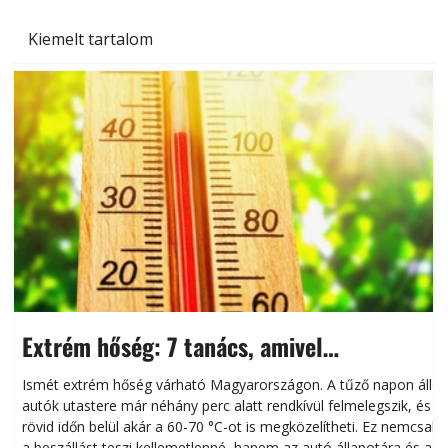
Kiemelt tartalom
Extrém hőség: 7 tanács, amivel
megóvhatjuk autónkat a nyári károktól
Ismét extrém hőség várható Magyarországon. A tűző napon álló
autók utastere már néhány perc alatt rendkívül felmelegszik, és
rövid időn belül akár a 60-70 °C-ot is megközelítheti. Ez nemcsak
n
a beszállást teszi kellemetlenné, hanem az autó állapotára és a