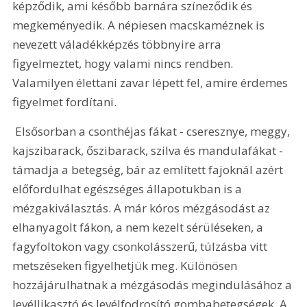
képződik, ami később barnára színeződik és 
megkeményedik. A népiesen macskaméznek is 
nevezett váladékképzés többnyire arra 
figyelmeztet, hogy valami nincs rendben. 
Valamilyen élettani zavar lépett fel, amire érdemes 
figyelmet fordítani.
 Elsősorban a csonthéjas fákat - cseresznye, meggy, 
kajszibarack, őszibarack, szilva és mandulafákat - 
támadja a betegség, bár az említett fajoknál azért 
előfordulhat egészséges állapotukban is a 
mézgakiválasztás. A már kóros mézgásodást az 
elhanyagolt fákon, a nem kezelt sérüléseken, a 
fagyfoltokon vagy csonkolásszerű, túlzásba vitt 
metszéseken figyelhetjük meg. Különösen 
hozzájárulhatnak a mézgásodás megindulásához a 
levéllikasztó és levélfodrosító gombabetegségek. A 