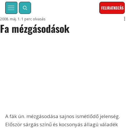
FELIRATKOZÁS
2008. máj. 1.
1 perc olvasás
Fa mézgásodások
A fák ún. mézgásodása sajnos ismétlődő jelenség. 
Először sárgás színű és kocsonyás állagú váladék 