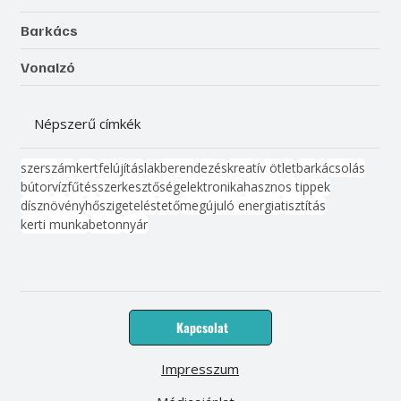
Barkács
Vonalzó
Népszerű címkék
szerszám
kert
felújítás
lakberendezés
kreatív ötlet
barkácsolás
bútor
víz
fűtés
szerkesztőség
elektronika
hasznos tippek
dísznövény
hőszigetelés
tető
megújuló energia
tisztítás
kerti munka
beton
nyár
Kapcsolat
Impresszum