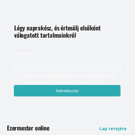
Légy naprakész, és értesülj elsőként
válogatott tartalmainkról
E-mail cím
*
Igen, szeretnék feliratkozni, és elfogadom az 
adatkezelést. 
Adatvédelmi tájékoztató
Feliratkozás
Ezermester online
Lap tetejére