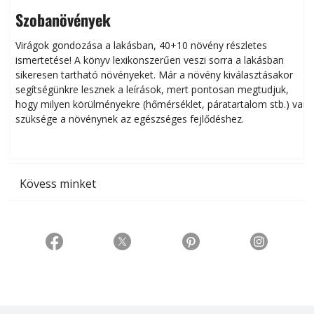
Szobanövények
Virágok gondozása a lakásban, 40+10 növény részletes
ismertetése! A könyv lexikonszerűen veszi sorra a lakásban
s
sikeresen tart­ha­tó növényeket. Már a növény kiválasztásakor
h
segítségünkre lesznek a leírások, mert pontosan megtudjuk,
k
hogy milyen körülményekre (hőmérséklet, páratartalom stb.) van
szüksége a növénynek az egészséges fejlődéshez.
t
Kövess minket