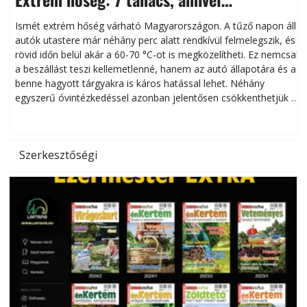
megóvhatjuk autónkat a nyári károktól
Ismét extrém hőség várható Magyarországon. A tűző napon álló
autók utastere már néhány perc alatt rendkívül felmelegszik, és
rövid időn belül akár a 60-70 °C-ot is megközelítheti. Ez nemcsak
n
a beszállást teszi kellemetlenné, hanem az autó állapotára és a
benne hagyott tárgyakra is káros hatással lehet. Néhány
egyszerű óvintézkedéssel azonban jelentősen csökkenthetjük a
hőség káros hatásait.
l
Szerkesztőségi