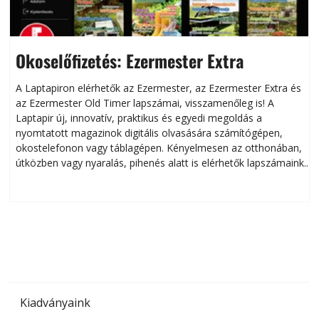
Okoselőfizetés: Ezermester Extra
A Laptapiron elérhetők az Ezermester, az Ezermester Extra és
az Ezermester Old Timer lapszámai, visszamenőleg is! A
Laptapir új, innovatív, praktikus és egyedi megoldás a
L
nyomtatott magazinok digitális olvasására számítógépen,
okostelefonon vagy táblagépen. Kényelmesen az otthonában,
útközben vagy nyaralás, pihenés alatt is elérhetők lapszámaink.
ú
Bárhol, bármikor, akár külföldön élve vagy dolgozva is
B
olvashatók az Ezermester lapszámai. A Laptapir kényelmes
megoldás, mert: – t
Kiadványaink