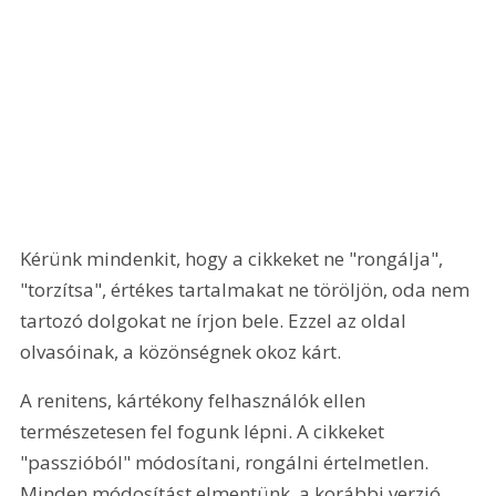
Kérünk mindenkit, hogy a cikkeket ne "rongálja", 
"torzítsa", értékes tartalmakat ne töröljön, oda nem 
tartozó dolgokat ne írjon bele. Ezzel az oldal 
olvasóinak, a közönségnek okoz kárt.
A renitens, kártékony felhasználók ellen 
természetesen fel fogunk lépni. A cikkeket 
"passzióból" módosítani, rongálni értelmetlen. 
Minden módosítást elmentünk, a korábbi verzió 