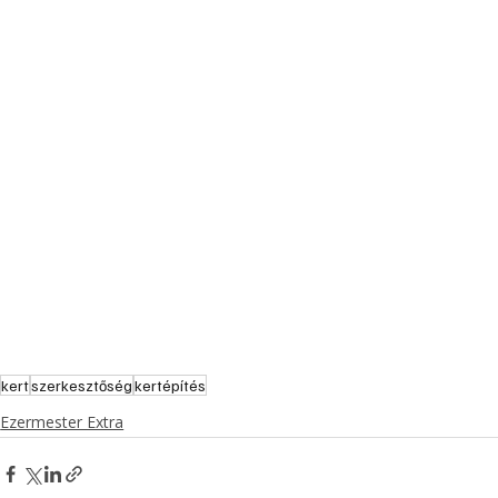
kert
szerkesztőség
kertépítés
Ezermester Extra