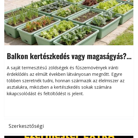
Balkon kertészkedés vagy magaságyás?
Helytakarékos kertészkedés
A saját termesztésű zöldségek és fűszernövények iránti
érdeklődés az elmúlt években látványosan megnőtt. Egyre
többen szeretnék tudni, honnan származik az élelmiszer az
l
asztalukra, miközben a kertészkedés sokak számára
kikapcsolódást és feltöltődést is jelent.
é
d
Szerkesztőségi