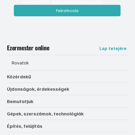
adatkezelést. 
Adatvédelmi tájékoztató
Feliratkozás
Ezermester online
Lap tetejére
Rovatok
Közérdekű
Újdonságok, érdekességek
Bemutatjuk
Gépek, szerszámok, technológiák
Építés, felújítás