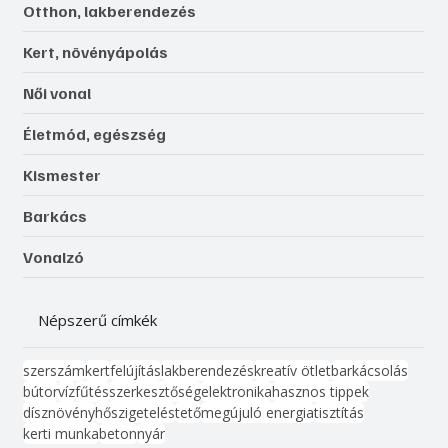
Otthon, lakberendezés
Kert, növényápolás
Női vonal
Életmód, egészség
Kismester
Barkács
Vonalzó
Népszerű címkék
szerszám
kert
felújítás
lakberendezés
kreatív ötlet
barkácsolás
bútor
víz
fűtés
szerkesztőség
elektronika
hasznos tippek
dísznövény
hőszigetelés
tető
megújuló energia
tisztítás
kerti munka
beton
nyár