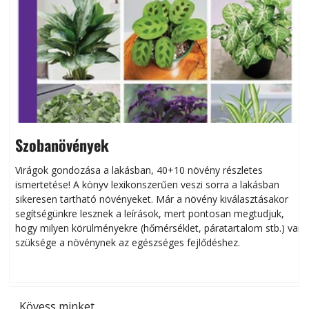
Szobanövények
Virágok gondozása a lakásban, 40+10 növény részletes
ismertetése! A könyv lexikonszerűen veszi sorra a lakásban
s
sikeresen tart­ha­tó növényeket. Már a növény kiválasztásakor
h
segítségünkre lesznek a leírások, mert pontosan megtudjuk,
k
hogy milyen körülményekre (hőmérséklet, páratartalom stb.) van
szüksége a növénynek az egészséges fejlődéshez.
t
Kövess minket