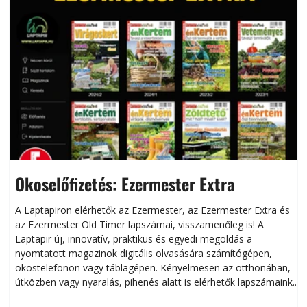
Okoselőfizetés: Ezermester Extra
A Laptapiron elérhetők az Ezermester, az Ezermester Extra és
az Ezermester Old Timer lapszámai, visszamenőleg is! A
Laptapir új, innovatív, praktikus és egyedi megoldás a
L
nyomtatott magazinok digitális olvasására számítógépen,
okostelefonon vagy táblagépen. Kényelmesen az otthonában,
útközben vagy nyaralás, pihenés alatt is elérhetők lapszámaink.
ú
Bárhol, bármikor, akár külföldön élve vagy dolgozva is
B