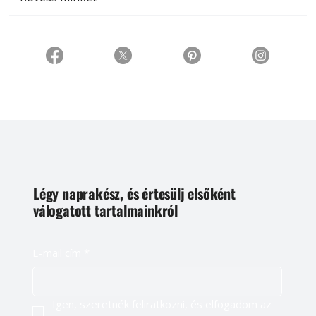
Légy naprakész, és értesülj elsőként
válogatott tartalmainkról
E-mail cím
*
Igen, szeretnék feliratkozni, és elfogadom az 