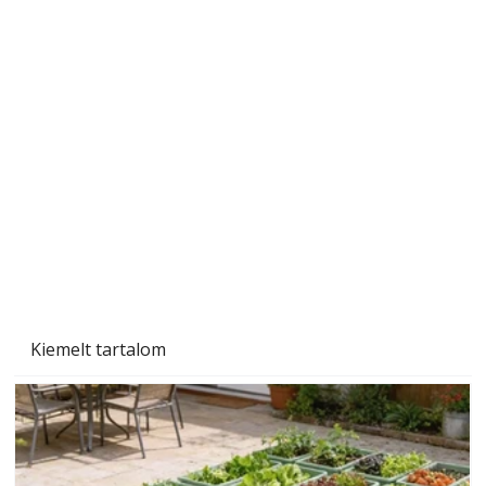
Ezermester Extra 2024/1. énKertem: Tavasz a
kiskertekben
Kiemelt tartalom