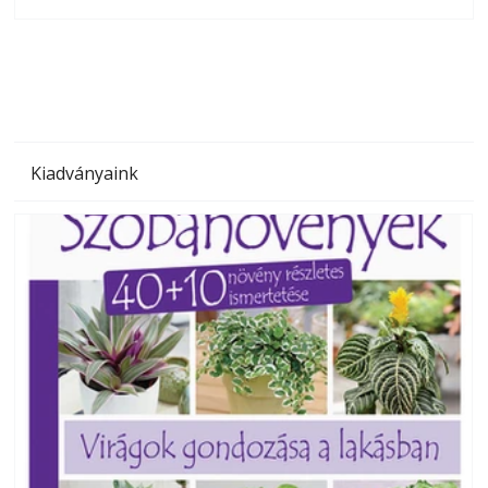
olvashatók az Ezermester lapszámai. A Laptapir kényelmes
megoldás, mert: – t
Kiadványaink