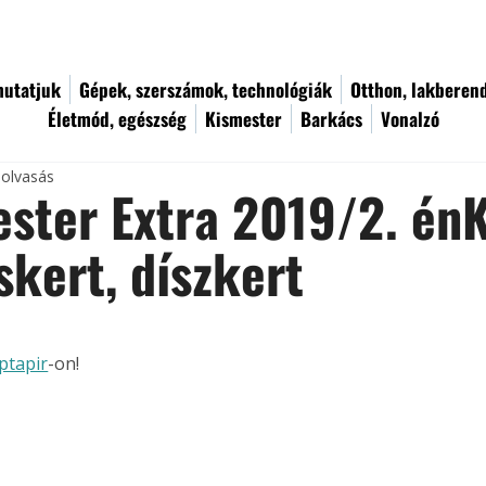
utatjuk
Gépek, szerszámok, technológiák
Otthon, lakberen
Életmód, egészség
Kismester
Barkács
Vonalzó
 olvasás
ster Extra 2019/2. én
skert, díszkert
ptapir
-on!