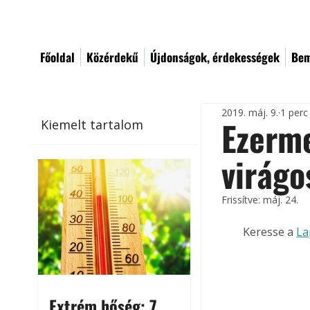
Főoldal
Közérdekű
Újdonságok, érdekességek
Bem
2019. máj. 9.
1 perc
Ezerme
Kiemelt tartalom
virágo
Frissítve:
máj. 24.
Keresse a 
La
Extrém hőség: 7