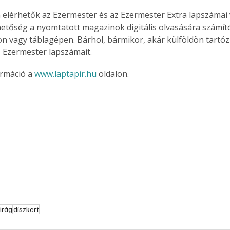
 elérhetők az Ezermester és az Ezermester Extra lapszámai 
hetőség a nyomtatott magazinok digitális olvasására számít
n vagy táblagépen. Bárhol, bármikor, akár külföldön tartóz
z Ezermester lapszámait.
rmáció a 
www.laptapir.hu
 oldalon.
irág
díszkert