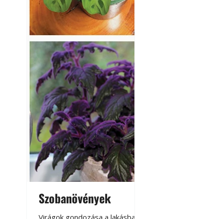
Szobanövények
Virágoskert: k
teraszon, laká
Virágok gondozása a lakásban,