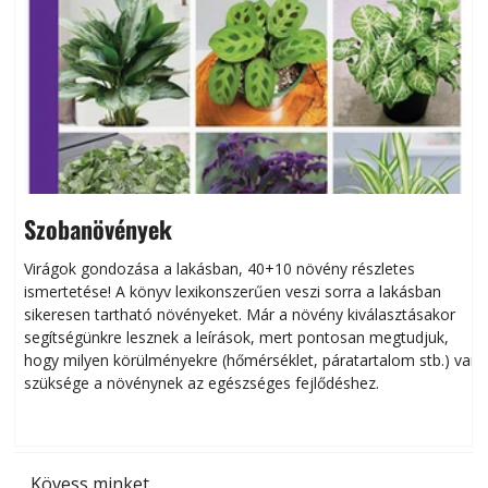
Szobanövények
Virágok gondozása a lakásban, 40+10 növény részletes
ismertetése! A könyv lexikonszerűen veszi sorra a lakásban
s
sikeresen tart­ha­tó növényeket. Már a növény kiválasztásakor
h
segítségünkre lesznek a leírások, mert pontosan megtudjuk,
k
hogy milyen körülményekre (hőmérséklet, páratartalom stb.) van
szüksége a növénynek az egészséges fejlődéshez.
t
Kövess minket