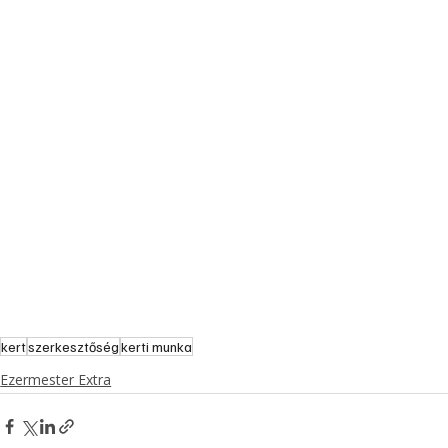
kert
szerkesztőség
kerti munka
Ezermester Extra