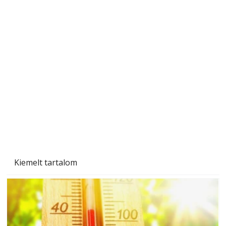
Ezermester Extra 2024/1. énKertem: Tavasz a
kiskertekben
Kiemelt tartalom