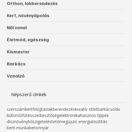
Otthon, lakberendezés
Kert, növényápolás
Női vonal
Életmód, egészség
Kismester
Barkács
Vonalzó
Népszerű címkék
szerszám
kert
felújítás
lakberendezés
kreatív ötlet
barkácsolás
bútor
víz
fűtés
szerkesztőség
elektronika
hasznos tippek
dísznövény
hőszigetelés
tető
megújuló energia
tisztítás
kerti munka
beton
nyár