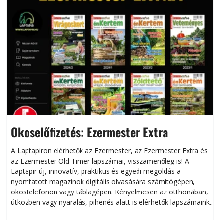
Okoselőfizetés: Ezermester Extra
A Laptapiron elérhetők az Ezermester, az Ezermester Extra és
az Ezermester Old Timer lapszámai, visszamenőleg is! A
Laptapir új, innovatív, praktikus és egyedi megoldás a
L
nyomtatott magazinok digitális olvasására számítógépen,
okostelefonon vagy táblagépen. Kényelmesen az otthonában,
útközben vagy nyaralás, pihenés alatt is elérhetők lapszámaink.
ú
Bárhol, bármikor, akár külföldön élve vagy dolgozva is
B