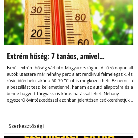
Extrém hőség: 7 tanács, amivel
megóvhatjuk autónkat a nyári károktól
Ismét extrém hőség várható Magyarországon. A tűző napon álló
autók utastere már néhány perc alatt rendkívül felmelegszik, és
rövid időn belül akár a 60-70 °C-ot is megközelítheti. Ez nemcsak
n
a beszállást teszi kellemetlenné, hanem az autó állapotára és a
benne hagyott tárgyakra is káros hatással lehet. Néhány
egyszerű óvintézkedéssel azonban jelentősen csökkenthetjük a
hőség káros hatásait.
l
Szerkesztőségi