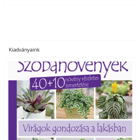
olvashatók az Ezermester lapszámai. A Laptapir kényelmes
megoldás, mert: – t
Kiadványaink