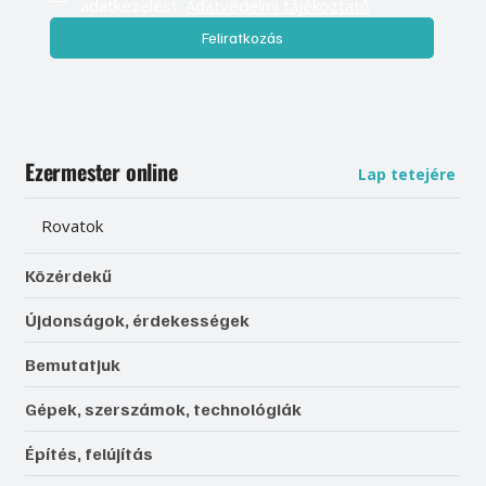
adatkezelést. 
Adatvédelmi tájékoztató
Feliratkozás
Ezermester online
Lap tetejére
Rovatok
Közérdekű
Újdonságok, érdekességek
Bemutatjuk
Gépek, szerszámok, technológiák
Építés, felújítás