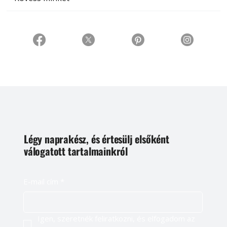
Légy naprakész, és értesülj elsőként
válogatott tartalmainkról
E-mail cím
*
Igen, szeretnék feliratkozni, és elfogadom az 