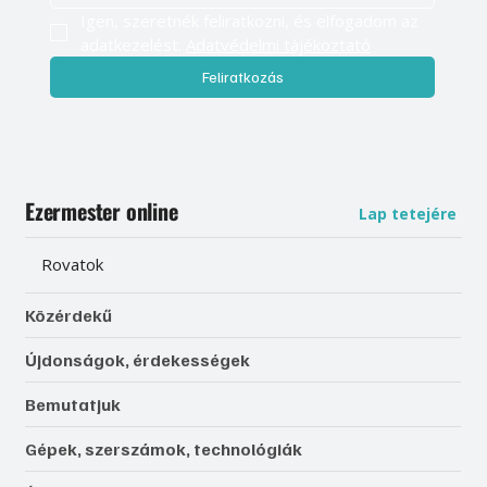
Igen, szeretnék feliratkozni, és elfogadom az 
adatkezelést. 
Adatvédelmi tájékoztató
Feliratkozás
Ezermester online
Lap tetejére
Rovatok
Közérdekű
Újdonságok, érdekességek
Bemutatjuk
Gépek, szerszámok, technológiák