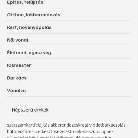
Építés, felújítás
Otthon, lakberendezés
Kert, növényápolás
Női vonal
Életmód, egészség
Kismester
Barkács
Vonalzó
Népszerű címkék
szerszám
kert
felújítás
lakberendezés
kreatív ötlet
barkácsolás
bútor
víz
fűtés
szerkesztőség
elektronika
hasznos tippek
dísznövény
hőszigetelés
tető
megújuló energia
tisztítás