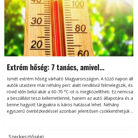
Extrém hőség: 7 tanács, amivel
megóvhatjuk autónkat a nyári károktól
Ismét extrém hőség várható Magyarországon. A tűző napon álló
autók utastere már néhány perc alatt rendkívül felmelegszik, és
rövid időn belül akár a 60-70 °C-ot is megközelítheti. Ez nemcsak
n
a beszállást teszi kellemetlenné, hanem az autó állapotára és a
benne hagyott tárgyakra is káros hatással lehet. Néhány
egyszerű óvintézkedéssel azonban jelentősen csökkenthetjük a
hőség káros hatásait.
l
Szerkesztőségi