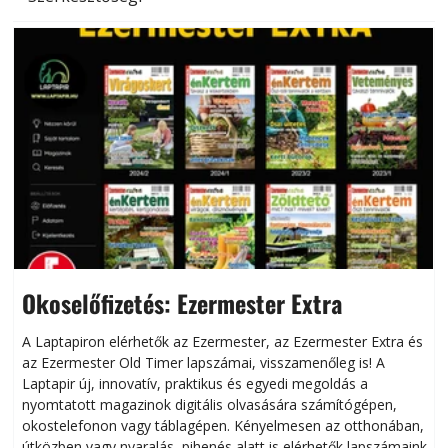
Okoselőfizetés: Ezermester Extra
A Laptapiron elérhetők az Ezermester, az Ezermester Extra és
az Ezermester Old Timer lapszámai, visszamenőleg is! A
Laptapir új, innovatív, praktikus és egyedi megoldás a
L
nyomtatott magazinok digitális olvasására számítógépen,
okostelefonon vagy táblagépen. Kényelmesen az otthonában,
útközben vagy nyaralás, pihenés alatt is elérhetők lapszámaink.
ú