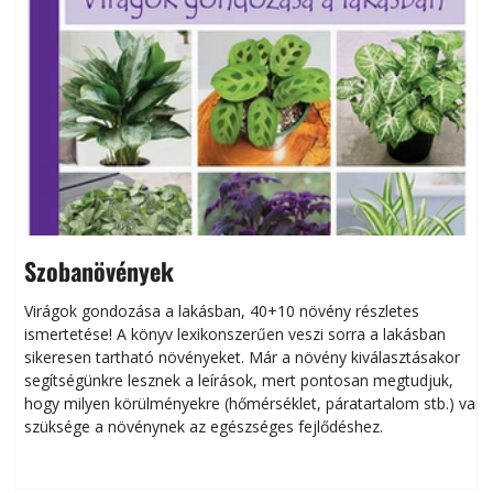
Szobanövények
Virágok gondozása a lakásban, 40+10 növény részletes
ismertetése! A könyv lexikonszerűen veszi sorra a lakásban
s
sikeresen tart­ha­tó növényeket. Már a növény kiválasztásakor
h
segítségünkre lesznek a leírások, mert pontosan megtudjuk,
k
hogy milyen körülményekre (hőmérséklet, páratartalom stb.) van
szüksége a növénynek az egészséges fejlődéshez.
t