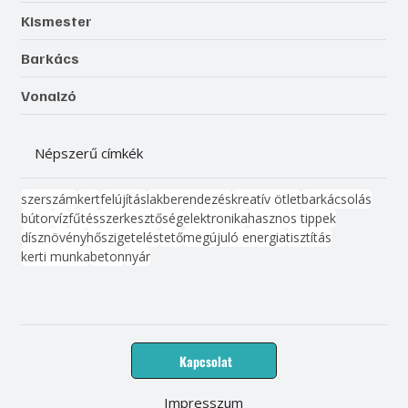
Kismester
Barkács
Vonalzó
Népszerű címkék
szerszám
kert
felújítás
lakberendezés
kreatív ötlet
barkácsolás
bútor
víz
fűtés
szerkesztőség
elektronika
hasznos tippek
dísznövény
hőszigetelés
tető
megújuló energia
tisztítás
kerti munka
beton
nyár
Kapcsolat
Impresszum