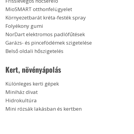
Frisslevegős hőcserélő
MioSMART otthonfelügyelet
Környezetbarát kréta-festék spray
Folyékony gumi
NorDart elektromos padlófűtések
Garázs- és pincefödémek szigetelése
Belső oldali hőszigetelés 
Kert, növényápolás
Különleges kerti gépek
Miniház divat
Hidrokultúra
Mini rózsák lakásban és kertben 