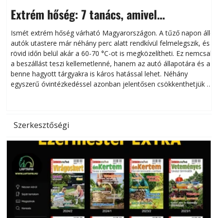
Extrém hőség: 7 tanács, amivel
megóvhatjuk autónkat a nyári károktól
Ismét extrém hőség várható Magyarországon. A tűző napon álló
autók utastere már néhány perc alatt rendkívül felmelegszik, és
rövid időn belül akár a 60-70 °C-ot is megközelítheti. Ez nemcsak
n
a beszállást teszi kellemetlenné, hanem az autó állapotára és a
benne hagyott tárgyakra is káros hatással lehet. Néhány
egyszerű óvintézkedéssel azonban jelentősen csökkenthetjük a
hőség káros hatásait.
l
Szerkesztőségi