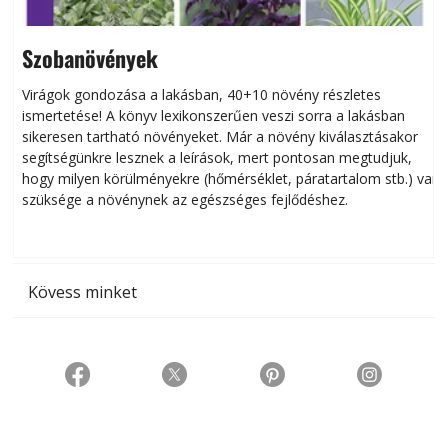
Szobanövények
Virágok gondozása a lakásban, 40+10 növény részletes
ismertetése! A könyv lexikonszerűen veszi sorra a lakásban
s
sikeresen tart­ha­tó növényeket. Már a növény kiválasztásakor
h
segítségünkre lesznek a leírások, mert pontosan megtudjuk,
k
hogy milyen körülményekre (hőmérséklet, páratartalom stb.) van
szüksége a növénynek az egészséges fejlődéshez.
t
Kövess minket