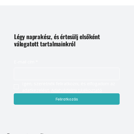
Légy naprakész, és értesülj elsőként
válogatott tartalmainkról
E-mail cím
*
Igen, szeretnék feliratkozni, és elfogadom az 
adatkezelést. 
Adatvédelmi tájékoztató
Feliratkozás