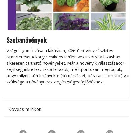
Szobanövények
Virágok gondozása a lakásban, 40+10 növény részletes
ismertetése! A könyv lexikonszerűen veszi sorra a lakásban
s
sikeresen tart­ha­tó növényeket. Már a növény kiválasztásakor
h
segítségünkre lesznek a leírások, mert pontosan megtudjuk,
k
hogy milyen körülményekre (hőmérséklet, páratartalom stb.) van
szüksége a növénynek az egészséges fejlődéshez.
t
Kövess minket