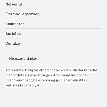
Női vonal
Életmód, egészség
Kismester
Barkács
Vonalzó
Népszerű címkék
szerszám
kert
felújítás
lakberendezés
kreatív ötlet
barkácsolás
bútor
víz
fűtés
szerkesztőség
elektronika
hasznos tippek
dísznövény
hőszigetelés
tető
megújuló energia
tisztítás
kerti munka
beton
nyár