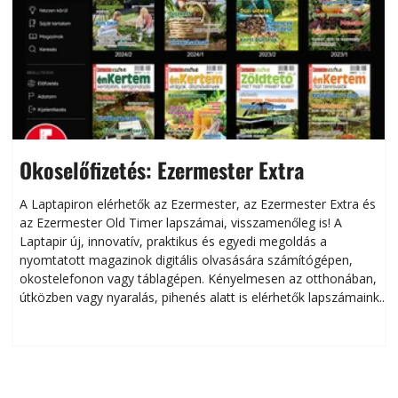
Okoselőfizetés: Ezermester Extra
A Laptapiron elérhetők az Ezermester, az Ezermester Extra és
az Ezermester Old Timer lapszámai, visszamenőleg is! A
Laptapir új, innovatív, praktikus és egyedi megoldás a
L
nyomtatott magazinok digitális olvasására számítógépen,
okostelefonon vagy táblagépen. Kényelmesen az otthonában,
útközben vagy nyaralás, pihenés alatt is elérhetők lapszámaink.
ú
Bárhol, bármikor, akár külföldön élve vagy dolgozva is
B
olvashatók az Ezermester lapszámai. A Laptapir kényelmes
megoldás, mert: – t