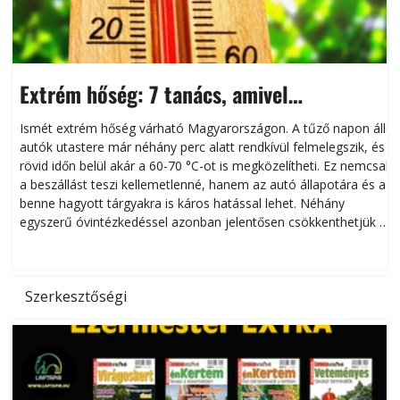
Extrém hőség: 7 tanács, amivel
megóvhatjuk autónkat a nyári károktól
Ismét extrém hőség várható Magyarországon. A tűző napon álló
autók utastere már néhány perc alatt rendkívül felmelegszik, és
rövid időn belül akár a 60-70 °C-ot is megközelítheti. Ez nemcsak
n
a beszállást teszi kellemetlenné, hanem az autó állapotára és a
benne hagyott tárgyakra is káros hatással lehet. Néhány
egyszerű óvintézkedéssel azonban jelentősen csökkenthetjük a
hőség káros hatásait.
l
Szerkesztőségi