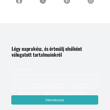
Légy naprakész, és értesülj elsőként
válogatott tartalmainkról
E-mail cím
*
Igen, szeretnék feliratkozni, és elfogadom az 
adatkezelést. 
Adatvédelmi tájékoztató
Feliratkozás