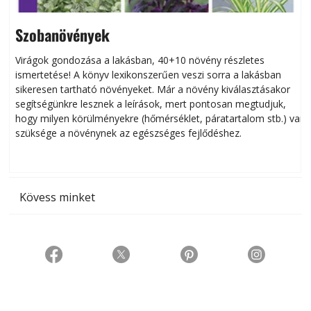
Szobanövények
Virágok gondozása a lakásban, 40+10 növény részletes
ismertetése! A könyv lexikonszerűen veszi sorra a lakásban
s
sikeresen tart­ha­tó növényeket. Már a növény kiválasztásakor
h
segítségünkre lesznek a leírások, mert pontosan megtudjuk,
k
hogy milyen körülményekre (hőmérséklet, páratartalom stb.) van
szüksége a növénynek az egészséges fejlődéshez.
t
Kövess minket