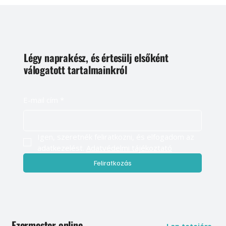
Légy naprakész, és értesülj elsőként
válogatott tartalmainkról
E-mail cím
*
Igen, szeretnék feliratkozni, és elfogadom az 
adatkezelést. 
Adatvédelmi tájékoztató
Feliratkozás
Ezermester online