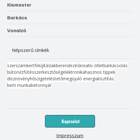
Kismester
Barkács
Vonalzó
Népszerű címkék
szerszám
kert
felújítás
lakberendezés
kreatív ötlet
barkácsolás
bútor
víz
fűtés
szerkesztőség
elektronika
hasznos tippek
dísznövény
hőszigetelés
tető
megújuló energia
tisztítás
kerti munka
beton
nyár
Kapcsolat
Impresszum