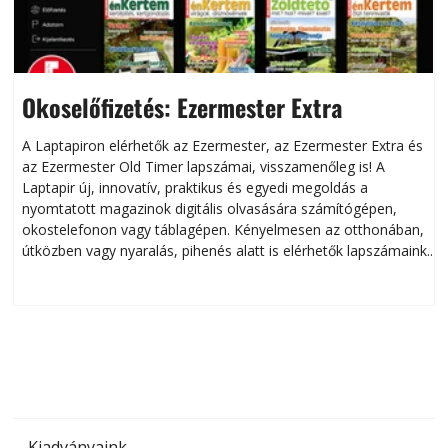
Okoselőfizetés: Ezermester Extra
A Laptapiron elérhetők az Ezermester, az Ezermester Extra és
az Ezermester Old Timer lapszámai, visszamenőleg is! A
Laptapir új, innovatív, praktikus és egyedi megoldás a
L
nyomtatott magazinok digitális olvasására számítógépen,
okostelefonon vagy táblagépen. Kényelmesen az otthonában,
útközben vagy nyaralás, pihenés alatt is elérhetők lapszámaink.
ú
Bárhol, bármikor, akár külföldön élve vagy dolgozva is
B
olvashatók az Ezermester lapszámai. A Laptapir kényelmes
megoldás, mert: – t
Kiadványaink