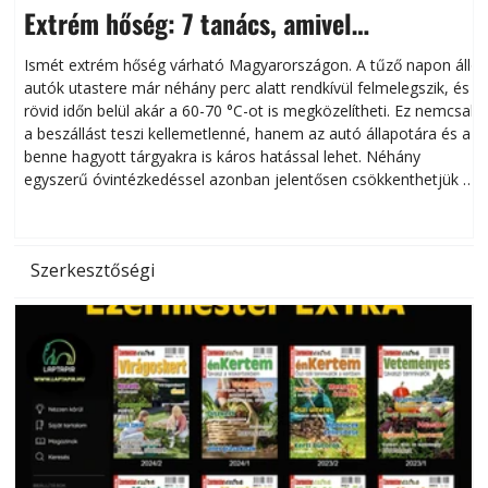
Extrém hőség: 7 tanács, amivel
megóvhatjuk autónkat a nyári károktól
Ismét extrém hőség várható Magyarországon. A tűző napon álló
autók utastere már néhány perc alatt rendkívül felmelegszik, és
rövid időn belül akár a 60-70 °C-ot is megközelítheti. Ez nemcsak
n
a beszállást teszi kellemetlenné, hanem az autó állapotára és a
benne hagyott tárgyakra is káros hatással lehet. Néhány
egyszerű óvintézkedéssel azonban jelentősen csökkenthetjük a
hőség káros hatásait.
l
Szerkesztőségi