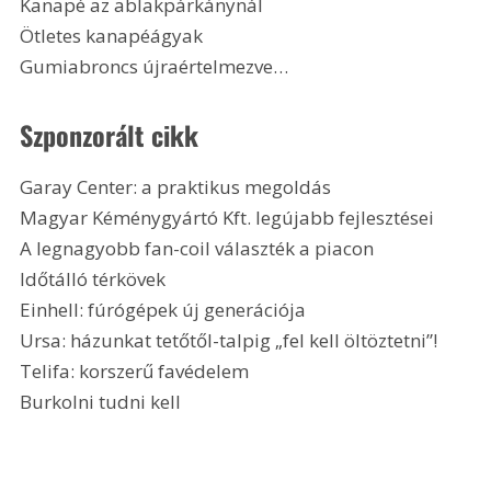
Kanapé az ablakpárkánynál
Ötletes kanapéágyak
Gumiabroncs újraértelmezve…
Szponzorált cikk
Garay Center: a praktikus megoldás
Magyar Kéménygyártó Kft. legújabb fejlesztései
A legnagyobb fan-coil választék a piacon
Időtálló térkövek
Einhell: fúrógépek új generációja
Ursa: házunkat tetőtől-talpig „fel kell öltöztetni”!
Telifa: korszerű favédelem
Burkolni tudni kell 