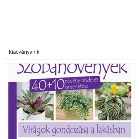
olvashatók az Ezermester lapszámai. A Laptapir kényelmes
megoldás, mert: – t
Kiadványaink