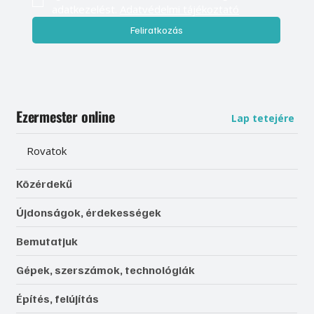
adatkezelést. 
Adatvédelmi tájékoztató
Feliratkozás
Ezermester online
Lap tetejére
Rovatok
Közérdekű
Újdonságok, érdekességek
Bemutatjuk
Gépek, szerszámok, technológiák
Építés, felújítás