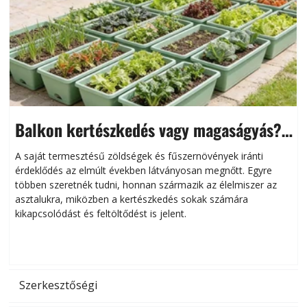
Balkon kertészkedés vagy magaságyás?
Helytakarékos kertészkedés
A saját termesztésű zöldségek és fűszernövények iránti
érdeklődés az elmúlt években látványosan megnőtt. Egyre
többen szeretnék tudni, honnan származik az élelmiszer az
l
asztalukra, miközben a kertészkedés sokak számára
kikapcsolódást és feltöltődést is jelent.
é
d
Szerkesztőségi