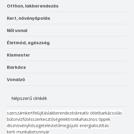
Otthon, lakberendezés
Kert, növényápolás
Női vonal
Életmód, egészség
Kismester
Barkács
Vonalzó
Népszerű címkék
szerszám
kert
felújítás
lakberendezés
kreatív ötlet
barkácsolás
bútor
víz
fűtés
szerkesztőség
elektronika
hasznos tippek
dísznövény
hőszigetelés
tető
megújuló energia
tisztítás
kerti munka
beton
nyár