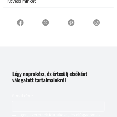
Kövess minket
Légy naprakész, és értesülj elsőként
válogatott tartalmainkról
E-mail cím
*
Igen, szeretnék feliratkozni, és elfogadom az 