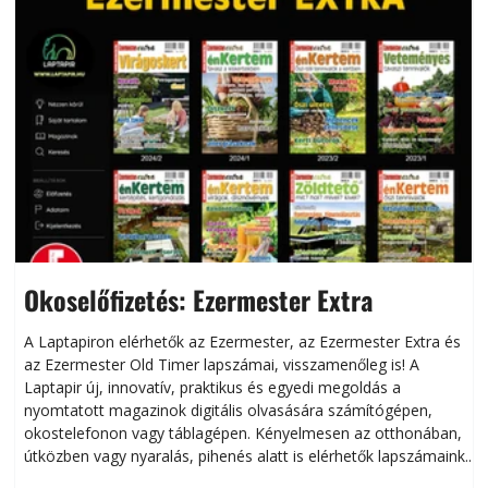
Okoselőfizetés: Ezermester Extra
A Laptapiron elérhetők az Ezermester, az Ezermester Extra és
az Ezermester Old Timer lapszámai, visszamenőleg is! A
Laptapir új, innovatív, praktikus és egyedi megoldás a
L
nyomtatott magazinok digitális olvasására számítógépen,
okostelefonon vagy táblagépen. Kényelmesen az otthonában,
útközben vagy nyaralás, pihenés alatt is elérhetők lapszámaink.
ú
Bárhol, bármikor, akár külföldön élve vagy dolgozva is
B