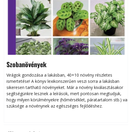
Szobanövények
Virágok gondozása a lakásban, 40+10 növény részletes
ismertetése! A könyv lexikonszerűen veszi sorra a lakásban
s
sikeresen tart­ha­tó növényeket. Már a növény kiválasztásakor
h
segítségünkre lesznek a leírások, mert pontosan megtudjuk,
k
hogy milyen körülményekre (hőmérséklet, páratartalom stb.) van
szüksége a növénynek az egészséges fejlődéshez.
t