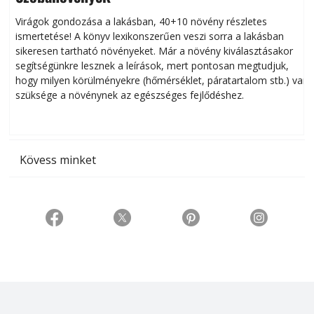
Virágok gondozása a lakásban, 40+10 növény részletes
ismertetése! A könyv lexikonszerűen veszi sorra a lakásban
s
sikeresen tart­ha­tó növényeket. Már a növény kiválasztásakor
h
segítségünkre lesznek a leírások, mert pontosan megtudjuk,
k
hogy milyen körülményekre (hőmérséklet, páratartalom stb.) van
szüksége a növénynek az egészséges fejlődéshez.
t
Kövess minket