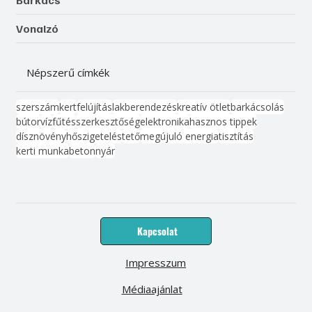
Vonalzó
Népszerű címkék
szerszám
kert
felújítás
lakberendezés
kreatív ötlet
barkácsolás
bútor
víz
fűtés
szerkesztőség
elektronika
hasznos tippek
dísznövény
hőszigetelés
tető
megújuló energia
tisztítás
kerti munka
beton
nyár
Kapcsolat
Impresszum
Médiaajánlat