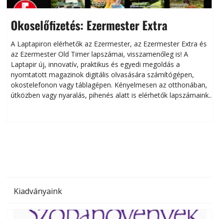
Okoselőfizetés: Ezermester Extra
A Laptapiron elérhetők az Ezermester, az Ezermester Extra és
az Ezermester Old Timer lapszámai, visszamenőleg is! A
Laptapir új, innovatív, praktikus és egyedi megoldás a
L
nyomtatott magazinok digitális olvasására számítógépen,
okostelefonon vagy táblagépen. Kényelmesen az otthonában,
útközben vagy nyaralás, pihenés alatt is elérhetők lapszámaink.
ú
Bárhol, bármikor, akár külföldön élve vagy dolgozva is
B
olvashatók az Ezermester lapszámai. A Laptapir kényelmes
megoldás, mert: – t
Kiadványaink