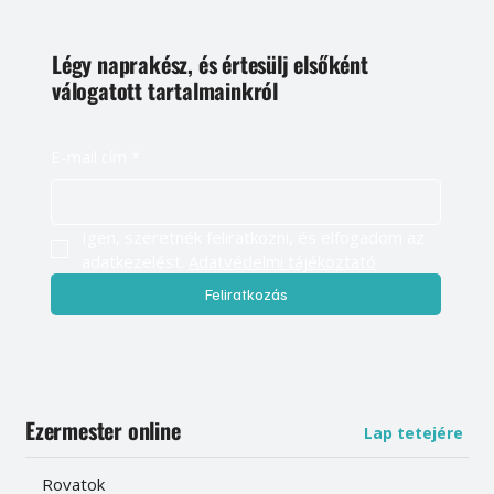
Légy naprakész, és értesülj elsőként
válogatott tartalmainkról
E-mail cím
*
Igen, szeretnék feliratkozni, és elfogadom az 
adatkezelést. 
Adatvédelmi tájékoztató
Feliratkozás
Ezermester online
Lap tetejére
Rovatok