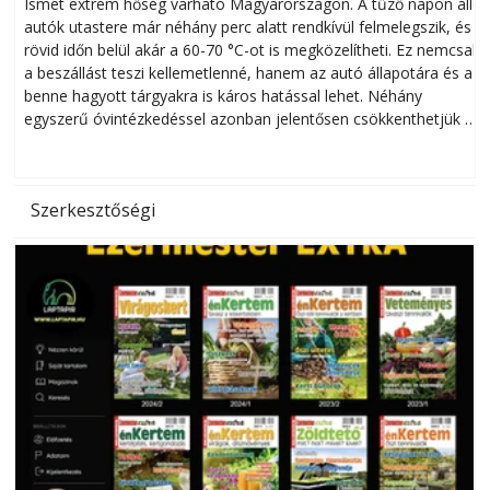
megóvhatjuk autónkat a nyári károktól
Ismét extrém hőség várható Magyarországon. A tűző napon álló
autók utastere már néhány perc alatt rendkívül felmelegszik, és
rövid időn belül akár a 60-70 °C-ot is megközelítheti. Ez nemcsak
n
a beszállást teszi kellemetlenné, hanem az autó állapotára és a
benne hagyott tárgyakra is káros hatással lehet. Néhány
egyszerű óvintézkedéssel azonban jelentősen csökkenthetjük a
hőség káros hatásait.
l
Szerkesztőségi