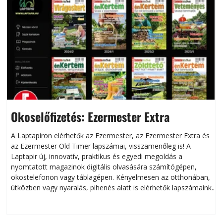
Okoselőfizetés: Ezermester Extra
A Laptapiron elérhetők az Ezermester, az Ezermester Extra és
az Ezermester Old Timer lapszámai, visszamenőleg is! A
Laptapir új, innovatív, praktikus és egyedi megoldás a
L
nyomtatott magazinok digitális olvasására számítógépen,
okostelefonon vagy táblagépen. Kényelmesen az otthonában,
útközben vagy nyaralás, pihenés alatt is elérhetők lapszámaink.
ú
Bárhol, bármikor, akár külföldön élve vagy dolgozva is
B
olvashatók az Ezermester lapszámai. A Laptapir kényelmes
megoldás, mert: – t