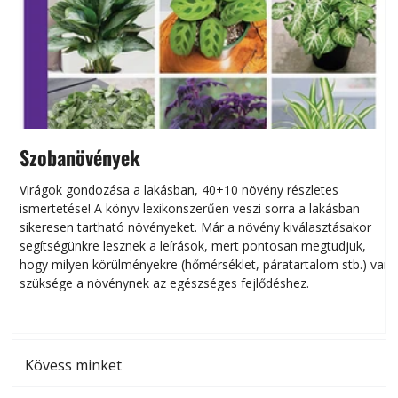
Szobanövények
Virágok gondozása a lakásban, 40+10 növény részletes
ismertetése! A könyv lexikonszerűen veszi sorra a lakásban
s
sikeresen tart­ha­tó növényeket. Már a növény kiválasztásakor
h
segítségünkre lesznek a leírások, mert pontosan megtudjuk,
k
hogy milyen körülményekre (hőmérséklet, páratartalom stb.) van
szüksége a növénynek az egészséges fejlődéshez.
t
Kövess minket