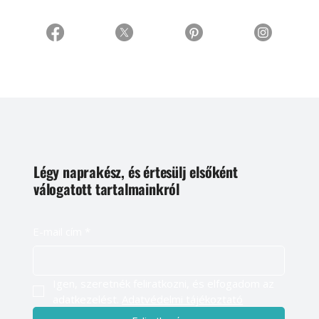
Légy naprakész, és értesülj elsőként
válogatott tartalmainkról
E-mail cím
*
Igen, szeretnék feliratkozni, és elfogadom az 
adatkezelést. 
Adatvédelmi tájékoztató