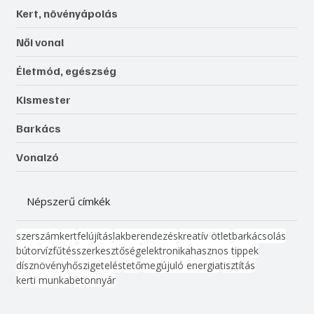
Kert, növényápolás
Női vonal
Életmód, egészség
Kismester
Barkács
Vonalzó
Népszerű címkék
szerszám
kert
felújítás
lakberendezés
kreatív ötlet
barkácsolás
bútor
víz
fűtés
szerkesztőség
elektronika
hasznos tippek
dísznövény
hőszigetelés
tető
megújuló energia
tisztítás
kerti munka
beton
nyár