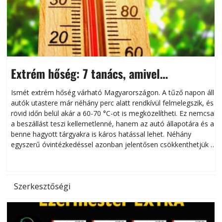
Extrém hőség: 7 tanács, amivel
megóvhatjuk autónkat a nyári károktól
Ismét extrém hőség várható Magyarországon. A tűző napon álló
autók utastere már néhány perc alatt rendkívül felmelegszik, és
rövid időn belül akár a 60-70 °C-ot is megközelítheti. Ez nemcsak
n
a beszállást teszi kellemetlenné, hanem az autó állapotára és a
benne hagyott tárgyakra is káros hatással lehet. Néhány
egyszerű óvintézkedéssel azonban jelentősen csökkenthetjük a
hőség káros hatásait.
l
Szerkesztőségi