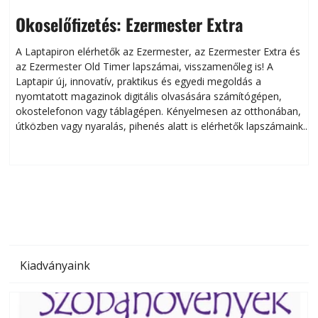
Okoselőfizetés: Ezermester Extra
A Laptapiron elérhetők az Ezermester, az Ezermester Extra és
az Ezermester Old Timer lapszámai, visszamenőleg is! A
Laptapir új, innovatív, praktikus és egyedi megoldás a
L
nyomtatott magazinok digitális olvasására számítógépen,
okostelefonon vagy táblagépen. Kényelmesen az otthonában,
útközben vagy nyaralás, pihenés alatt is elérhetők lapszámaink.
ú
Bárhol, bármikor, akár külföldön élve vagy dolgozva is
B
olvashatók az Ezermester lapszámai. A Laptapir kényelmes
megoldás, mert: – t
Kiadványaink