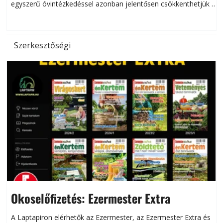
egyszerű óvintézkedéssel azonban jelentősen csökkenthetjük a
hőség káros hatásait.
l
Szerkesztőségi
Okoselőfizetés: Ezermester Extra
A Laptapiron elérhetők az Ezermester, az Ezermester Extra és