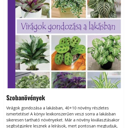
Szobanövények
Virágok gondozása a lakásban, 40+10 növény részletes
ismertetése! A könyv lexikonszerűen veszi sorra a lakásban
s
sikeresen tart­ha­tó növényeket. Már a növény kiválasztásakor
h
segítségünkre lesznek a leírások, mert pontosan megtudjuk,
k