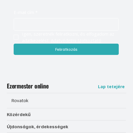
E-mail cím
*
Igen, szeretnék feliratkozni, és elfogadom az 
adatkezelést. 
Adatvédelmi tájékoztató
Feliratkozás
Ezermester online
Lap tetejére
Rovatok
Közérdekű
Újdonságok, érdekességek