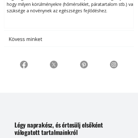
hogy milyen körülményekre (hőmérséklet, páratartalom stb.) van
szüksége a növénynek az egészséges fejlődéshez.
t
Kövess minket
Légy naprakész, és értesülj elsőként
válogatott tartalmainkról