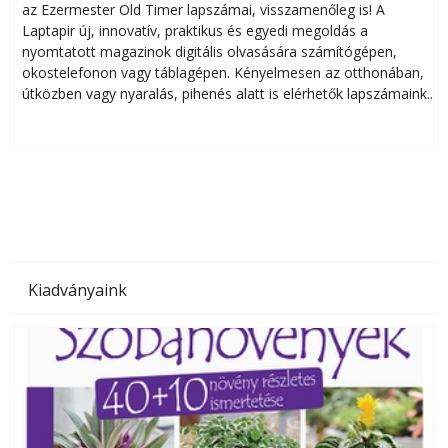
az Ezermester Old Timer lapszámai, visszamenőleg is! A
Laptapir új, innovatív, praktikus és egyedi megoldás a
L
nyomtatott magazinok digitális olvasására számítógépen,
okostelefonon vagy táblagépen. Kényelmesen az otthonában,
útközben vagy nyaralás, pihenés alatt is elérhetők lapszámaink.
ú
Bárhol, bármikor, akár külföldön élve vagy dolgozva is
B
olvashatók az Ezermester lapszámai. A Laptapir kényelmes
megoldás, mert: – t
Kiadványaink