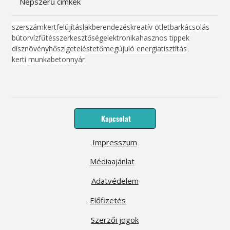
Népszerű címkék
szerszám
kert
felújítás
lakberendezés
kreatív ötlet
barkácsolás
bútor
víz
fűtés
szerkesztőség
elektronika
hasznos tippek
dísznövény
hőszigetelés
tető
megújuló energia
tisztítás
kerti munka
beton
nyár
Kapcsolat
Impresszum
Médiaajánlat
Adatvédelem
Előfizetés
Szerzői jogok