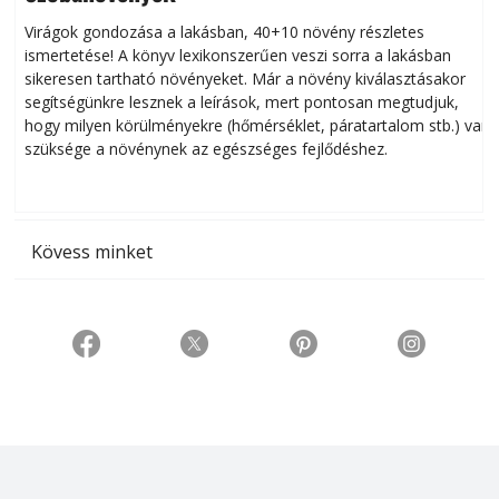
Virágok gondozása a lakásban, 40+10 növény részletes
ismertetése! A könyv lexikonszerűen veszi sorra a lakásban
s
sikeresen tart­ha­tó növényeket. Már a növény kiválasztásakor
h
segítségünkre lesznek a leírások, mert pontosan megtudjuk,
k
hogy milyen körülményekre (hőmérséklet, páratartalom stb.) van
szüksége a növénynek az egészséges fejlődéshez.
t
Kövess minket