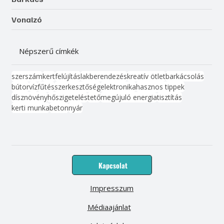
Vonalzó
Népszerű címkék
szerszám
kert
felújítás
lakberendezés
kreatív ötlet
barkácsolás
bútor
víz
fűtés
szerkesztőség
elektronika
hasznos tippek
dísznövény
hőszigetelés
tető
megújuló energia
tisztítás
kerti munka
beton
nyár
Kapcsolat
Impresszum
Médiaajánlat