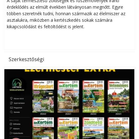
A saját termesztésű zöldségek és fűszernövények iránti
érdeklődés az elmúlt években látványosan megnőtt. Egyre
többen szeretnék tudni, honnan származik az élelmiszer az
l
asztalukra, miközben a kertészkedés sokak számára
kikapcsolódást és feltöltődést is jelent.
é
d
Szerkesztőségi