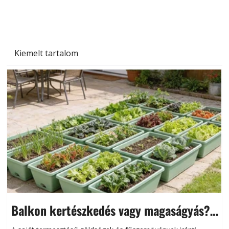
Kiemelt tartalom
Balkon kertészkedés vagy magaságyás?
Helytakarékos kertészkedés