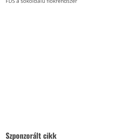
FDS a sokoldalú fiókrendszer 
Szponzorált cikk