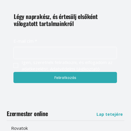
Légy naprakész, és értesülj elsőként
válogatott tartalmainkról
E-mail cím
*
Igen, szeretnék feliratkozni, és elfogadom az 
adatkezelést. 
Adatvédelmi tájékoztató
Feliratkozás
Ezermester online
Lap tetejére
Rovatok