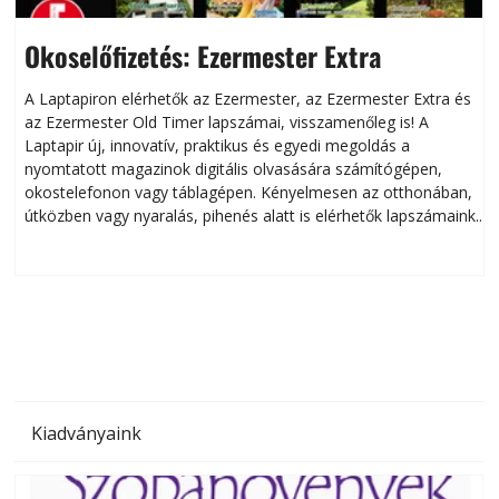
Okoselőfizetés: Ezermester Extra
A Laptapiron elérhetők az Ezermester, az Ezermester Extra és
az Ezermester Old Timer lapszámai, visszamenőleg is! A
Laptapir új, innovatív, praktikus és egyedi megoldás a
L
nyomtatott magazinok digitális olvasására számítógépen,
okostelefonon vagy táblagépen. Kényelmesen az otthonában,
útközben vagy nyaralás, pihenés alatt is elérhetők lapszámaink.
ú
Bárhol, bármikor, akár külföldön élve vagy dolgozva is
B
olvashatók az Ezermester lapszámai. A Laptapir kényelmes
megoldás, mert: – t
Kiadványaink