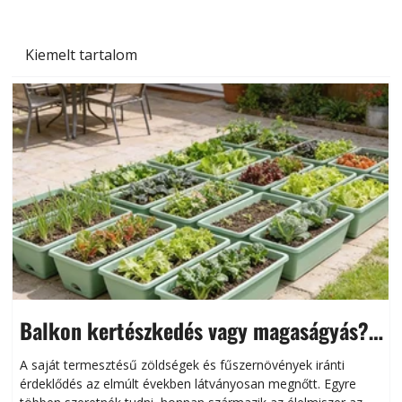
Kiemelt tartalom
Balkon kertészkedés vagy magaságyás?
Helytakarékos kertészkedés
A saját termesztésű zöldségek és fűszernövények iránti
érdeklődés az elmúlt években látványosan megnőtt. Egyre