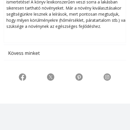
ismertetése! A könyv lexikonszerűen veszi sorra a lakásban
s
sikeresen tart­ha­tó növényeket. Már a növény kiválasztásakor
h
segítségünkre lesznek a leírások, mert pontosan megtudjuk,
k
hogy milyen körülményekre (hőmérséklet, páratartalom stb.) van
szüksége a növénynek az egészséges fejlődéshez.
t
Kövess minket