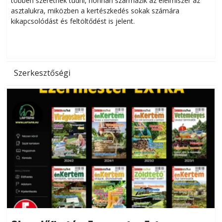
többen szeretnék tudni, honnan származik az élelmiszer az
l
asztalukra, miközben a kertészkedés sokak számára
kikapcsolódást és feltöltődést is jelent.
é
d
Szerkesztőségi