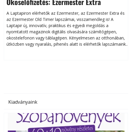
Okoselőfizetés: Ezermester Extra
A Laptapiron elérhetők az Ezermester, az Ezermester Extra és
az Ezermester Old Timer lapszámai, visszamenőleg is! A
Laptapir új, innovatív, praktikus és egyedi megoldás a
L
nyomtatott magazinok digitális olvasására számítógépen,
okostelefonon vagy táblagépen. Kényelmesen az otthonában,
útközben vagy nyaralás, pihenés alatt is elérhetők lapszámaink.
ú
Bárhol, bármikor, akár külföldön élve vagy dolgozva is
B
olvashatók az Ezermester lapszámai. A Laptapir kényelmes
megoldás, mert: – t
Kiadványaink