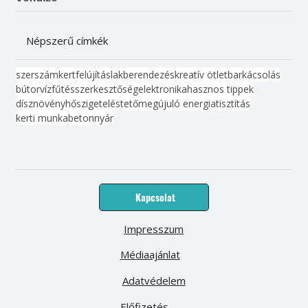
Népszerű címkék
szerszám
kert
felújítás
lakberendezés
kreatív ötlet
barkácsolás
bútor
víz
fűtés
szerkesztőség
elektronika
hasznos tippek
dísznövény
hőszigetelés
tető
megújuló energia
tisztítás
kerti munka
beton
nyár
Kapcsolat
Impresszum
Médiaajánlat
Adatvédelem
Előfizetés