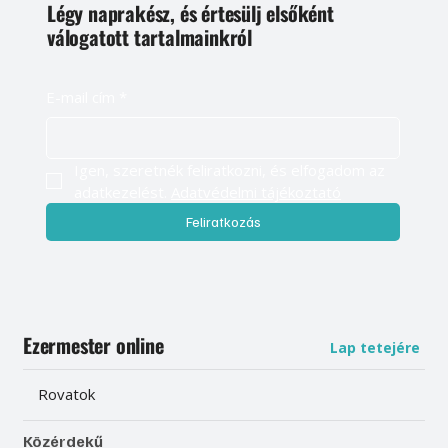
Légy naprakész, és értesülj elsőként
válogatott tartalmainkról
E-mail cím
*
Igen, szeretnék feliratkozni, és elfogadom az 
adatkezelést. 
Adatvédelmi tájékoztató
Feliratkozás
Ezermester online
Lap tetejére
Rovatok
Közérdekű