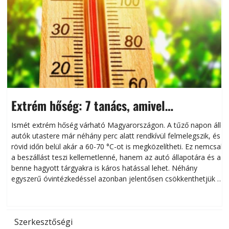
Extrém hőség: 7 tanács, amivel
megóvhatjuk autónkat a nyári károktól
Ismét extrém hőség várható Magyarországon. A tűző napon álló
autók utastere már néhány perc alatt rendkívül felmelegszik, és
rövid időn belül akár a 60-70 °C-ot is megközelítheti. Ez nemcsak
n
a beszállást teszi kellemetlenné, hanem az autó állapotára és a
benne hagyott tárgyakra is káros hatással lehet. Néhány
egyszerű óvintézkedéssel azonban jelentősen csökkenthetjük a
hőség káros hatásait.
l
Szerkesztőségi