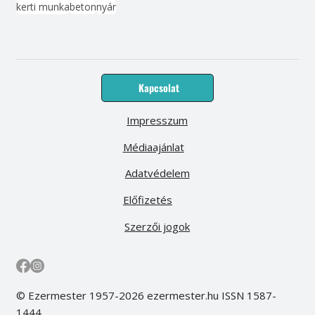
kerti munka
beton
nyár
Kapcsolat
Impresszum
Médiaajánlat
Adatvédelem
Előfizetés
Szerzői jogok
© Ezermester 1957-2026 ezermester.hu ISSN 1587-
1444