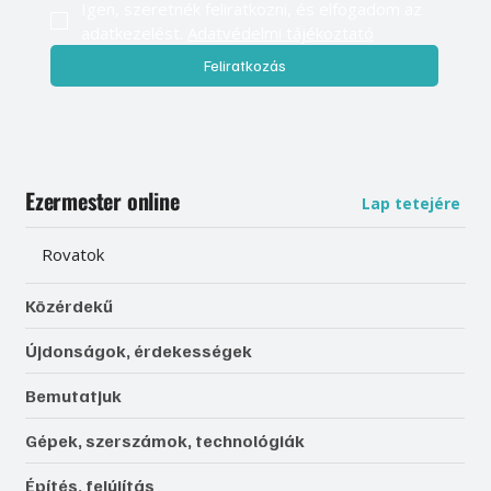
Igen, szeretnék feliratkozni, és elfogadom az 
adatkezelést. 
Adatvédelmi tájékoztató
Feliratkozás
Ezermester online
Lap tetejére
Rovatok
Közérdekű
Újdonságok, érdekességek
Bemutatjuk
Gépek, szerszámok, technológiák
Építés, felújítás