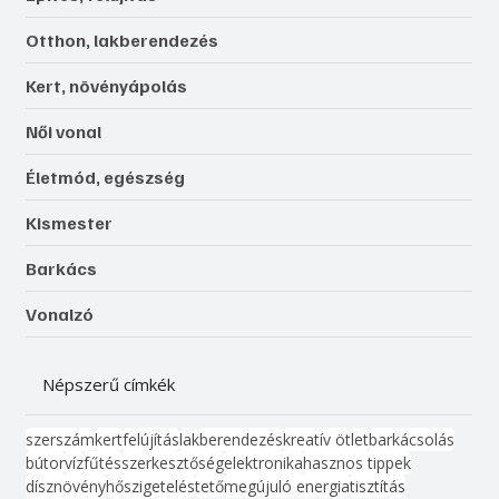
Otthon, lakberendezés
Kert, növényápolás
Női vonal
Életmód, egészség
Kismester
Barkács
Vonalzó
Népszerű címkék
szerszám
kert
felújítás
lakberendezés
kreatív ötlet
barkácsolás
bútor
víz
fűtés
szerkesztőség
elektronika
hasznos tippek
dísznövény
hőszigetelés
tető
megújuló energia
tisztítás