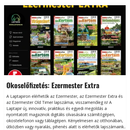
Okoselőfizetés: Ezermester Extra
A Laptapiron elérhetők az Ezermester, az Ezermester Extra és
az Ezermester Old Timer lapszámai, visszamenőleg is! A
Laptapir új, innovatív, praktikus és egyedi megoldás a
L
nyomtatott magazinok digitális olvasására számítógépen,
okostelefonon vagy táblagépen. Kényelmesen az otthonában,
útközben vagy nyaralás, pihenés alatt is elérhetők lapszámaink.
ú