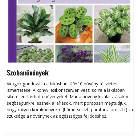
Szobanövények
Virágok gondozása a lakásban, 40+10 növény részletes
ismertetése! A könyv lexikonszerűen veszi sorra a lakásban
s
sikeresen tart­ha­tó növényeket. Már a növény kiválasztásakor
h
segítségünkre lesznek a leírások, mert pontosan megtudjuk,
k
hogy milyen körülményekre (hőmérséklet, páratartalom stb.) van
szüksége a növénynek az egészséges fejlődéshez.
t