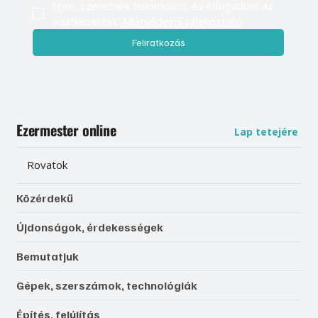
Igen, szeretnék feliratkozni, és elfogadom az 
adatkezelést. 
Adatvédelmi tájékoztató
Feliratkozás
Ezermester online
Lap tetejére
Rovatok
Közérdekű
Újdonságok, érdekességek
Bemutatjuk
Gépek, szerszámok, technológiák
Építés, felújítás