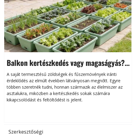
Balkon kertészkedés vagy magaságyás?
Helytakarékos kertészkedés
A saját termesztésű zöldségek és fűszernövények iránti
érdeklődés az elmúlt években látványosan megnőtt. Egyre
többen szeretnék tudni, honnan származik az élelmiszer az
l
asztalukra, miközben a kertészkedés sokak számára
kikapcsolódást és feltöltődést is jelent.
é
d
Szerkesztőségi