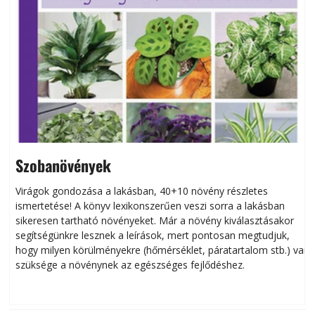
Szobanövények
Virágok gondozása a lakásban, 40+10 növény részletes
ismertetése! A könyv lexikonszerűen veszi sorra a lakásban
s
sikeresen tart­ha­tó növényeket. Már a növény kiválasztásakor
h
segítségünkre lesznek a leírások, mert pontosan megtudjuk,
k
hogy milyen körülményekre (hőmérséklet, páratartalom stb.) van
szüksége a növénynek az egészséges fejlődéshez.
t