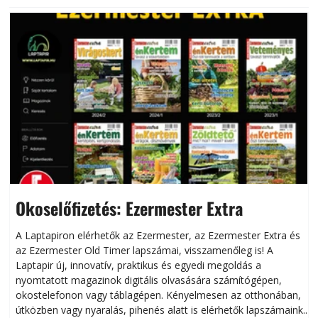
Okoselőfizetés: Ezermester Extra
A Laptapiron elérhetők az Ezermester, az Ezermester Extra és
az Ezermester Old Timer lapszámai, visszamenőleg is! A
Laptapir új, innovatív, praktikus és egyedi megoldás a
L
nyomtatott magazinok digitális olvasására számítógépen,
okostelefonon vagy táblagépen. Kényelmesen az otthonában,
útközben vagy nyaralás, pihenés alatt is elérhetők lapszámaink.
ú