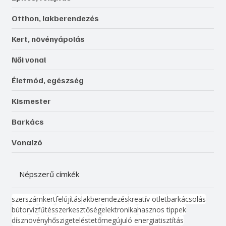
Otthon, lakberendezés
Kert, növényápolás
Női vonal
Életmód, egészség
Kismester
Barkács
Vonalzó
Népszerű címkék
szerszám
kert
felújítás
lakberendezés
kreatív ötlet
barkácsolás
bútor
víz
fűtés
szerkesztőség
elektronika
hasznos tippek
dísznövény
hőszigetelés
tető
megújuló energia
tisztítás