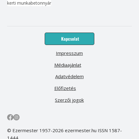
kerti munka
beton
nyár
Kapcsolat
Impresszum
Médiaajánlat
Adatvédelem
Előfizetés
Szerzői jogok
© Ezermester 1957-2026 ezermester.hu ISSN 1587-
1444