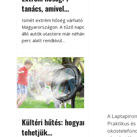
tanács, amivel
megóvhatjuk
Ismét extrém hőség várható
autónkat a nyári
Magyarországon. A tűző napon
álló autók utastere már néhány
károktól
perc alatt rendkívül
felmelegszik, és rövid időn belül
akár a 60-70 °C-ot is
megközelítheti. Ez nemcsak a
beszállást teszi kellemetlenné,
hanem az autó állapotára és a
benne hagyott tárgyakra is
káros hatással lehet. Néhány
egyszerű óvintézkedéssel
azonban jelentősen
csökkenthetjük a hőség káros
hatásait.
A Laptapiron
Kültéri hűtés: hogyan
Praktikus és
tehetjük
okostelefono