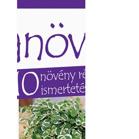
Ezermester lapszámai. A
Ezermester lapszámai
Laptapir kényelmes megoldás,
Laptapir kényelmes 
mert: – t
mert: – t