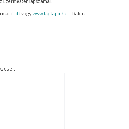
z Ezermester lapszámai.
rmáció 
itt
 vagy 
www.laptapir.hu
 oldalon.
yzések