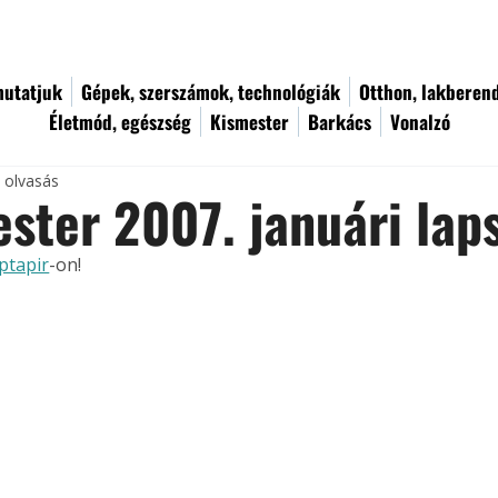
utatjuk
Gépek, szerszámok, technológiák
Otthon, lakberen
Életmód, egészség
Kismester
Barkács
Vonalzó
c olvasás
ster 2007. januári la
ptapir
-on!