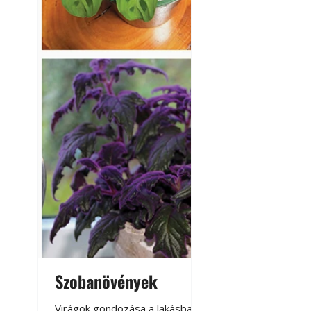
Szobanövények
Virágoskert: k
teraszon, laká
Virágok gondozása a lakásban,