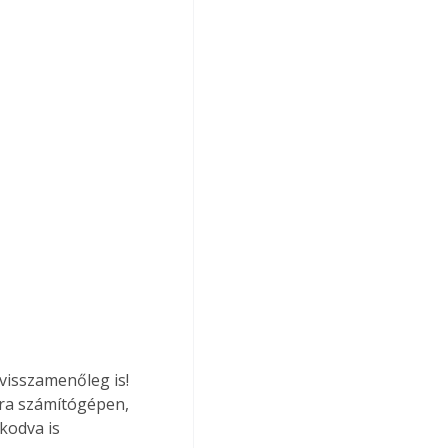
visszamenőleg is! 
ára számítógépen, 
kodva is 