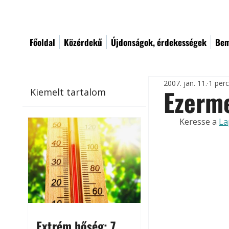
Főoldal
Közérdekű
Újdonságok, érdekességek
Bem
2007. jan. 11.
1 per
Ezerme
Kiemelt tartalom
Keresse a 
La
Extrém hőség: 7