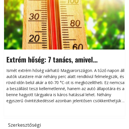
Extrém hőség: 7 tanács, amivel
megóvhatjuk autónkat a nyári károktól
Ismét extrém hőség várható Magyarországon. A tűző napon álló
autók utastere már néhány perc alatt rendkívül felmelegszik, és
rövid időn belül akár a 60-70 °C-ot is megközelítheti. Ez nemcsak
n
a beszállást teszi kellemetlenné, hanem az autó állapotára és a
benne hagyott tárgyakra is káros hatással lehet. Néhány
egyszerű óvintézkedéssel azonban jelentősen csökkenthetjük a
hőség káros hatásait.
l
Szerkesztőségi