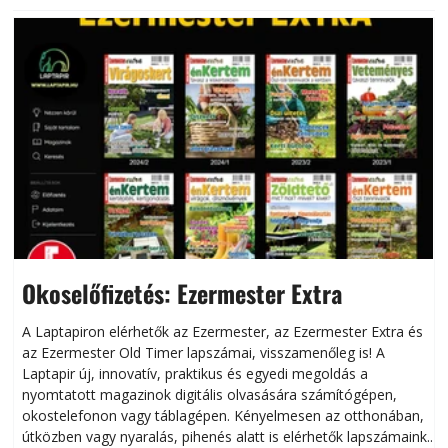
Okoselőfizetés: Ezermester Extra
A Laptapiron elérhetők az Ezermester, az Ezermester Extra és
az Ezermester Old Timer lapszámai, visszamenőleg is! A
Laptapir új, innovatív, praktikus és egyedi megoldás a
L
nyomtatott magazinok digitális olvasására számítógépen,
okostelefonon vagy táblagépen. Kényelmesen az otthonában,
útközben vagy nyaralás, pihenés alatt is elérhetők lapszámaink.
ú