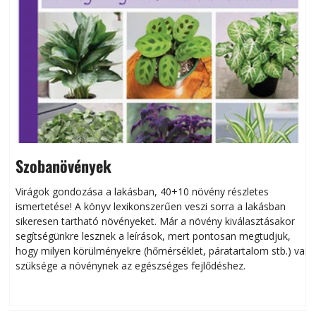
Szobanövények
Virágok gondozása a lakásban, 40+10 növény részletes
ismertetése! A könyv lexikonszerűen veszi sorra a lakásban
s
sikeresen tart­ha­tó növényeket. Már a növény kiválasztásakor
h
segítségünkre lesznek a leírások, mert pontosan megtudjuk,
k
hogy milyen körülményekre (hőmérséklet, páratartalom stb.) van
szüksége a növénynek az egészséges fejlődéshez.
t