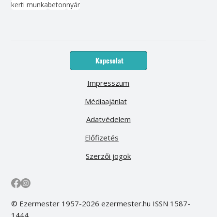
kerti munka
beton
nyár
Kapcsolat
Impresszum
Médiaajánlat
Adatvédelem
Előfizetés
Szerzői jogok
© Ezermester 1957-2026 ezermester.hu ISSN 1587-
1444