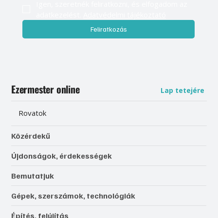
Igen, szeretnék feliratkozni, és elfogadom az 
adatkezelést. 
Adatvédelmi tájékoztató
Feliratkozás
Ezermester online
Lap tetejére
Rovatok
Közérdekű
Újdonságok, érdekességek
Bemutatjuk
Gépek, szerszámok, technológiák
Építés, felújítás