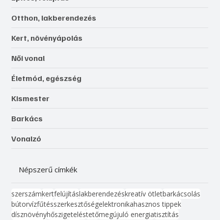
Otthon, lakberendezés
Kert, növényápolás
Női vonal
Életmód, egészség
Kismester
Barkács
Vonalzó
Népszerű címkék
szerszám
kert
felújítás
lakberendezés
kreatív ötlet
barkácsolás
bútor
víz
fűtés
szerkesztőség
elektronika
hasznos tippek
dísznövény
hőszigetelés
tető
megújuló energia
tisztítás