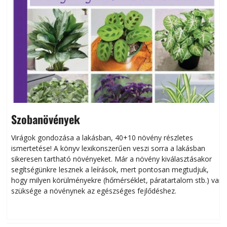
Szobanövények
Virágok gondozása a lakásban, 40+10 növény részletes
ismertetése! A könyv lexikonszerűen veszi sorra a lakásban
s
sikeresen tart­ha­tó növényeket. Már a növény kiválasztásakor
h
segítségünkre lesznek a leírások, mert pontosan megtudjuk,
k
hogy milyen körülményekre (hőmérséklet, páratartalom stb.) van
szüksége a növénynek az egészséges fejlődéshez.
t