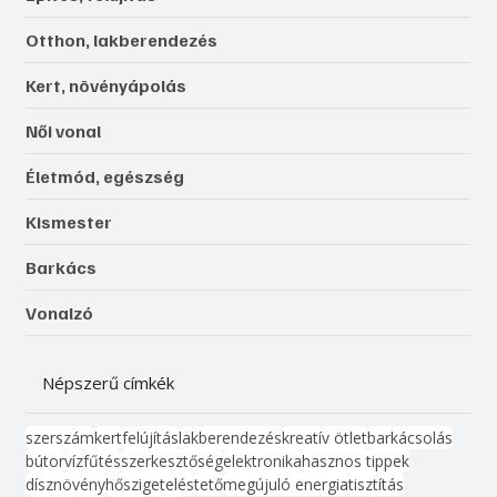
Otthon, lakberendezés
Kert, növényápolás
Női vonal
Életmód, egészség
Kismester
Barkács
Vonalzó
Népszerű címkék
szerszám
kert
felújítás
lakberendezés
kreatív ötlet
barkácsolás
bútor
víz
fűtés
szerkesztőség
elektronika
hasznos tippek
dísznövény
hőszigetelés
tető
megújuló energia
tisztítás