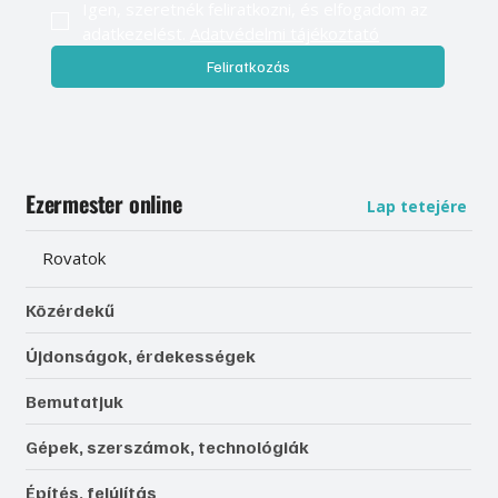
Igen, szeretnék feliratkozni, és elfogadom az 
adatkezelést. 
Adatvédelmi tájékoztató
Feliratkozás
Ezermester online
Lap tetejére
Rovatok
Közérdekű
Újdonságok, érdekességek
Bemutatjuk
Gépek, szerszámok, technológiák
Építés, felújítás