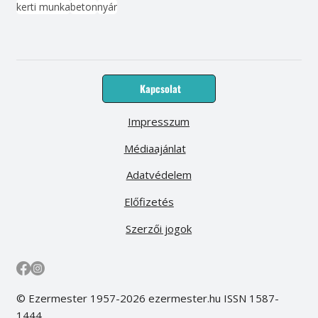
kerti munka
beton
nyár
Kapcsolat
Impresszum
Médiaajánlat
Adatvédelem
Előfizetés
Szerzői jogok
© Ezermester 1957-2026 ezermester.hu ISSN 1587-
1444