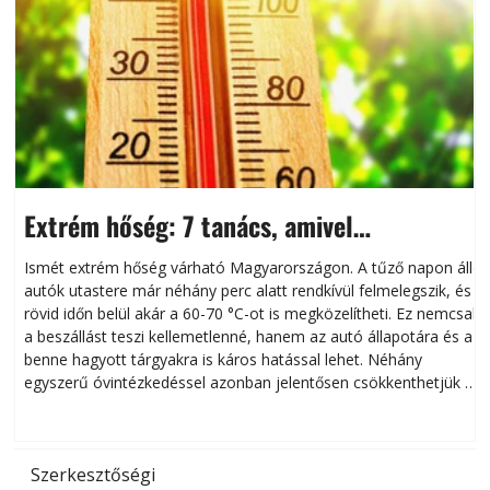
Extrém hőség: 7 tanács, amivel
megóvhatjuk autónkat a nyári károktól
Ismét extrém hőség várható Magyarországon. A tűző napon álló
autók utastere már néhány perc alatt rendkívül felmelegszik, és
rövid időn belül akár a 60-70 °C-ot is megközelítheti. Ez nemcsak
n
a beszállást teszi kellemetlenné, hanem az autó állapotára és a
benne hagyott tárgyakra is káros hatással lehet. Néhány
egyszerű óvintézkedéssel azonban jelentősen csökkenthetjük a
hőség káros hatásait.
l
Szerkesztőségi