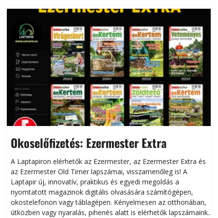
Okoselőfizetés: Ezermester Extra
A Laptapiron elérhetők az Ezermester, az Ezermester Extra és
az Ezermester Old Timer lapszámai, visszamenőleg is! A
Laptapir új, innovatív, praktikus és egyedi megoldás a
L
nyomtatott magazinok digitális olvasására számítógépen,
okostelefonon vagy táblagépen. Kényelmesen az otthonában,
útközben vagy nyaralás, pihenés alatt is elérhetők lapszámaink.
ú