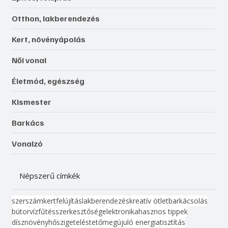
Otthon, lakberendezés
Kert, növényápolás
Női vonal
Életmód, egészség
Kismester
Barkács
Vonalzó
Népszerű címkék
szerszám
kert
felújítás
lakberendezés
kreatív ötlet
barkácsolás
bútor
víz
fűtés
szerkesztőség
elektronika
hasznos tippek
dísznövény
hőszigetelés
tető
megújuló energia
tisztítás