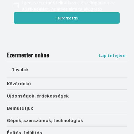
Igen, szeretnék feliratkozni, és elfogadom az 
adatkezelést. 
Adatvédelmi tájékoztató
Feliratkozás
Ezermester online
Lap tetejére
Rovatok
Közérdekű
Újdonságok, érdekességek
Bemutatjuk
Gépek, szerszámok, technológiák
Építés, felújítás