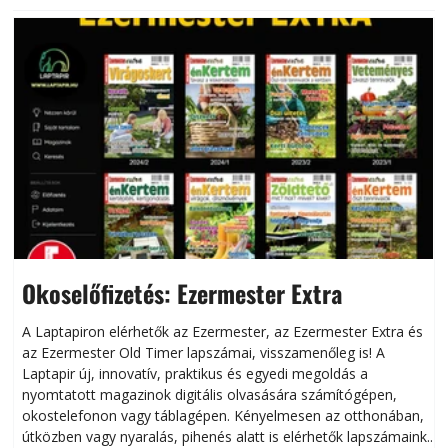
Okoselőfizetés: Ezermester Extra
A Laptapiron elérhetők az Ezermester, az Ezermester Extra és
az Ezermester Old Timer lapszámai, visszamenőleg is! A
Laptapir új, innovatív, praktikus és egyedi megoldás a
L
nyomtatott magazinok digitális olvasására számítógépen,
okostelefonon vagy táblagépen. Kényelmesen az otthonában,
útközben vagy nyaralás, pihenés alatt is elérhetők lapszámaink.
ú