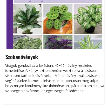
Szobanövények
Virágok gondozása a lakásban, 40+10 növény részletes
ismertetése! A könyv lexikonszerűen veszi sorra a lakásban
s
sikeresen tart­ha­tó növényeket. Már a növény kiválasztásakor
h
segítségünkre lesznek a leírások, mert pontosan megtudjuk,
k
hogy milyen körülményekre (hőmérséklet, páratartalom stb.) van
szüksége a növénynek az egészséges fejlődéshez.
t