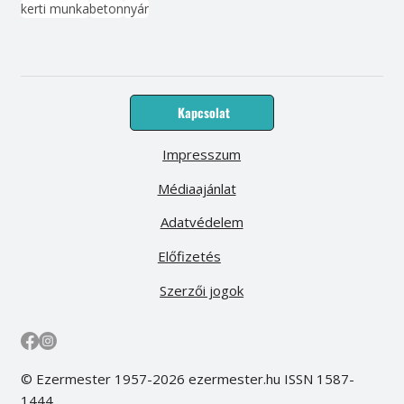
kerti munka
beton
nyár
Kapcsolat
Impresszum
Médiaajánlat
Adatvédelem
Előfizetés
Szerzői jogok
© Ezermester 1957-2026 ezermester.hu ISSN 1587-
1444