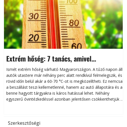
Extrém hőség: 7 tanács, amivel
megóvhatjuk autónkat a nyári károktól
Ismét extrém hőség várható Magyarországon. A tűző napon álló
autók utastere már néhány perc alatt rendkívül felmelegszik, és
rövid időn belül akár a 60-70 °C-ot is megközelítheti. Ez nemcsak
n
a beszállást teszi kellemetlenné, hanem az autó állapotára és a
benne hagyott tárgyakra is káros hatással lehet. Néhány
egyszerű óvintézkedéssel azonban jelentősen csökkenthetjük a
hőség káros hatásait.
l
Szerkesztőségi