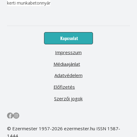
kerti munka
beton
nyár
Kapcsolat
Impresszum
Médiaajánlat
Adatvédelem
Előfizetés
Szerzői jogok
© Ezermester 1957-2026 ezermester.hu ISSN 1587-
1444