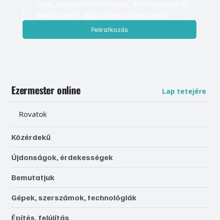
Igen, szeretnék feliratkozni, és elfogadom az 
adatkezelést. 
Adatvédelmi tájékoztató
Feliratkozás
Ezermester online
Lap tetejére
Rovatok
Közérdekű
Újdonságok, érdekességek
Bemutatjuk
Gépek, szerszámok, technológiák
Építés, felújítás