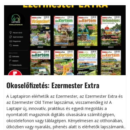
Okoselőfizetés: Ezermester Extra
A Laptapiron elérhetők az Ezermester, az Ezermester Extra és
az Ezermester Old Timer lapszámai, visszamenőleg is! A
Laptapir új, innovatív, praktikus és egyedi megoldás a
L
nyomtatott magazinok digitális olvasására számítógépen,
okostelefonon vagy táblagépen. Kényelmesen az otthonában,
útközben vagy nyaralás, pihenés alatt is elérhetők lapszámaink.
ú