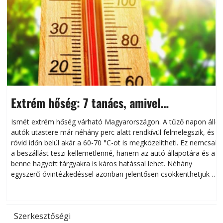
Extrém hőség: 7 tanács, amivel
megóvhatjuk autónkat a nyári károktól
Ismét extrém hőség várható Magyarországon. A tűző napon álló
autók utastere már néhány perc alatt rendkívül felmelegszik, és
rövid időn belül akár a 60-70 °C-ot is megközelítheti. Ez nemcsak
n
a beszállást teszi kellemetlenné, hanem az autó állapotára és a
benne hagyott tárgyakra is káros hatással lehet. Néhány
egyszerű óvintézkedéssel azonban jelentősen csökkenthetjük a
hőség káros hatásait.
l
Szerkesztőségi