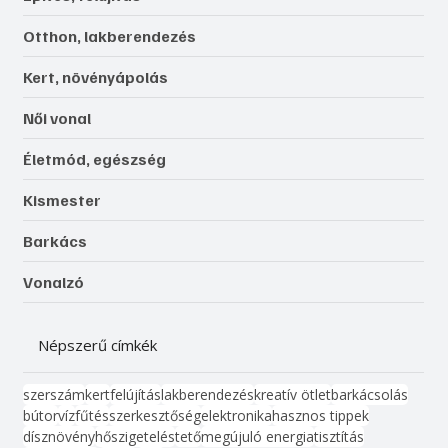
Otthon, lakberendezés
Kert, növényápolás
Női vonal
Életmód, egészség
Kismester
Barkács
Vonalzó
Népszerű címkék
szerszám
kert
felújítás
lakberendezés
kreatív ötlet
barkácsolás
bútor
víz
fűtés
szerkesztőség
elektronika
hasznos tippek
dísznövény
hőszigetelés
tető
megújuló energia
tisztítás