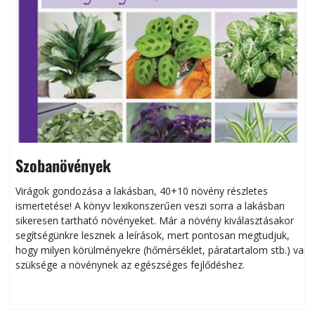
Szobanövények
Virágok gondozása a lakásban, 40+10 növény részletes
ismertetése! A könyv lexikonszerűen veszi sorra a lakásban
s
sikeresen tart­ha­tó növényeket. Már a növény kiválasztásakor
h
segítségünkre lesznek a leírások, mert pontosan megtudjuk,
k
hogy milyen körülményekre (hőmérséklet, páratartalom stb.) van
szüksége a növénynek az egészséges fejlődéshez.
t