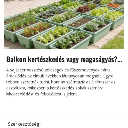
Balkon kertészkedés vagy magaságyás?
Helytakarékos kertészkedés
A saját termesztésű zöldségek és fűszernövények iránti
érdeklődés az elmúlt években látványosan megnőtt. Egyre
többen szeretnék tudni, honnan származik az élelmiszer az
l
asztalukra, miközben a kertészkedés sokak számára
kikapcsolódást és feltöltődést is jelent.
é
d
Szerkesztőségi