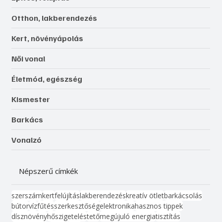
Otthon, lakberendezés
Kert, növényápolás
Női vonal
Életmód, egészség
Kismester
Barkács
Vonalzó
Népszerű címkék
szerszám
kert
felújítás
lakberendezés
kreatív ötlet
barkácsolás
bútor
víz
fűtés
szerkesztőség
elektronika
hasznos tippek
dísznövény
hőszigetelés
tető
megújuló energia
tisztítás