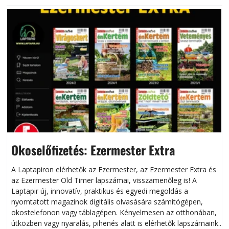
Okoselőfizetés: Ezermester Extra
A Laptapiron elérhetők az Ezermester, az Ezermester Extra és
az Ezermester Old Timer lapszámai, visszamenőleg is! A
Laptapir új, innovatív, praktikus és egyedi megoldás a
L
nyomtatott magazinok digitális olvasására számítógépen,
okostelefonon vagy táblagépen. Kényelmesen az otthonában,
útközben vagy nyaralás, pihenés alatt is elérhetők lapszámaink.
ú