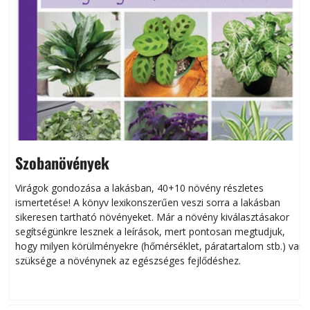
Szobanövények
Virágok gondozása a lakásban, 40+10 növény részletes
ismertetése! A könyv lexikonszerűen veszi sorra a lakásban
s
sikeresen tart­ha­tó növényeket. Már a növény kiválasztásakor
h
segítségünkre lesznek a leírások, mert pontosan megtudjuk,
k
hogy milyen körülményekre (hőmérséklet, páratartalom stb.) van
szüksége a növénynek az egészséges fejlődéshez.
t