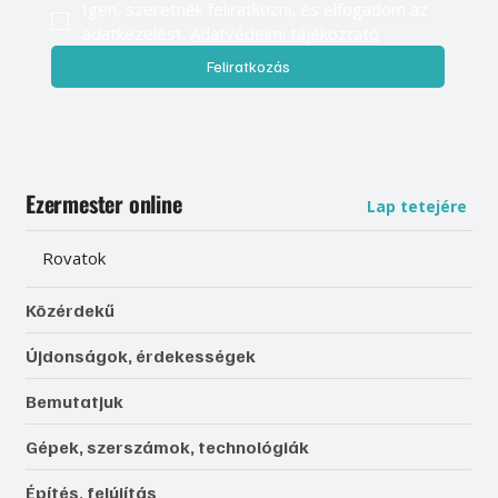
Igen, szeretnék feliratkozni, és elfogadom az 
adatkezelést. 
Adatvédelmi tájékoztató
Feliratkozás
Ezermester online
Lap tetejére
Rovatok
Közérdekű
Újdonságok, érdekességek
Bemutatjuk
Gépek, szerszámok, technológiák
Építés, felújítás