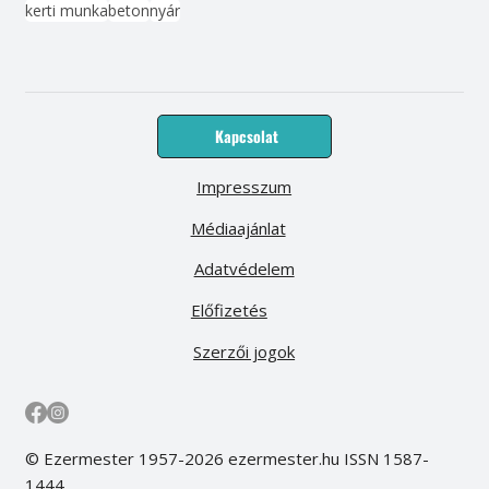
kerti munka
beton
nyár
Kapcsolat
Impresszum
Médiaajánlat
Adatvédelem
Előfizetés
Szerzői jogok
© Ezermester 1957-2026 ezermester.hu ISSN 1587-
1444