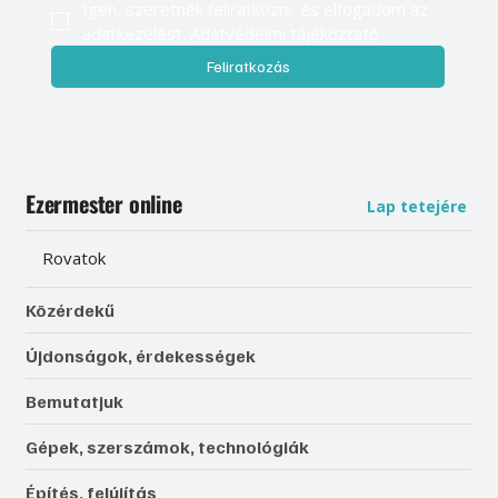
Igen, szeretnék feliratkozni, és elfogadom az 
adatkezelést. 
Adatvédelmi tájékoztató
Feliratkozás
Ezermester online
Lap tetejére
Rovatok
Közérdekű
Újdonságok, érdekességek
Bemutatjuk
Gépek, szerszámok, technológiák
Építés, felújítás