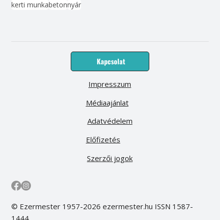
kerti munka
beton
nyár
Kapcsolat
Impresszum
Médiaajánlat
Adatvédelem
Előfizetés
Szerzői jogok
© Ezermester 1957-2026 ezermester.hu ISSN 1587-
1444