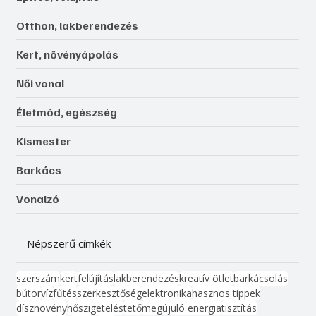
Otthon, lakberendezés
Kert, növényápolás
Női vonal
Életmód, egészség
Kismester
Barkács
Vonalzó
Népszerű címkék
szerszám
kert
felújítás
lakberendezés
kreatív ötlet
barkácsolás
bútor
víz
fűtés
szerkesztőség
elektronika
hasznos tippek
dísznövény
hőszigetelés
tető
megújuló energia
tisztítás