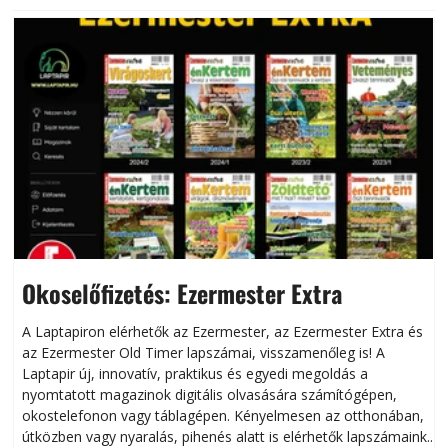
Okoselőfizetés: Ezermester Extra
A Laptapiron elérhetők az Ezermester, az Ezermester Extra és
az Ezermester Old Timer lapszámai, visszamenőleg is! A
Laptapir új, innovatív, praktikus és egyedi megoldás a
L
nyomtatott magazinok digitális olvasására számítógépen,
okostelefonon vagy táblagépen. Kényelmesen az otthonában,
útközben vagy nyaralás, pihenés alatt is elérhetők lapszámaink.
ú