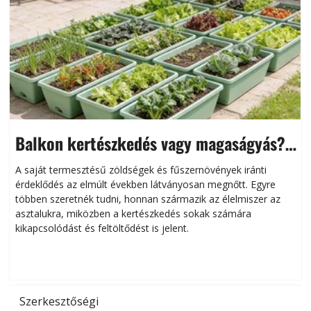
Balkon kertészkedés vagy magaságyás?
Helytakarékos kertészkedés
A saját termesztésű zöldségek és fűszernövények iránti
érdeklődés az elmúlt években látványosan megnőtt. Egyre
többen szeretnék tudni, honnan származik az élelmiszer az
l
asztalukra, miközben a kertészkedés sokak számára
kikapcsolódást és feltöltődést is jelent.
é
d
Szerkesztőségi