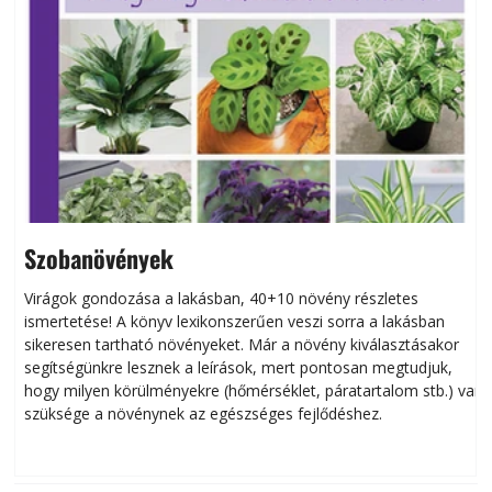
Szobanövények
Virágok gondozása a lakásban, 40+10 növény részletes
ismertetése! A könyv lexikonszerűen veszi sorra a lakásban
s
sikeresen tart­ha­tó növényeket. Már a növény kiválasztásakor
h
segítségünkre lesznek a leírások, mert pontosan megtudjuk,
k
hogy milyen körülményekre (hőmérséklet, páratartalom stb.) van
szüksége a növénynek az egészséges fejlődéshez.
t