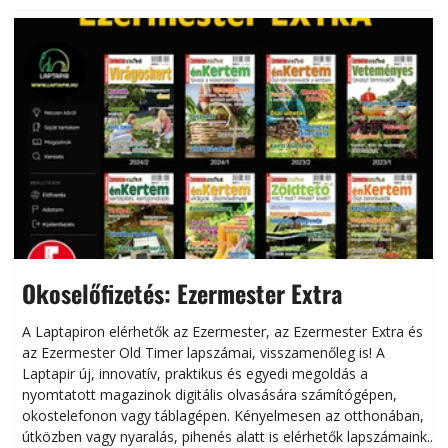
Okoselőfizetés: Ezermester Extra
A Laptapiron elérhetők az Ezermester, az Ezermester Extra és
az Ezermester Old Timer lapszámai, visszamenőleg is! A
Laptapir új, innovatív, praktikus és egyedi megoldás a
L
nyomtatott magazinok digitális olvasására számítógépen,
okostelefonon vagy táblagépen. Kényelmesen az otthonában,
útközben vagy nyaralás, pihenés alatt is elérhetők lapszámaink.
ú