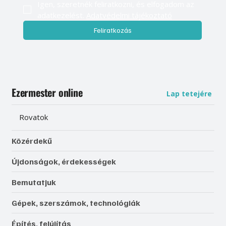
Igen, szeretnék feliratkozni, és elfogadom az 
adatkezelést. 
Adatvédelmi tájékoztató
Feliratkozás
Ezermester online
Lap tetejére
Rovatok
Közérdekű
Újdonságok, érdekességek
Bemutatjuk
Gépek, szerszámok, technológiák
Építés, felújítás