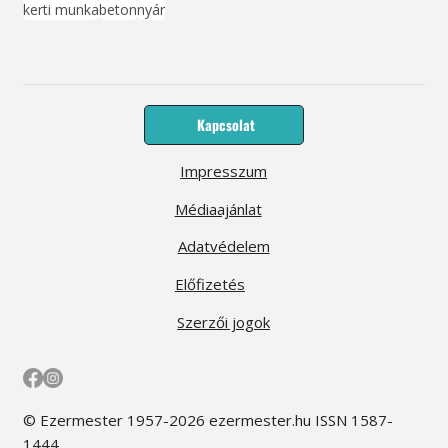
kerti munka
beton
nyár
Kapcsolat
Impresszum
Médiaajánlat
Adatvédelem
Előfizetés
Szerzői jogok
© Ezermester 1957-2026 ezermester.hu ISSN 1587-
1444