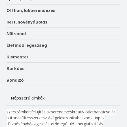
Otthon, lakberendezés
Kert, növényápolás
Női vonal
Életmód, egészség
Kismester
Barkács
Vonalzó
Népszerű címkék
szerszám
kert
felújítás
lakberendezés
kreatív ötlet
barkácsolás
bútor
víz
fűtés
szerkesztőség
elektronika
hasznos tippek
dísznövény
hőszigetelés
tető
megújuló energia
tisztítás