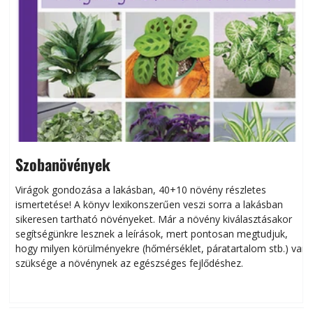
Szobanövények
Virágok gondozása a lakásban, 40+10 növény részletes
ismertetése! A könyv lexikonszerűen veszi sorra a lakásban
s
sikeresen tart­ha­tó növényeket. Már a növény kiválasztásakor
h
segítségünkre lesznek a leírások, mert pontosan megtudjuk,
k
hogy milyen körülményekre (hőmérséklet, páratartalom stb.) van
szüksége a növénynek az egészséges fejlődéshez.
t