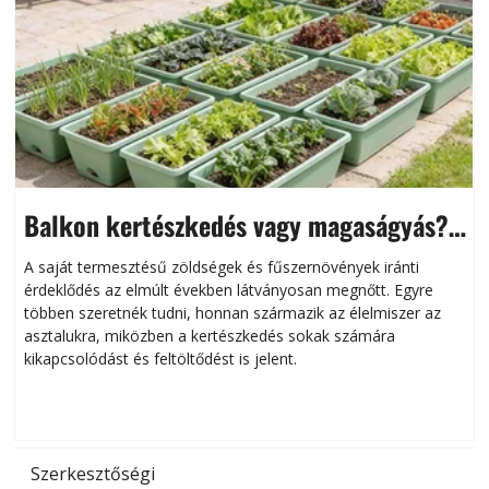
Balkon kertészkedés vagy magaságyás?
Helytakarékos kertészkedés
A saját termesztésű zöldségek és fűszernövények iránti
érdeklődés az elmúlt években látványosan megnőtt. Egyre
többen szeretnék tudni, honnan származik az élelmiszer az
l
asztalukra, miközben a kertészkedés sokak számára
kikapcsolódást és feltöltődést is jelent.
é
d
Szerkesztőségi