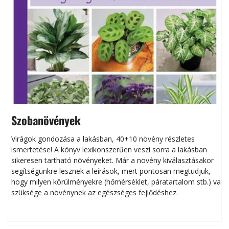
Szobanövények
Virágok gondozása a lakásban, 40+10 növény részletes
ismertetése! A könyv lexikonszerűen veszi sorra a lakásban
s
sikeresen tart­ha­tó növényeket. Már a növény kiválasztásakor
h
segítségünkre lesznek a leírások, mert pontosan megtudjuk,
k
hogy milyen körülményekre (hőmérséklet, páratartalom stb.) van
szüksége a növénynek az egészséges fejlődéshez.
t