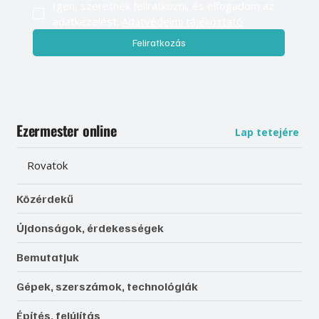
Igen, szeretnék feliratkozni, és elfogadom az 
adatkezelést. 
Adatvédelmi tájékoztató
Feliratkozás
Ezermester online
Lap tetejére
Rovatok
Közérdekű
Újdonságok, érdekességek
Bemutatjuk
Gépek, szerszámok, technológiák
Építés, felújítás