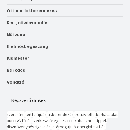
Otthon, lakberendezés
Kert, növényápolás
Női vonal
Életmód, egészség
Kismester
Barkács
Vonalzó
Népszerű címkék
szerszám
kert
felújítás
lakberendezés
kreatív ötlet
barkácsolás
bútor
víz
fűtés
szerkesztőség
elektronika
hasznos tippek
dísznövény
hőszigetelés
tető
megújuló energia
tisztítás