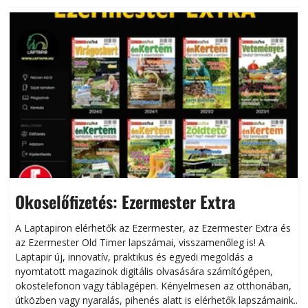
Okoselőfizetés: Ezermester Extra
A Laptapiron elérhetők az Ezermester, az Ezermester Extra és
az Ezermester Old Timer lapszámai, visszamenőleg is! A
Laptapir új, innovatív, praktikus és egyedi megoldás a
L
nyomtatott magazinok digitális olvasására számítógépen,
okostelefonon vagy táblagépen. Kényelmesen az otthonában,
útközben vagy nyaralás, pihenés alatt is elérhetők lapszámaink.
ú