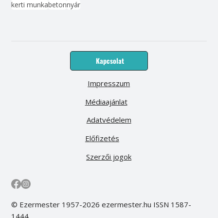
kerti munka
beton
nyár
Kapcsolat
Impresszum
Médiaajánlat
Adatvédelem
Előfizetés
Szerzői jogok
© Ezermester 1957-2026 ezermester.hu ISSN 1587-
1444