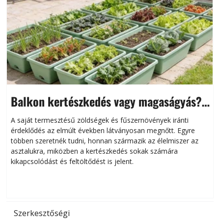
Balkon kertészkedés vagy magaságyás?
Helytakarékos kertészkedés
A saját termesztésű zöldségek és fűszernövények iránti
érdeklődés az elmúlt években látványosan megnőtt. Egyre
többen szeretnék tudni, honnan származik az élelmiszer az
l
asztalukra, miközben a kertészkedés sokak számára
kikapcsolódást és feltöltődést is jelent.
é
d
Szerkesztőségi