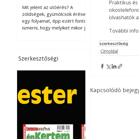
Praktikus és
érnek tovább leszedés
Mit jelent az utóérés? A
okostelefono
után?
zöldségek, gyümölcsök érése
olvashatók a
egy folyamat, épp ezért fontos
ismerni, hogy melyiket mikor jó
További info
leszedni. Meg kell különböztetni
a gazdasági és a biológiai
szerkesztőség
érettséget. Például a
Címoldal
paradicsomot sokszor
Szerkesztőségi
gazdasági érettségben, azaz
félig éretten szedik le, ezután
utaztatják hosszan, és még
pulton tartható kell legyen.
Utóérik eközben, de nem lesz
Kapcsolódó bejeg
olyan ízű, mint amit a saját
kertünkben, biológiai
érettségben szedünk le. Teljes
érettségben szedve nem
tárolható h