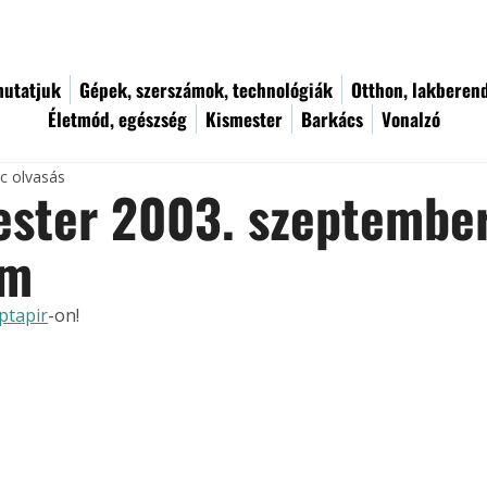
utatjuk
Gépek, szerszámok, technológiák
Otthon, lakberen
Életmód, egészség
Kismester
Barkács
Vonalzó
rc olvasás
ester 2003. szeptember
ám
ptapir
-on!