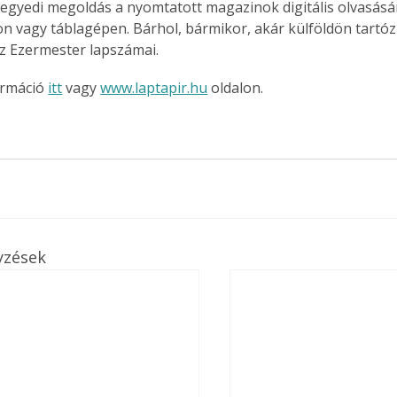
 egyedi megoldás a nyomtatott magazinok digitális olvasás
n vagy táblagépen. Bárhol, bármikor, akár külföldön tartóz
z Ezermester lapszámai.
rmáció 
itt
 vagy 
www.laptapir.hu
 oldalon.
yzések