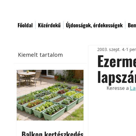
Főoldal
Közérdekű
Újdonságok, érdekességek
Bem
2003. szept. 4.
1 pe
Ezerm
Kiemelt tartalom
lapsz
Keresse a 
La
Balkon kertészkedés