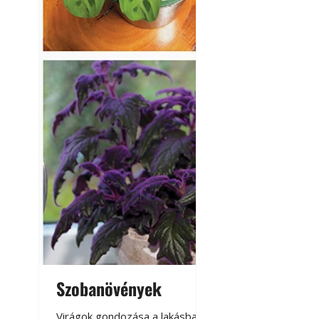
Szobanövények
Virágoskert: k
teraszon, laká
Virágok gondozása a lakásban,