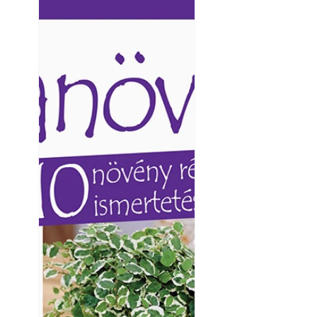
Ezermester lapszámai. A
Ezermester lapszámai
Laptapir kényelmes megoldás,
Laptapir kényelmes 
mert: – t
mert: – t