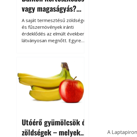
vagy magaságyás?
Helytakarékos
A saját termesztésű zöldségek
kertészkedés
és fűszernövények iránti
érdeklődés az elmúlt években
látványosan megnőtt. Egyre
többen szeretnék tudni, honnan
származik az élelmiszer az
asztalukra, miközben a
kertészkedés sokak számára
kikapcsolódást és feltöltődést
is jelent.
Utóérő gyümölcsök és
zöldségek – melyek
A Laptapiron