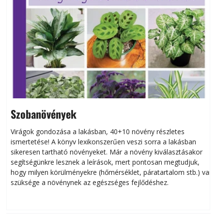
Szobanövények
Virágok gondozása a lakásban, 40+10 növény részletes
ismertetése! A könyv lexikonszerűen veszi sorra a lakásban
s
sikeresen tart­ha­tó növényeket. Már a növény kiválasztásakor
h
segítségünkre lesznek a leírások, mert pontosan megtudjuk,
k
hogy milyen körülményekre (hőmérséklet, páratartalom stb.) van
szüksége a növénynek az egészséges fejlődéshez.
t