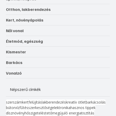
Otthon, lakberendezés
Kert, növényápolás
Női vonal
Életmód, egészség
Kismester
Barkács
Vonalzó
Népszerű címkék
szerszám
kert
felújítás
lakberendezés
kreatív ötlet
barkácsolás
bútor
víz
fűtés
szerkesztőség
elektronika
hasznos tippek
dísznövény
hőszigetelés
tető
megújuló energia
tisztítás