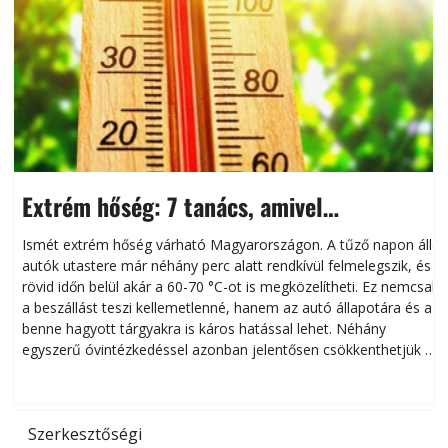
Extrém hőség: 7 tanács, amivel
megóvhatjuk autónkat a nyári károktól
Ismét extrém hőség várható Magyarországon. A tűző napon álló
autók utastere már néhány perc alatt rendkívül felmelegszik, és
rövid időn belül akár a 60-70 °C-ot is megközelítheti. Ez nemcsak
n
a beszállást teszi kellemetlenné, hanem az autó állapotára és a
benne hagyott tárgyakra is káros hatással lehet. Néhány
egyszerű óvintézkedéssel azonban jelentősen csökkenthetjük a
hőség káros hatásait.
l
Szerkesztőségi