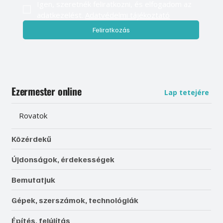
Igen, szeretnék feliratkozni, és elfogadom az 
adatkezelést. 
Adatvédelmi tájékoztató
Feliratkozás
Ezermester online
Lap tetejére
Rovatok
Közérdekű
Újdonságok, érdekességek
Bemutatjuk
Gépek, szerszámok, technológiák
Építés, felújítás