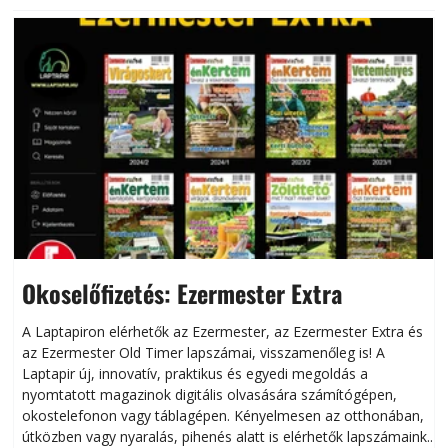
Okoselőfizetés: Ezermester Extra
A Laptapiron elérhetők az Ezermester, az Ezermester Extra és
az Ezermester Old Timer lapszámai, visszamenőleg is! A
Laptapir új, innovatív, praktikus és egyedi megoldás a
L
nyomtatott magazinok digitális olvasására számítógépen,
okostelefonon vagy táblagépen. Kényelmesen az otthonában,
útközben vagy nyaralás, pihenés alatt is elérhetők lapszámaink.
ú