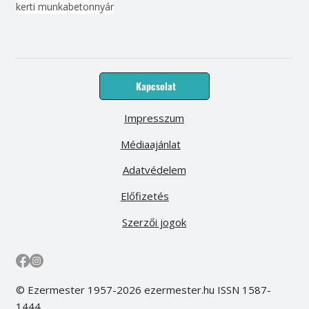
kerti munka
beton
nyár
Kapcsolat
Impresszum
Médiaajánlat
Adatvédelem
Előfizetés
Szerzői jogok
© Ezermester 1957-2026 ezermester.hu ISSN 1587-
1444