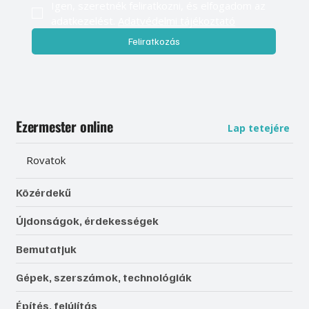
Igen, szeretnék feliratkozni, és elfogadom az 
adatkezelést. 
Adatvédelmi tájékoztató
Feliratkozás
Ezermester online
Lap tetejére
Rovatok
Közérdekű
Újdonságok, érdekességek
Bemutatjuk
Gépek, szerszámok, technológiák
Építés, felújítás