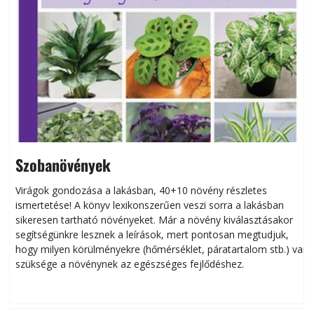
Szobanövények
Virágok gondozása a lakásban, 40+10 növény részletes
ismertetése! A könyv lexikonszerűen veszi sorra a lakásban
s
sikeresen tart­ha­tó növényeket. Már a növény kiválasztásakor
h
segítségünkre lesznek a leírások, mert pontosan megtudjuk,
k
hogy milyen körülményekre (hőmérséklet, páratartalom stb.) van
szüksége a növénynek az egészséges fejlődéshez.
t