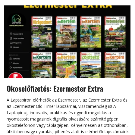
Okoselőfizetés: Ezermester Extra
A Laptapiron elérhetők az Ezermester, az Ezermester Extra és
az Ezermester Old Timer lapszámai, visszamenőleg is! A
Laptapir új, innovatív, praktikus és egyedi megoldás a
L
nyomtatott magazinok digitális olvasására számítógépen,
okostelefonon vagy táblagépen. Kényelmesen az otthonában,
útközben vagy nyaralás, pihenés alatt is elérhetők lapszámaink.
ú