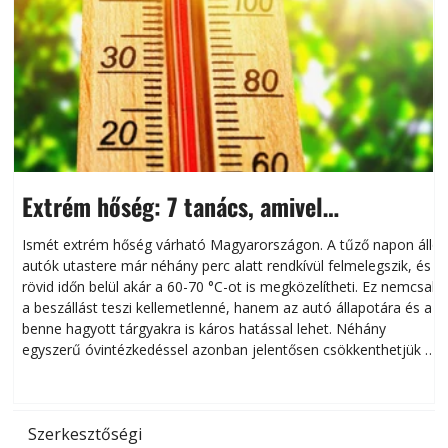
Extrém hőség: 7 tanács, amivel
megóvhatjuk autónkat a nyári károktól
Ismét extrém hőség várható Magyarországon. A tűző napon álló
autók utastere már néhány perc alatt rendkívül felmelegszik, és
rövid időn belül akár a 60-70 °C-ot is megközelítheti. Ez nemcsak
n
a beszállást teszi kellemetlenné, hanem az autó állapotára és a
benne hagyott tárgyakra is káros hatással lehet. Néhány
egyszerű óvintézkedéssel azonban jelentősen csökkenthetjük a
hőség káros hatásait.
l
Szerkesztőségi