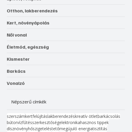
Otthon, lakberendezés
Kert, növényápolás
Női vonal
Életmód, egészség
Kismester
Barkács
Vonalzó
Népszerű címkék
szerszám
kert
felújítás
lakberendezés
kreatív ötlet
barkácsolás
bútor
víz
fűtés
szerkesztőség
elektronika
hasznos tippek
dísznövény
hőszigetelés
tető
megújuló energia
tisztítás