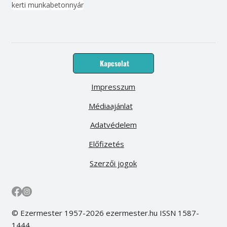
kerti munka
beton
nyár
Kapcsolat
Impresszum
Médiaajánlat
Adatvédelem
Előfizetés
Szerzői jogok
© Ezermester 1957-2026 ezermester.hu ISSN 1587-
1444