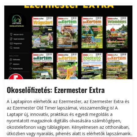
Okoselőfizetés: Ezermester Extra
A Laptapiron elérhetők az Ezermester, az Ezermester Extra és
az Ezermester Old Timer lapszámai, visszamenőleg is! A
Laptapir új, innovatív, praktikus és egyedi megoldás a
L
nyomtatott magazinok digitális olvasására számítógépen,
okostelefonon vagy táblagépen. Kényelmesen az otthonában,
útközben vagy nyaralás, pihenés alatt is elérhetők lapszámaink.
ú