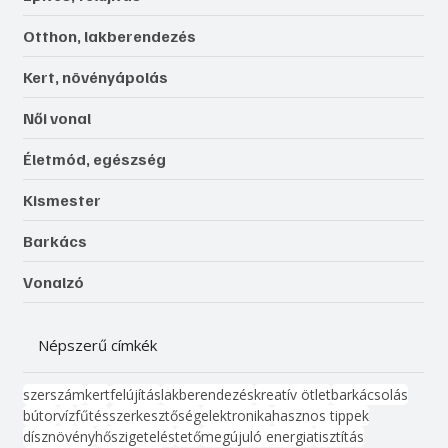
Otthon, lakberendezés
Kert, növényápolás
Női vonal
Életmód, egészség
Kismester
Barkács
Vonalzó
Népszerű címkék
szerszám
kert
felújítás
lakberendezés
kreatív ötlet
barkácsolás
bútor
víz
fűtés
szerkesztőség
elektronika
hasznos tippek
dísznövény
hőszigetelés
tető
megújuló energia
tisztítás