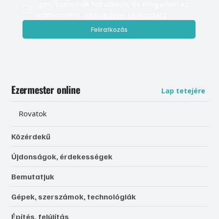
Igen, szeretnék feliratkozni, és elfogadom az 
adatkezelést. 
Adatvédelmi tájékoztató
Feliratkozás
Ezermester online
Lap tetejére
Rovatok
Közérdekű
Újdonságok, érdekességek
Bemutatjuk
Gépek, szerszámok, technológiák
Építés, felújítás