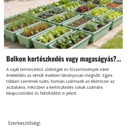
Balkon kertészkedés vagy magaságyás?
Helytakarékos kertészkedés
A saját termesztésű zöldségek és fűszernövények iránti
érdeklődés az elmúlt években látványosan megnőtt. Egyre
többen szeretnék tudni, honnan származik az élelmiszer az
l
asztalukra, miközben a kertészkedés sokak számára
kikapcsolódást és feltöltődést is jelent.
é
d
Szerkesztőségi