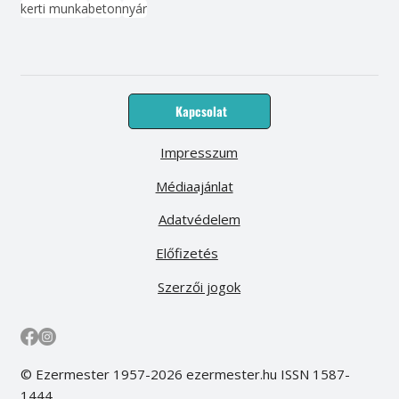
kerti munka
beton
nyár
Kapcsolat
Impresszum
Médiaajánlat
Adatvédelem
Előfizetés
Szerzői jogok
© Ezermester 1957-2026 ezermester.hu ISSN 1587-
1444