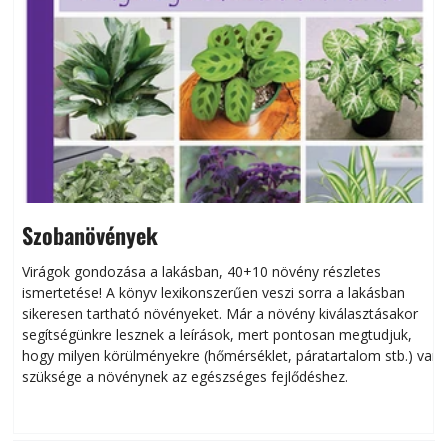
Szobanövények
Virágok gondozása a lakásban, 40+10 növény részletes
ismertetése! A könyv lexikonszerűen veszi sorra a lakásban
s
sikeresen tart­ha­tó növényeket. Már a növény kiválasztásakor
h
segítségünkre lesznek a leírások, mert pontosan megtudjuk,
k
hogy milyen körülményekre (hőmérséklet, páratartalom stb.) van
szüksége a növénynek az egészséges fejlődéshez.
t