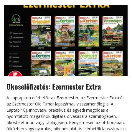
Okoselőfizetés: Ezermester Extra
A Laptapiron elérhetők az Ezermester, az Ezermester Extra és
az Ezermester Old Timer lapszámai, visszamenőleg is! A
Laptapir új, innovatív, praktikus és egyedi megoldás a
L
nyomtatott magazinok digitális olvasására számítógépen,
okostelefonon vagy táblagépen. Kényelmesen az otthonában,
útközben vagy nyaralás, pihenés alatt is elérhetők lapszámaink.
ú