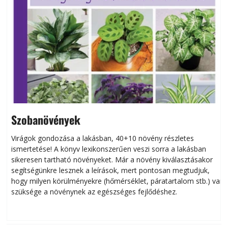
Szobanövények
Virágok gondozása a lakásban, 40+10 növény részletes
ismertetése! A könyv lexikonszerűen veszi sorra a lakásban
s
sikeresen tart­ha­tó növényeket. Már a növény kiválasztásakor
h
segítségünkre lesznek a leírások, mert pontosan megtudjuk,
k
hogy milyen körülményekre (hőmérséklet, páratartalom stb.) van
szüksége a növénynek az egészséges fejlődéshez.
t