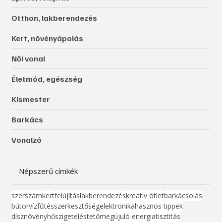
Otthon, lakberendezés
Kert, növényápolás
Női vonal
Életmód, egészség
Kismester
Barkács
Vonalzó
Népszerű címkék
szerszám
kert
felújítás
lakberendezés
kreatív ötlet
barkácsolás
bútor
víz
fűtés
szerkesztőség
elektronika
hasznos tippek
dísznövény
hőszigetelés
tető
megújuló energia
tisztítás