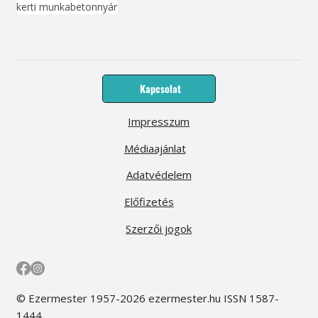
kerti munka
beton
nyár
Kapcsolat
Impresszum
Médiaajánlat
Adatvédelem
Előfizetés
Szerzői jogok
© Ezermester 1957-2026 ezermester.hu ISSN 1587-
1444