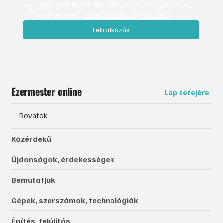
Igen, szeretnék feliratkozni, és elfogadom az 
adatkezelést. 
Adatvédelmi tájékoztató
Feliratkozás
Ezermester online
Lap tetejére
Rovatok
Közérdekű
Újdonságok, érdekességek
Bemutatjuk
Gépek, szerszámok, technológiák
Építés, felújítás