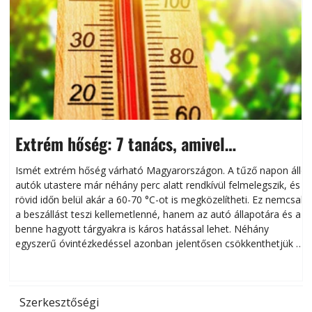
Extrém hőség: 7 tanács, amivel
megóvhatjuk autónkat a nyári károktól
Ismét extrém hőség várható Magyarországon. A tűző napon álló
autók utastere már néhány perc alatt rendkívül felmelegszik, és
rövid időn belül akár a 60-70 °C-ot is megközelítheti. Ez nemcsak
n
a beszállást teszi kellemetlenné, hanem az autó állapotára és a
benne hagyott tárgyakra is káros hatással lehet. Néhány
egyszerű óvintézkedéssel azonban jelentősen csökkenthetjük a
hőség káros hatásait.
l
Szerkesztőségi