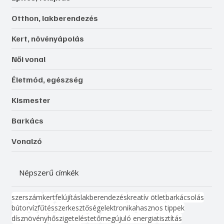
Otthon, lakberendezés
Kert, növényápolás
Női vonal
Életmód, egészség
Kismester
Barkács
Vonalzó
Népszerű címkék
szerszám
kert
felújítás
lakberendezés
kreatív ötlet
barkácsolás
bútor
víz
fűtés
szerkesztőség
elektronika
hasznos tippek
dísznövény
hőszigetelés
tető
megújuló energia
tisztítás