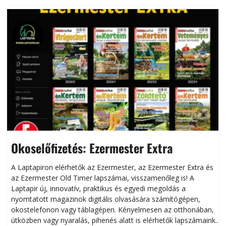
Okoselőfizetés: Ezermester Extra
A Laptapiron elérhetők az Ezermester, az Ezermester Extra és
az Ezermester Old Timer lapszámai, visszamenőleg is! A
Laptapir új, innovatív, praktikus és egyedi megoldás a
L
nyomtatott magazinok digitális olvasására számítógépen,
okostelefonon vagy táblagépen. Kényelmesen az otthonában,
útközben vagy nyaralás, pihenés alatt is elérhetők lapszámaink.
ú