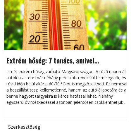
Extrém hőség: 7 tanács, amivel
megóvhatjuk autónkat a nyári károktól
Ismét extrém hőség várható Magyarországon. A tűző napon álló
autók utastere már néhány perc alatt rendkívül felmelegszik, és
rövid időn belül akár a 60-70 °C-ot is megközelítheti. Ez nemcsak
n
a beszállást teszi kellemetlenné, hanem az autó állapotára és a
benne hagyott tárgyakra is káros hatással lehet. Néhány
egyszerű óvintézkedéssel azonban jelentősen csökkenthetjük a
hőség káros hatásait.
l
Szerkesztőségi