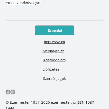
kerti munka
beton
nyár
Kapcsolat
Impresszum
Médiaajánlat
Adatvédelem
Előfizetés
Szerzői jogok
© Ezermester 1957-2026 ezermester.hu ISSN 1587-
1444