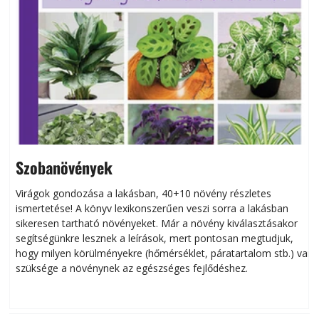
Szobanövények
Virágok gondozása a lakásban, 40+10 növény részletes
ismertetése! A könyv lexikonszerűen veszi sorra a lakásban
s
sikeresen tart­ha­tó növényeket. Már a növény kiválasztásakor
h
segítségünkre lesznek a leírások, mert pontosan megtudjuk,
k
hogy milyen körülményekre (hőmérséklet, páratartalom stb.) van
szüksége a növénynek az egészséges fejlődéshez.
t