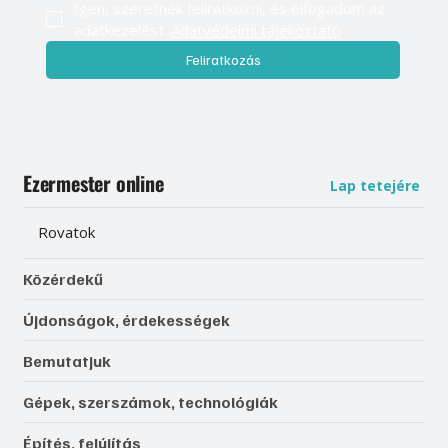
Igen, szeretnék feliratkozni, és elfogadom az 
adatkezelést. 
Adatvédelmi tájékoztató
Feliratkozás
Ezermester online
Lap tetejére
Rovatok
Közérdekű
Újdonságok, érdekességek
Bemutatjuk
Gépek, szerszámok, technológiák
Építés, felújítás