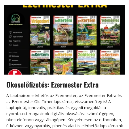
Okoselőfizetés: Ezermester Extra
A Laptapiron elérhetők az Ezermester, az Ezermester Extra és
az Ezermester Old Timer lapszámai, visszamenőleg is! A
Laptapir új, innovatív, praktikus és egyedi megoldás a
L
nyomtatott magazinok digitális olvasására számítógépen,
okostelefonon vagy táblagépen. Kényelmesen az otthonában,
útközben vagy nyaralás, pihenés alatt is elérhetők lapszámaink.
ú