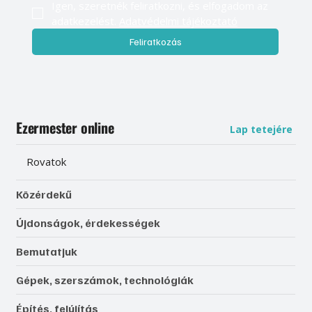
Igen, szeretnék feliratkozni, és elfogadom az 
adatkezelést. 
Adatvédelmi tájékoztató
Feliratkozás
Ezermester online
Lap tetejére
Rovatok
Közérdekű
Újdonságok, érdekességek
Bemutatjuk
Gépek, szerszámok, technológiák
Építés, felújítás