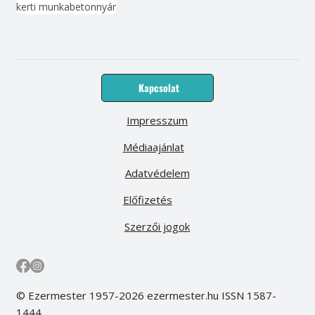
kerti munka
beton
nyár
Kapcsolat
Impresszum
Médiaajánlat
Adatvédelem
Előfizetés
Szerzői jogok
© Ezermester 1957-2026 ezermester.hu ISSN 1587-
1444