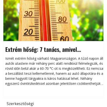
Extrém hőség: 7 tanács, amivel
megóvhatjuk autónkat a nyári károktól
Ismét extrém hőség várható Magyarországon. A tűző napon álló
autók utastere már néhány perc alatt rendkívül felmelegszik, és
rövid időn belül akár a 60-70 °C-ot is megközelítheti. Ez nemcsak
n
a beszállást teszi kellemetlenné, hanem az autó állapotára és a
benne hagyott tárgyakra is káros hatással lehet. Néhány
egyszerű óvintézkedéssel azonban jelentősen csökkenthetjük a
hőség káros hatásait.
l
Szerkesztőségi