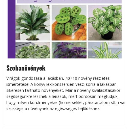
Szobanövények
Virágok gondozása a lakásban, 40+10 növény részletes
ismertetése! A könyv lexikonszerűen veszi sorra a lakásban
s
sikeresen tart­ha­tó növényeket. Már a növény kiválasztásakor
h
segítségünkre lesznek a leírások, mert pontosan megtudjuk,
k
hogy milyen körülményekre (hőmérséklet, páratartalom stb.) van
szüksége a növénynek az egészséges fejlődéshez.
t