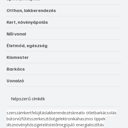
Otthon, lakberendezés
Kert, növényápolás
Női vonal
Életmód, egészség
Kismester
Barkács
Vonalzó
Népszerű címkék
szerszám
kert
felújítás
lakberendezés
kreatív ötlet
barkácsolás
bútor
víz
fűtés
szerkesztőség
elektronika
hasznos tippek
dísznövény
hőszigetelés
tető
megújuló energia
tisztítás