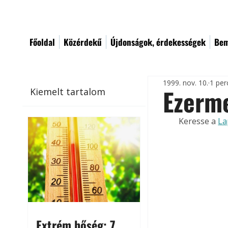
Főoldal
Közérdekű
Újdonságok, érdekességek
Bem
1999. nov. 10.
1 per
Ezerm
Kiemelt tartalom
Keresse a 
La
Extrém hőség: 7