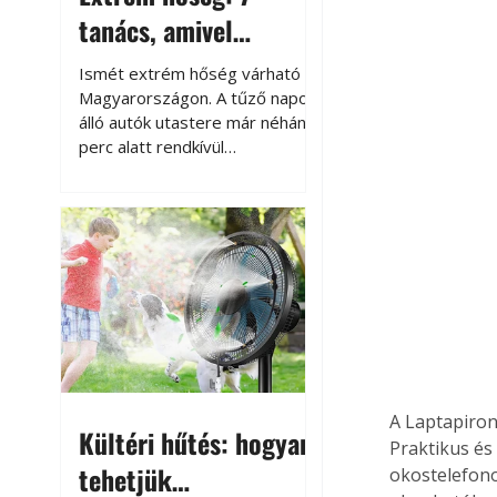
tanács, amivel
megóvhatjuk
Ismét extrém hőség várható
autónkat a nyári
Magyarországon. A tűző napon
álló autók utastere már néhány
károktól
perc alatt rendkívül
felmelegszik, és rövid időn belül
akár a 60-70 °C-ot is
megközelítheti. Ez nemcsak a
beszállást teszi kellemetlenné,
hanem az autó állapotára és a
benne hagyott tárgyakra is
káros hatással lehet. Néhány
egyszerű óvintézkedéssel
azonban jelentősen
csökkenthetjük a hőség káros
hatásait.
A Laptapiron
Kültéri hűtés: hogyan
Praktikus és
tehetjük
okostelefono