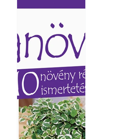
Ezermester lapszámai. A
Ezermester lapszámai
Laptapir kényelmes megoldás,
Laptapir kényelmes 
mert: – t
mert: – t