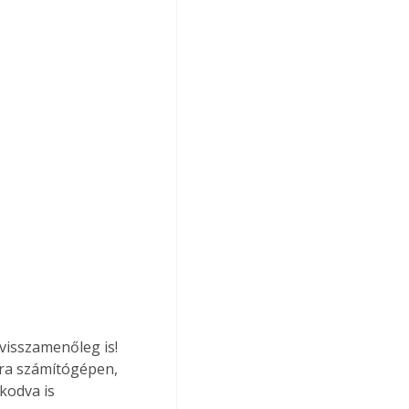
visszamenőleg is! 
ára számítógépen, 
kodva is 