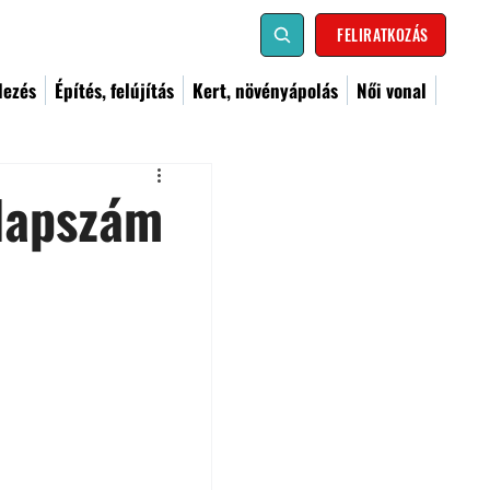
FELIRATKOZÁS
dezés
Építés, felújítás
Kert, növényápolás
Női vonal
 lapszám