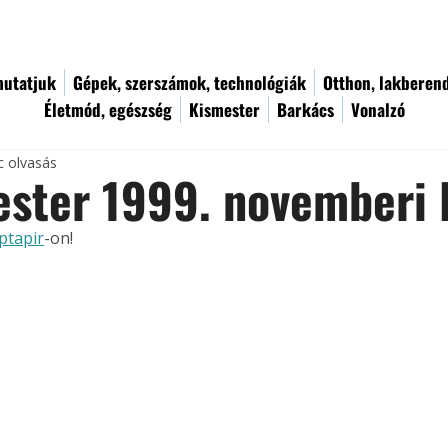
utatjuk
Gépek, szerszámok, technológiák
Otthon, lakberen
Életmód, egészség
Kismester
Barkács
Vonalzó
c olvasás
ester 1999. novemberi
ptapir
-on!