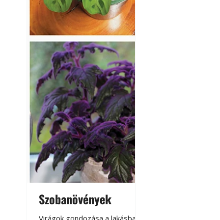
Szobanövények
Virágoskert: k
teraszon, laká
Virágok gondozása a lakásban,