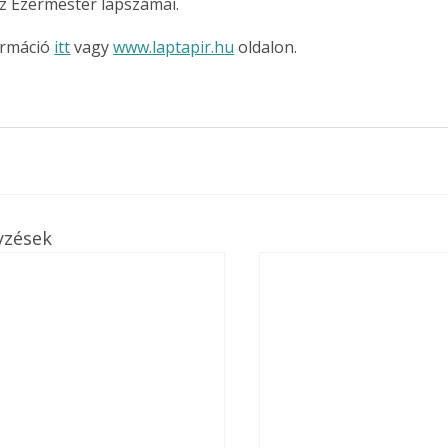
z Ezermester lapszámai.
rmáció 
itt
 vagy 
www.laptapir.hu
 oldalon.
yzések