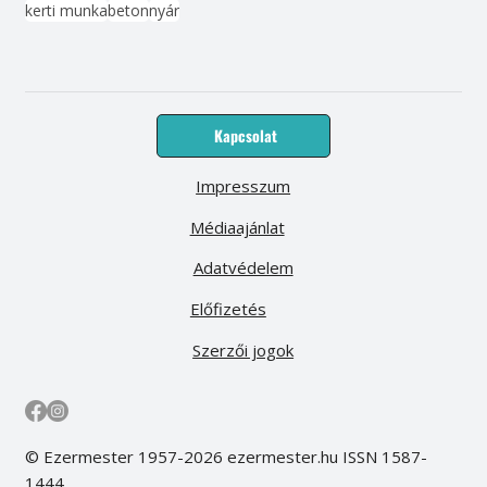
kerti munka
beton
nyár
Kapcsolat
Impresszum
Médiaajánlat
Adatvédelem
Előfizetés
Szerzői jogok
© Ezermester 1957-2026 ezermester.hu ISSN 1587-
1444