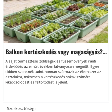
Balkon kertészkedés vagy magaságyás?
Helytakarékos kertészkedés
A saját termesztésű zöldségek és fűszernövények iránti
érdeklődés az elmúlt években látványosan megnőtt. Egyre
többen szeretnék tudni, honnan származik az élelmiszer az
l
asztalukra, miközben a kertészkedés sokak számára
kikapcsolódást és feltöltődést is jelent.
é
d
Szerkesztőségi