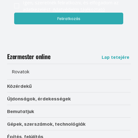
Igen, szeretnék feliratkozni, és elfogadom az 
adatkezelést. 
Adatvédelmi tájékoztató
Feliratkozás
Ezermester online
Lap tetejére
Rovatok
Közérdekű
Újdonságok, érdekességek
Bemutatjuk
Gépek, szerszámok, technológiák
Építés, felújítás