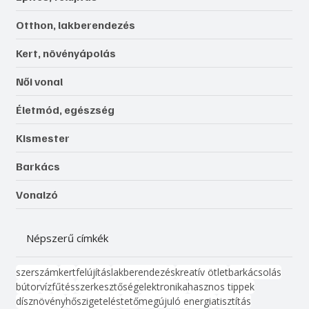
Otthon, lakberendezés
Kert, növényápolás
Női vonal
Életmód, egészség
Kismester
Barkács
Vonalzó
Népszerű címkék
szerszám
kert
felújítás
lakberendezés
kreatív ötlet
barkácsolás
bútor
víz
fűtés
szerkesztőség
elektronika
hasznos tippek
dísznövény
hőszigetelés
tető
megújuló energia
tisztítás