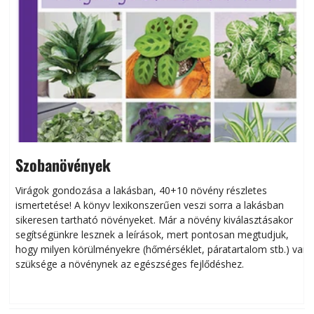
Szobanövények
Virágok gondozása a lakásban, 40+10 növény részletes
ismertetése! A könyv lexikonszerűen veszi sorra a lakásban
s
sikeresen tart­ha­tó növényeket. Már a növény kiválasztásakor
h
segítségünkre lesznek a leírások, mert pontosan megtudjuk,
k
hogy milyen körülményekre (hőmérséklet, páratartalom stb.) van
szüksége a növénynek az egészséges fejlődéshez.
t