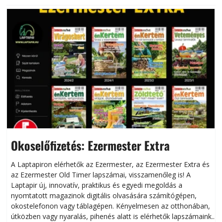
Okoselőfizetés: Ezermester Extra
A Laptapiron elérhetők az Ezermester, az Ezermester Extra és
az Ezermester Old Timer lapszámai, visszamenőleg is! A
Laptapir új, innovatív, praktikus és egyedi megoldás a
L
nyomtatott magazinok digitális olvasására számítógépen,
okostelefonon vagy táblagépen. Kényelmesen az otthonában,
útközben vagy nyaralás, pihenés alatt is elérhetők lapszámaink.
ú