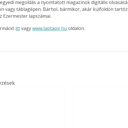
 egyedi megoldás a nyomtatott magazinok digitális olvasás
n vagy táblagépen. Bárhol, bármikor, akár külföldön tartóz
z Ezermester lapszámai.
rmáció 
itt
 vagy 
www.laptapir.hu
 oldalon.
yzések