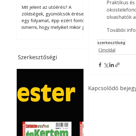
Praktikus és
érnek tovább leszedés
Mit jelent az utóérés? A
okostelefono
után?
zöldségek, gyümölcsök érése
olvashatók a
egy folyamat, épp ezért fontos
ismerni, hogy melyiket mikor jó
További info
leszedni. Meg kell különböztetni
a gazdasági és a biológiai
szerkesztőség
érettséget. Például a
Címoldal
paradicsomot sokszor
Szerkesztőségi
gazdasági érettségben, azaz
félig éretten szedik le, ezután
utaztatják hosszan, és még
pulton tartható kell legyen.
Utóérik eközben, de nem lesz
Kapcsolódó bejeg
olyan ízű, mint amit a saját
kertünkben, biológiai
érettségben szedünk le. Teljes
érettségben szedve nem
tárolható h