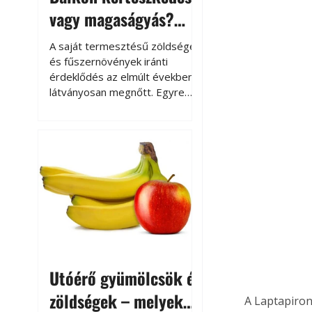
vagy magaságyás?
Helytakarékos
A saját termesztésű zöldségek
kertészkedés
és fűszernövények iránti
érdeklődés az elmúlt években
látványosan megnőtt. Egyre
többen szeretnék tudni, honnan
származik az élelmiszer az
asztalukra, miközben a
kertészkedés sokak számára
kikapcsolódást és feltöltődést
is jelent.
Utóérő gyümölcsök és
zöldségek – melyek
A Laptapiron