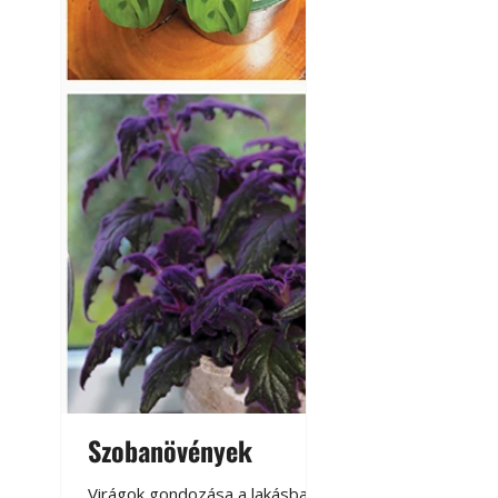
Szobanövények
Virágoskert: k
teraszon, laká
Virágok gondozása a lakásban,