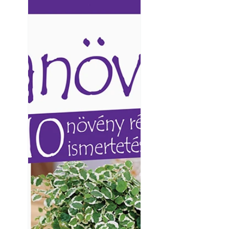
Ezermester lapszámai. A
Ezermester lapszámai
Laptapir kényelmes megoldás,
Laptapir kényelmes 
mert: – t
mert: – t