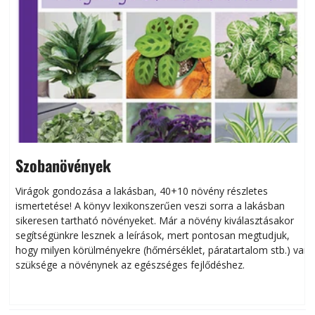
Szobanövények
Virágok gondozása a lakásban, 40+10 növény részletes
ismertetése! A könyv lexikonszerűen veszi sorra a lakásban
s
sikeresen tart­ha­tó növényeket. Már a növény kiválasztásakor
h
segítségünkre lesznek a leírások, mert pontosan megtudjuk,
k
hogy milyen körülményekre (hőmérséklet, páratartalom stb.) van
szüksége a növénynek az egészséges fejlődéshez.
t