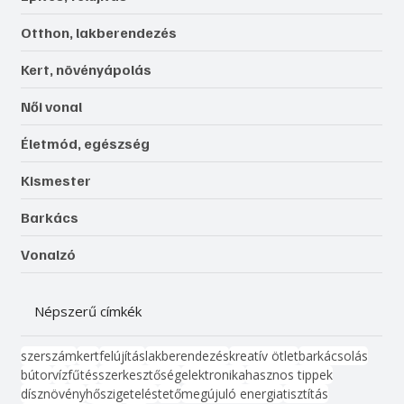
Otthon, lakberendezés
Kert, növényápolás
Női vonal
Életmód, egészség
Kismester
Barkács
Vonalzó
Népszerű címkék
szerszám
kert
felújítás
lakberendezés
kreatív ötlet
barkácsolás
bútor
víz
fűtés
szerkesztőség
elektronika
hasznos tippek
dísznövény
hőszigetelés
tető
megújuló energia
tisztítás