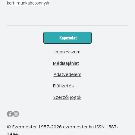
kerti munka
beton
nyár
Kapcsolat
Impresszum
Médiaajánlat
Adatvédelem
Előfizetés
Szerzői jogok
© Ezermester 1957-2026 ezermester.hu ISSN 1587-
1444