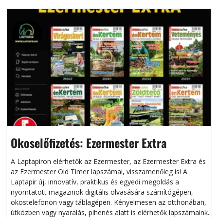
Okoselőfizetés: Ezermester Extra
A Laptapiron elérhetők az Ezermester, az Ezermester Extra és
az Ezermester Old Timer lapszámai, visszamenőleg is! A
Laptapir új, innovatív, praktikus és egyedi megoldás a
L
nyomtatott magazinok digitális olvasására számítógépen,
okostelefonon vagy táblagépen. Kényelmesen az otthonában,
útközben vagy nyaralás, pihenés alatt is elérhetők lapszámaink.
ú