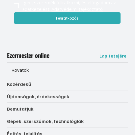
Igen, szeretnék feliratkozni, és elfogadom az 
adatkezelést. 
Adatvédelmi tájékoztató
Feliratkozás
Ezermester online
Lap tetejére
Rovatok
Közérdekű
Újdonságok, érdekességek
Bemutatjuk
Gépek, szerszámok, technológiák
Építés, felújítás