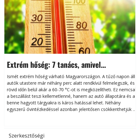
Extrém hőség: 7 tanács, amivel
megóvhatjuk autónkat a nyári károktól
Ismét extrém hőség várható Magyarországon. A tűző napon álló
autók utastere már néhány perc alatt rendkívül felmelegszik, és
rövid időn belül akár a 60-70 °C-ot is megközelítheti. Ez nemcsak
n
a beszállást teszi kellemetlenné, hanem az autó állapotára és a
benne hagyott tárgyakra is káros hatással lehet. Néhány
egyszerű óvintézkedéssel azonban jelentősen csökkenthetjük a
hőség káros hatásait.
l
Szerkesztőségi