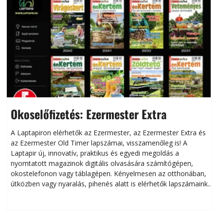
Okoselőfizetés: Ezermester Extra
A Laptapiron elérhetők az Ezermester, az Ezermester Extra és
az Ezermester Old Timer lapszámai, visszamenőleg is! A
Laptapir új, innovatív, praktikus és egyedi megoldás a
L
nyomtatott magazinok digitális olvasására számítógépen,
okostelefonon vagy táblagépen. Kényelmesen az otthonában,
útközben vagy nyaralás, pihenés alatt is elérhetők lapszámaink.
ú
Bárhol, bármikor, akár külföldön élve vagy dolgozva is
B
olvashatók az Ezermester lapszámai. A Laptapir kényelmes
megoldás, mert: – t