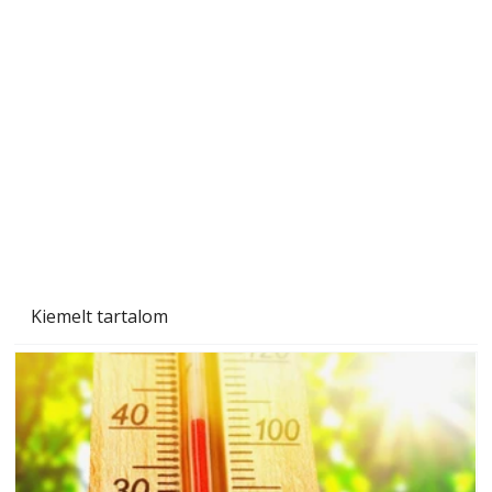
A varrógép és a varrás
Kiemelt tartalom