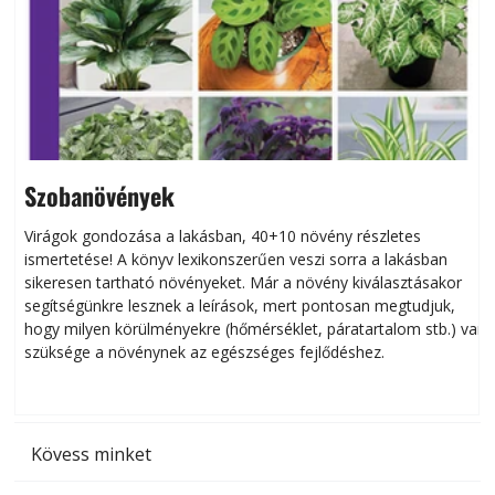
Szobanövények
Virágok gondozása a lakásban, 40+10 növény részletes
ismertetése! A könyv lexikonszerűen veszi sorra a lakásban
s
sikeresen tart­ha­tó növényeket. Már a növény kiválasztásakor
h
segítségünkre lesznek a leírások, mert pontosan megtudjuk,
k
hogy milyen körülményekre (hőmérséklet, páratartalom stb.) van
szüksége a növénynek az egészséges fejlődéshez.
t
Kövess minket