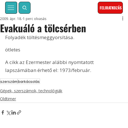
FELIRATKOZÁS
2009. ápr. 18.
1 perc olvasás
Evakuáló a tölcsérben
Folyadék töltésmeggyorsítása.
ötletes
A cikk az Ezermester alábbi nyomtatott 
lapszámában érhető el: 1973/február.
szerszám
barkácsolás
Gépek, szerszámok, technológiák
Oldtimer