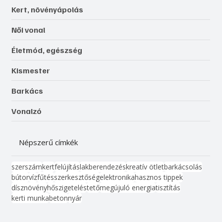
Kert, növényápolás
Női vonal
Életmód, egészség
Kismester
Barkács
Vonalzó
Népszerű címkék
szerszám
kert
felújítás
lakberendezés
kreatív ötlet
barkácsolás
bútor
víz
fűtés
szerkesztőség
elektronika
hasznos tippek
dísznövény
hőszigetelés
tető
megújuló energia
tisztítás
kerti munka
beton
nyár