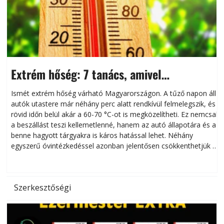
Extrém hőség: 7 tanács, amivel
megóvhatjuk autónkat a nyári károktól
Ismét extrém hőség várható Magyarországon. A tűző napon álló
autók utastere már néhány perc alatt rendkívül felmelegszik, és
rövid időn belül akár a 60-70 °C-ot is megközelítheti. Ez nemcsak
n
a beszállást teszi kellemetlenné, hanem az autó állapotára és a
benne hagyott tárgyakra is káros hatással lehet. Néhány
egyszerű óvintézkedéssel azonban jelentősen csökkenthetjük a
hőség káros hatásait.
l
Szerkesztőségi