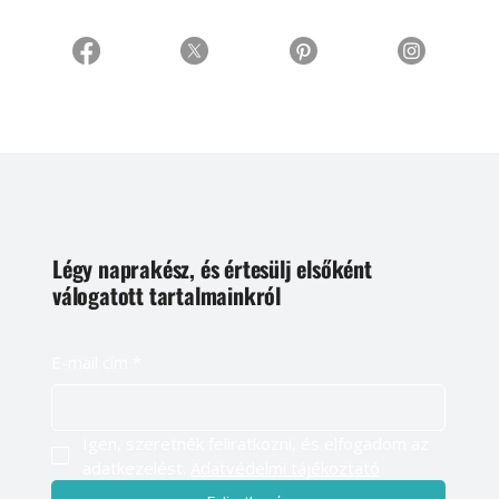
Légy naprakész, és értesülj elsőként
válogatott tartalmainkról
E-mail cím
*
Igen, szeretnék feliratkozni, és elfogadom az 
adatkezelést. 
Adatvédelmi tájékoztató