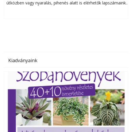
útközben vagy nyaralás, pihenés alatt is elérhetők lapszámaink.
ú
Bárhol, bármikor, akár külföldön élve vagy dolgozva is
B
olvashatók az Ezermester lapszámai. A Laptapir kényelmes
megoldás, mert: – t
Kiadványaink