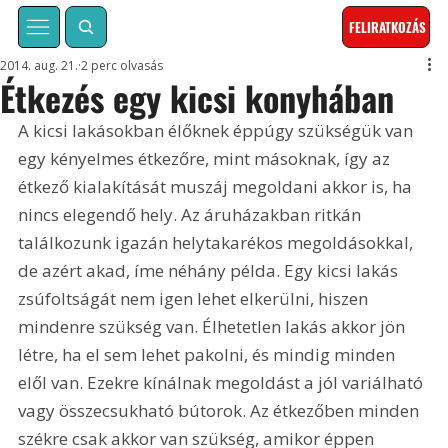
FELIRATKOZÁS
2014. aug. 21.
2 perc olvasás
Étkezés egy kicsi konyhában
A kicsi lakásokban élőknek éppúgy szükségük van 
egy kényelmes étkezőre, mint másoknak, így az 
étkező kialakítását muszáj megoldani akkor is, ha 
nincs elegendő hely. Az áruházakban ritkán 
találkozunk igazán helytakarékos megoldásokkal, 
de azért akad, íme néhány példa. Egy kicsi lakás 
zsúfoltságát nem igen lehet elkerülni, hiszen 
mindenre szükség van. Élhetetlen lakás akkor jön 
létre, ha el sem lehet pakolni, és mindig minden 
elől van. Ezekre kínálnak megoldást a jól variálható 
vagy összecsukható bútorok. Az étkezőben minden 
székre csak akkor van szükség, amikor éppen 