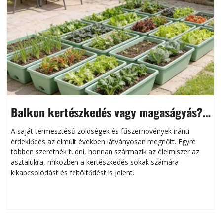
Balkon kertészkedés vagy magaságyás?
Helytakarékos kertészkedés
A saját termesztésű zöldségek és fűszernövények iránti
érdeklődés az elmúlt években látványosan megnőtt. Egyre
többen szeretnék tudni, honnan származik az élelmiszer az
l
asztalukra, miközben a kertészkedés sokak számára
kikapcsolódást és feltöltődést is jelent.
é
d