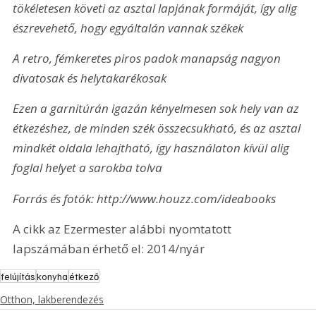
tökéletesen követi az asztal lapjának formáját, így alig 
észrevehető, hogy egyáltalán vannak székek
A retro, fémkeretes piros padok manapság nagyon 
divatosak és helytakarékosak
Ezen a garnitúrán igazán kényelmesen sok hely van az 
étkezéshez, de minden szék összecsukható, és az asztal 
mindkét oldala lehajtható, így használaton kívül alig 
foglal helyet a sarokba tolva
Forrás és fotók: http://www.houzz.com/ideabooks
A cikk az Ezermester alábbi nyomtatott 
lapszámában érhető el: 2014/nyár
felújítás
konyha
étkező
Otthon, lakberendezés