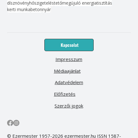
dísznövény
hőszigetelés
tető
megújuló energia
tisztítás
kerti munka
beton
nyár
Kapcsolat
Impresszum
Médiaajánlat
Adatvédelem
Előfizetés
Szerzői jogok
© Ezermester 1957-2026 ezermester.hu ISSN 1587-