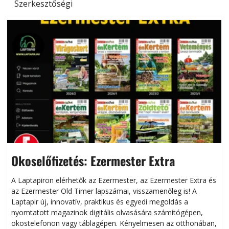
Szerkesztőségi
Okoselőfizetés: Ezermester Extra
A Laptapiron elérhetők az Ezermester, az Ezermester Extra és
az Ezermester Old Timer lapszámai, visszamenőleg is! A
Laptapir új, innovatív, praktikus és egyedi megoldás a
L
nyomtatott magazinok digitális olvasására számítógépen,
okostelefonon vagy táblagépen. Kényelmesen az otthonában,