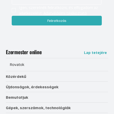
Igen, szeretnék feliratkozni, és elfogadom az 
adatkezelést. 
Adatvédelmi tájékoztató
Feliratkozás
Ezermester online
Lap tetejére
Rovatok
Közérdekű
Újdonságok, érdekességek
Bemutatjuk
Gépek, szerszámok, technológiák