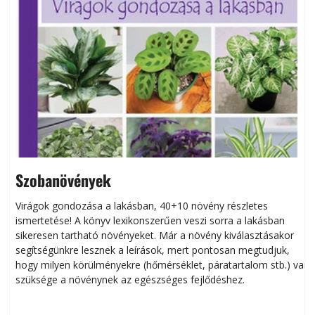
Szobanövények
Virágok gondozása a lakásban, 40+10 növény részletes
ismertetése! A könyv lexikonszerűen veszi sorra a lakásban
s
sikeresen tart­ha­tó növényeket. Már a növény kiválasztásakor
h
segítségünkre lesznek a leírások, mert pontosan megtudjuk,
k
hogy milyen körülményekre (hőmérséklet, páratartalom stb.) van
szüksége a növénynek az egészséges fejlődéshez.
t