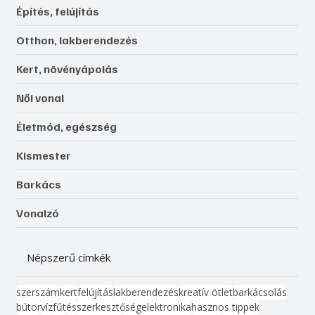
Építés, felújítás
Otthon, lakberendezés
Kert, növényápolás
Női vonal
Életmód, egészség
Kismester
Barkács
Vonalzó
Népszerű címkék
szerszám
kert
felújítás
lakberendezés
kreatív ötlet
barkácsolás
bútor
víz
fűtés
szerkesztőség
elektronika
hasznos tippek