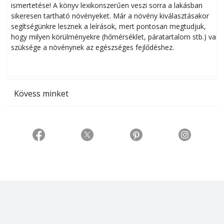
ismertetése! A könyv lexikonszerűen veszi sorra a lakásban
s
sikeresen tart­ha­tó növényeket. Már a növény kiválasztásakor
h
segítségünkre lesznek a leírások, mert pontosan megtudjuk,
k
hogy milyen körülményekre (hőmérséklet, páratartalom stb.) van
szüksége a növénynek az egészséges fejlődéshez.
t
Kövess minket