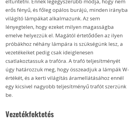
eltüntetni. Ennek legegyszerűbb módja, hogy nem 
erős fényű, és főleg opálos burájú, minden irányba 
világító lámpákat alkalmazunk. Az sem 
lényegtelen, hogy ezeket milyen magasságba 
emelve helyezzük el. Magától értetődően az ilyen 
próbákhoz néhány lámpára is szükségünk lesz, a 
vezetékeiket pedig csak ideiglenesen 
csatlakoztassuk a trafóra. A trafó teljesítményét 
úgy határozzuk meg, hogy összeadjuk a lámpák W-
értékét, és a kerti világítás áramellátásához ennél 
egy kicsivel nagyobb teljesítményű trafót szerzünk 
be.
Vezetékfektetés