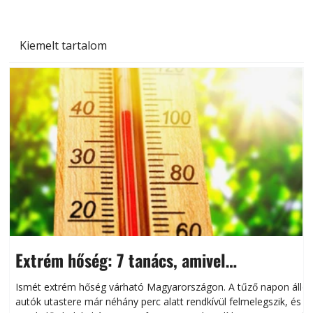
Kiemelt tartalom
Extrém hőség: 7 tanács, amivel
megóvhatjuk autónkat a nyári károktól
Ismét extrém hőség várható Magyarországon. A tűző napon álló
autók utastere már néhány perc alatt rendkívül felmelegszik, és