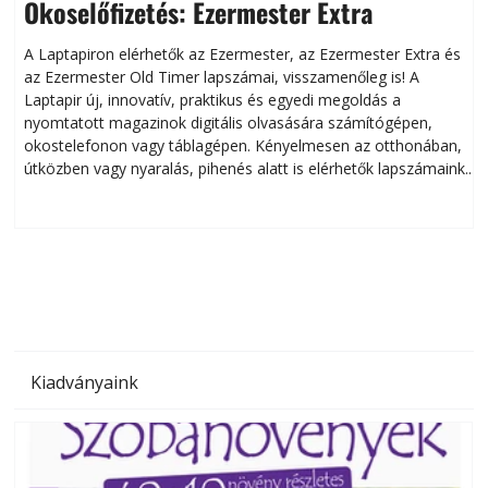
Okoselőfizetés: Ezermester Extra
A Laptapiron elérhetők az Ezermester, az Ezermester Extra és
az Ezermester Old Timer lapszámai, visszamenőleg is! A
Laptapir új, innovatív, praktikus és egyedi megoldás a
L
nyomtatott magazinok digitális olvasására számítógépen,
okostelefonon vagy táblagépen. Kényelmesen az otthonában,
útközben vagy nyaralás, pihenés alatt is elérhetők lapszámaink.
ú
Bárhol, bármikor, akár külföldön élve vagy dolgozva is
B
olvashatók az Ezermester lapszámai. A Laptapir kényelmes
megoldás, mert: – t
Kiadványaink