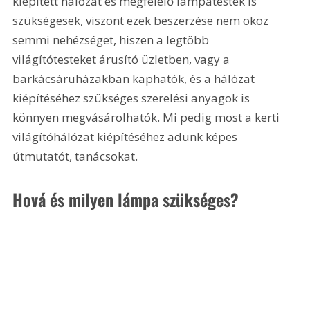
kiépített hálózat és megfelelő lámpatestek is 
szükségesek, viszont ezek beszerzése nem okoz 
semmi nehézséget, hiszen a legtöbb 
világítótesteket árusító üzletben, vagy a 
barkácsáruházakban kaphatók, és a hálózat 
kiépítéséhez szükséges szerelési anyagok is 
könnyen megvásárolhatók. Mi pedig most a kerti 
világítóhálózat kiépítéséhez adunk képes 
útmutatót, tanácsokat.
Hová és milyen lámpa szükséges? 