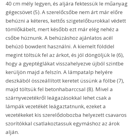
40 cm mély legyen, és aljára fektessük le műanyag 
gégecsövet (5). A szerelőcsőbe nem árt már előre 
behúzni a kéteres, kettős szigetelőburokkal védett 
tömlőkábelt, mert később ezt már elég nehéz a 
csőbe húznunk. A behúzáshoz ajánlatos acél 
behúzó bowdent használni. A kiemelt földdel 
megint töltsük fel az árkot, és jól döngöljük le (6), 
hogy a gyeptéglákat visszahelyezve újból szintbe 
kerüljön majd a felszín. A lámpatalp helyére 
deszkából összeállított keretet üssünk a fölbe (7), 
majd töltsük fel betonhabarccsal (8). Mivel a 
szárnyvezetékről leágazásokkal lehet csak a 
lámpák vezetékét leágaztatnunk, ezeket a 
vezetékeket kis szerelődobozba helyezett csavaros 
szorítókkal csatlakoztassuk egymáshoz az árok 
alján.