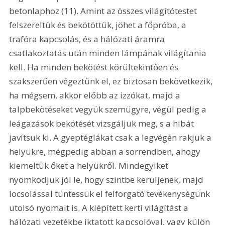
betonlaphoz (11). Amint az összes világítótestet 
felszereltük és bekötöttük, jöhet a főpróba, a 
trafóra kapcsolás, és a hálózati áramra 
csatlakoztatás után minden lámpának világítania 
kell. Ha minden bekötést körültekintően és 
szakszerűen végeztünk el, ez biztosan bekövetkezik, 
ha mégsem, akkor előbb az izzókat, majd a 
talpbekötéseket vegyük szemügyre, végül pedig a 
leágazások bekötését vizsgáljuk meg, s a hibát 
javítsuk ki. A gyeptéglákat csak a legvégén rakjuk a 
helyükre, mégpedig abban a sorrendben, ahogy 
kiemeltük őket a helyükről. Mindegyiket 
nyomkodjuk jól le, hogy szintbe kerüljenek, majd 
locsolással tüntessük el felforgató tevékenységünk 
utolsó nyomait is. A kiépített kerti világítást a 
hálózati vezetékbe iktatott kapcsolóval, vagy külön 