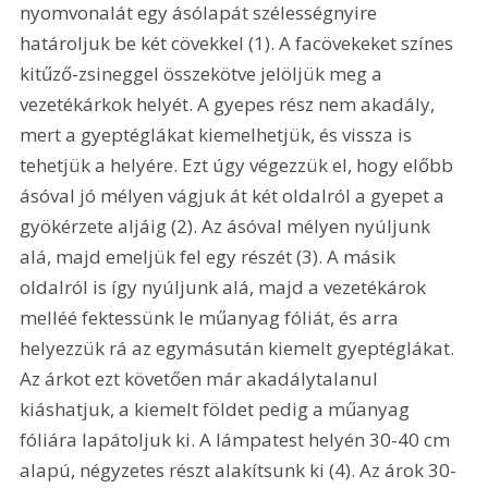
nyomvonalát egy ásólapát szélességnyire 
határoljuk be két cövekkel (1). A facövekeket színes 
kitűző-zsineggel összekötve jelöljük meg a 
vezetékárkok helyét. A gyepes rész nem akadály, 
mert a gyeptéglákat kiemelhetjük, és vissza is 
tehetjük a helyére. Ezt úgy végezzük el, hogy előbb 
ásóval jó mélyen vágjuk át két oldalról a gyepet a 
gyökérzete aljáig (2). Az ásóval mélyen nyúljunk 
alá, majd emeljük fel egy részét (3). A másik 
oldalról is így nyúljunk alá, majd a vezetékárok 
melléé fektessünk le műanyag fóliát, és arra 
helyezzük rá az egymásután kiemelt gyeptéglákat. 
Az árkot ezt követően már akadálytalanul 
kiáshatjuk, a kiemelt földet pedig a műanyag 
fóliára lapátoljuk ki. A lámpatest helyén 30-40 cm 
alapú, négyzetes részt alakítsunk ki (4). Az árok 30-