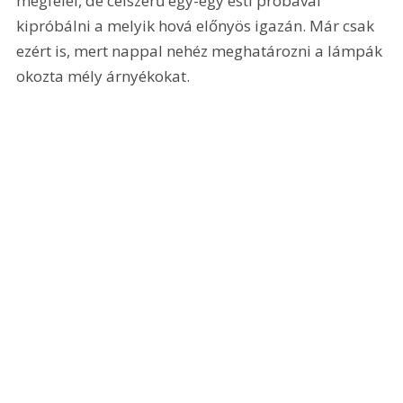
megfelel, de célszerű egy-egy esti próbával 
kipróbálni a melyik hová előnyös igazán. Már csak 
ezért is, mert nappal nehéz meghatározni a lámpák 
okozta mély árnyékokat. 