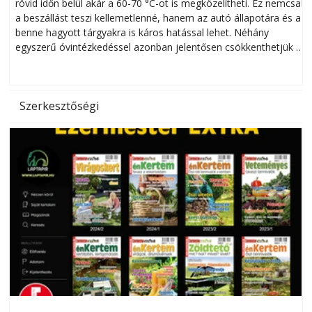
rövid időn belül akár a 60-70 °C-ot is megközelítheti. Ez nemcsak
n
a beszállást teszi kellemetlenné, hanem az autó állapotára és a
benne hagyott tárgyakra is káros hatással lehet. Néhány
egyszerű óvintézkedéssel azonban jelentősen csökkenthetjük a
hőség káros hatásait.
l
Szerkesztőségi