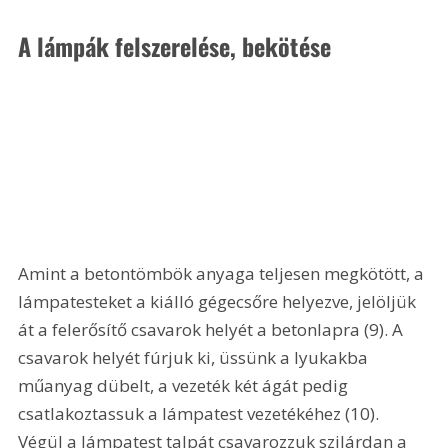
A lámpák felszerelése, bekötése 
Amint a betontömbök anyaga teljesen megkötött, a 
lámpatesteket a kiálló gégecsőre helyezve, jelöljük 
át a felerősítő csavarok helyét a betonlapra (9). A 
csavarok helyét fúrjuk ki, üssünk a lyukakba 
műanyag dübelt, a vezeték két ágát pedig 
csatlakoztassuk a lámpatest vezetékéhez (10). 
Végül a lámpatest talpát csavarozzuk szilárdan a 