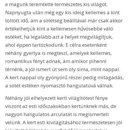
e magunk teremtette természetes kis világot. 
Napnyugta után még egy kis ideig kellemes a kint 
töltött idő, ám a sötétség beálltával már csak akkor 
értékelhetjük kint a kellemesen hűvösebbé váló 
estéket, ha legalább azt a helyet megvilágítjuk, 
ahol éppen tartózkodunk. E célra esetenként 
néhány gyertya is megteszi, amelyek kellemes, 
romantikus fényt adnak, ám amikor pihenni 
térnénk, a jól ismert út sem oly sima, mint nappal. 
A kert nappal oly gyönyörű részei pedig mitagadás, 
a sötét estéken nyomasztó hangulatúvá válnak.
Néhány jól elhelyezett kerti világítótest fénye 
viszont az esti időszakokban kertünknek más, de 
nagyon hangulatos arculatát is megismerteti 
velünk. A kert esti kivilágításához természetesen jól 