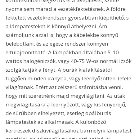
körültekintően végezzük el a telepítését, szinte 
nyoma sem marad a vezetékfektetésnek. A földre 
fektetett vezetékrendszer gyorsabban kiépíthető, s 
a lámpatesteket is könnyű áthelyezni. Ám 
számoljunk azzal is, hogy a kábelekbe könnyű 
belebotlani, és az egész rendszer könnyen 
eltulajdonítható. A lámpákban általában 5-10 
wattos halogénizzók, vagy 40-75 W-os normál izzók 
szolgáltatják a fényt. A burák kialakításától 
függően minden irányba, vagy leernyőzötten, lefelé 
világítanak. Ezért azt célszerű számításba venni, 
hogy mit szeretnénk majd megvilágítani. Az utak 
megvilágítására a leernyőzött, vagy kis fényerejű, 
de sűrűbben elhelyezett, esetleg opálburás 
lámpatestek az alkalmasak. A különböző 
kertrészek díszkivilágításához bármelyik lámpatest 