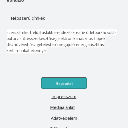
Vonalzó
Népszerű címkék
szerszám
kert
felújítás
lakberendezés
kreatív ötlet
barkácsolás
bútor
víz
fűtés
szerkesztőség
elektronika
hasznos tippek
dísznövény
hőszigetelés
tető
megújuló energia
tisztítás
kerti munka
beton
nyár
Kapcsolat
Impresszum
Médiaajánlat
Adatvédelem