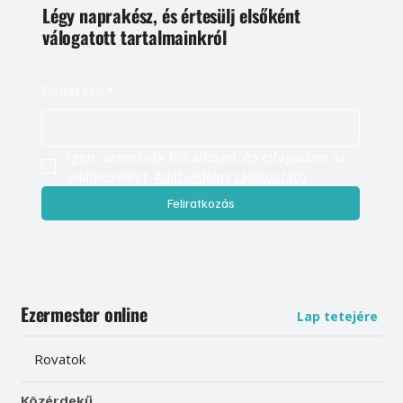
Légy naprakész, és értesülj elsőként
válogatott tartalmainkról
E-mail cím
*
Igen, szeretnék feliratkozni, és elfogadom az 
adatkezelést. 
Adatvédelmi tájékoztató
Feliratkozás
Ezermester online
Lap tetejére
Rovatok
Közérdekű