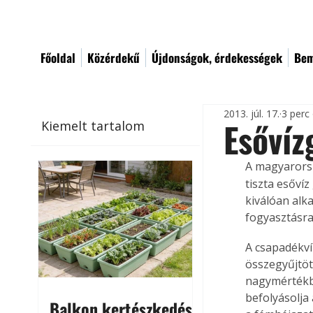
Főoldal
Közérdekű
Újdonságok, érdekességek
Bem
2013. júl. 17.
3 perc
Esővíz
Kiemelt tartalom
A magyarorsz
tiszta esővíz
kiválóan alk
fogyasztásra 
A csapadékví
összegyűjtöt
nagymértékbe
befolyásolja
Balkon kertészkedés