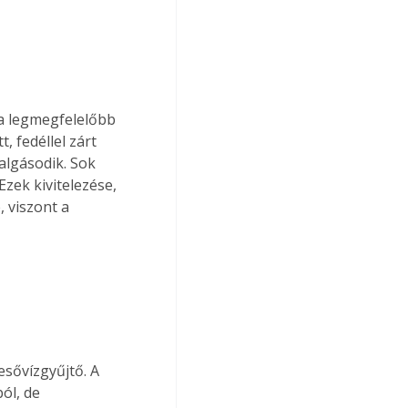
ra legmegfelelőbb 
, fedéllel zárt 
algásodik. Sok 
Ezek kivitelezése, 
 viszont a 
esővízgyűjtő. A 
ól, de 