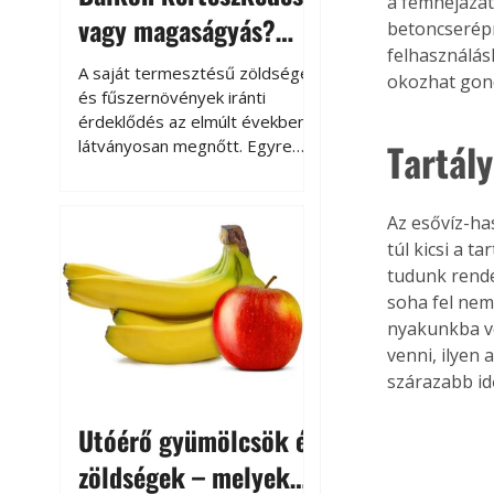
a fémhéjazat
vagy magaságyás?
betoncserépn
felhasználás
Helytakarékos
A saját termesztésű zöldségek
okozhat gond
kertészkedés
és fűszernövények iránti
érdeklődés az elmúlt években
Tartál
látványosan megnőtt. Egyre
többen szeretnék tudni, honnan
származik az élelmiszer az
asztalukra, miközben a
Az esővíz-ha
kertészkedés sokak számára
túl kicsi a t
kikapcsolódást és feltöltődést
tudunk rendes
is jelent.
soha fel nem
nyakunkba ve
venni, ilyen 
szárazabb id
Utóérő gyümölcsök és
zöldségek – melyek