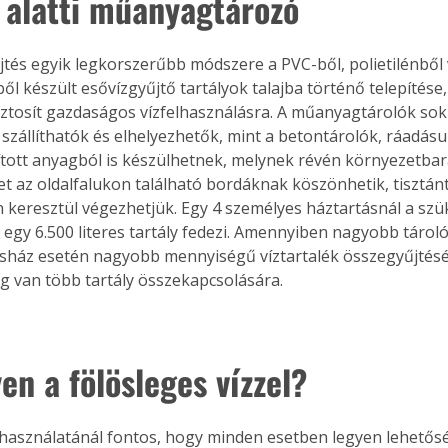
n alatti műanyagtározó
jtés egyik legkorszerűbb módszere a PVC-ből, polietilénből 
ől készült esővízgyűjtő tartályok talajba történő telepítése
ztosít gazdaságos vízfelhasználásra. A műanyagtárolók sok
zállíthatók és elhelyezhetők, mint a betontárolók, ráadásul
tott anyagból is készülhetnek, melynek révén környezetbar
 az oldalfalukon található bordáknak köszönhetik, tisztán
 keresztül végezhetjük. Egy 4 személyes háztartásnál a szü
egy 6.500 literes tartály fedezi. Amennyiben nagyobb tárol
sasház esetén nagyobb mennyiségű víztartalék összegyűjtésér
g van több tartály összekapcsolására. 
en a fölösleges vízzel?
 használatánál fontos, hogy minden esetben legyen lehetősé