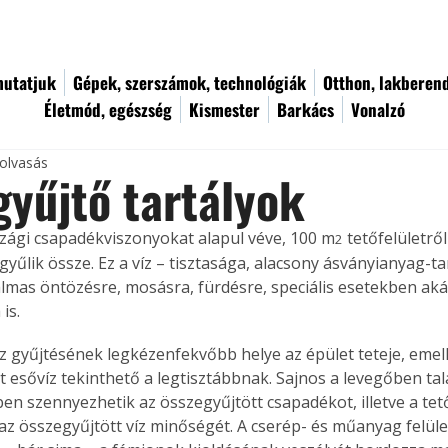
utatjuk
Gépek, szerszámok, technológiák
Otthon, lakberen
Életmód, egészség
Kismester
Barkács
Vonalzó
 olvasás
gyűjtő tartályok
ági csapadékviszonyokat alapul véve, 100 m
 tetőfelületrő
2
 gyűlik össze. Ez a víz – tisztasága, alacsony ásványianyag-ta
almas öntözésre, mosásra, fürdésre, speciális esetekben aká
is.
z gyűjtésének legkézenfekvőbb helye az épület teteje, emell
t esővíz tekinthető a legtisztábbnak. Sajnos a levegőben ta
n szennyezhetik az összegyűjtött csapadékot, illetve a tető
 az összegyűjtött víz minőségét. A cserép- és műanyag felül