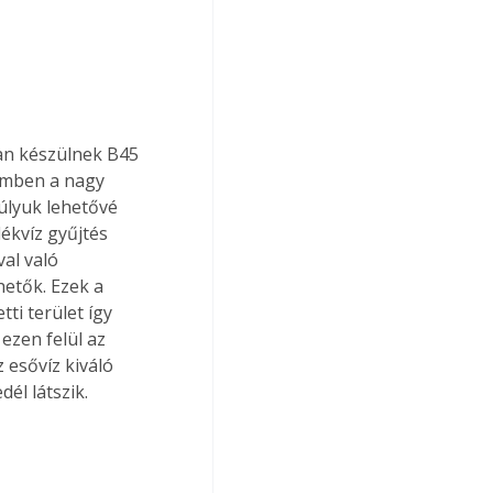
an készülnek B45 
zemben a nagy 
úlyuk lehetővé 
ékvíz gyűjtés 
al való 
etők. Ezek a 
ti terület így 
ezen felül az 
esővíz kiváló 
él látszik.