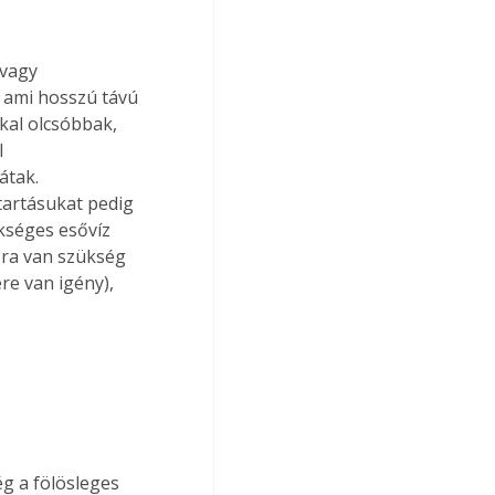
vagy 
, ami hosszú távú 
kal olcsóbbak, 
 
átak. 
tartásukat pedig 
kséges esővíz 
óra van szükség 
e van igény), 
g a fölösleges 