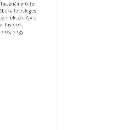
m használnánk fel 
ból a fölösleges 
n fekszik. A víz 
al fasorok, 
ntos, hogy 