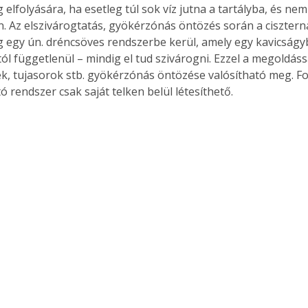
elfolyására, ha esetleg túl sok víz jutna a tartályba, és ne
. Az elszivárogtatás, gyökérzónás öntözés során a ciszterná
 egy ún. dréncsöves rendszerbe kerül, amely egy kavicságyba
stól függetlenül – mindig el tud szivárogni. Ezzel a megoldáss
, tujasorok stb. gyökérzónás öntözése valósítható meg. Fo
ó rendszer csak saját telken belül létesíthető.
ertben,
Gyógyító növények: a
sban
természet kincsei az