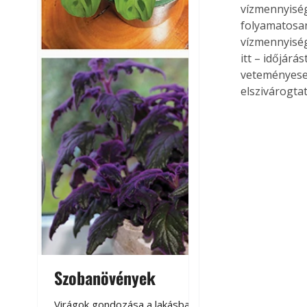
vízmennyiség 
folyamatosan
vízmennyiség
itt – időjárá
veteményesek
elszivárogtat
Szobanövények
Virágoskert: k
teraszon, laká
Virágok gondozása a lakásban,