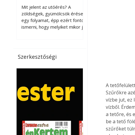
érnek tovább leszedés
Mit jelent az utóérés? A
után?
zöldségek, gyümölcsök érése
egy folyamat, épp ezért fontos
ismerni, hogy melyiket mikor jó
leszedni. Meg kell különböztetni
a gazdasági és a biológiai
érettséget. Például a
paradicsomot sokszor
Szerkesztőségi
gazdasági érettségben, azaz
félig éretten szedik le, ezután
utaztatják hosszan, és még
pulton tartható kell legyen.
A tetőfelüle
Utóérik eközben, de nem lesz
Szűrőkre azé
olyan ízű, mint amit a saját
vízbe jut, ez
kertünkben, biológiai
érettségben szedünk le. Teljes
vízből. Érde
érettségben szedve nem
a tetőre, és
tárolható h
be a tető föl
szűrőket túl