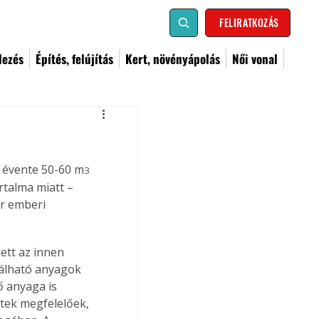
FELIRATKOZÁS
dezés
Építés, felújítás
Kert, növényápolás
Női vonal
l évente 50-60 m
3
rtalma miatt – 
r emberi 
ett az innen 
lálható anyagok 
 anyaga is 
etek megfelelőek, 