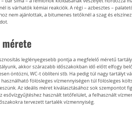
 – bár sima – a fémionok kioldásának veszélyét hordozza m
él is várhatók kémiai reakciók. A régi – azbesztes – palatet
hoz nem ajánlottak, a bitumenes tetőknél a szag és elszínez
ot. 
y mérete
sznosítás leglényegesebb pontja a megfelelő méretű tartály 
artályunk, akkor szárazabb időszakokban idő előtt elfogy belő
en öntözni, WC-t öblíteni stb. Ha pedig túl nagy tartályt vá
 használható fölösleges vízmennyiségen túl fölösleges költs
szünk. Az ideális méret kiválasztásához sok szempontot fig
az esővízgyűjtéshez használt tetőfelület, a felhasznált vízme
őszakokra tervezett tartalék vízmennyiség.