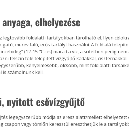
y anyaga, elhelyezése
 legtovább földalatti tartályokban tárolható el. Ilyen célok
gatú, merev falú, erős tartályt használni. A föld alá telepített
pincehideg” (12-15 °C-os) marad a víz, a sötétben pedig nem 
ozni felszín fölé telepített vízgyűjtő kádakkal, ciszternákkal. 
egyszerűbb, kényelmesebb, olcsóbb, mint föld alatti társaiké,
l is számolnunk kell.
i, nyitott esővízgyűjtő
jtés legegyszerűbb módja az eresz alatt/mellett elhelyezett 
g csapon vagy tömlőn keresztül ereszthetjük le a tartályokb