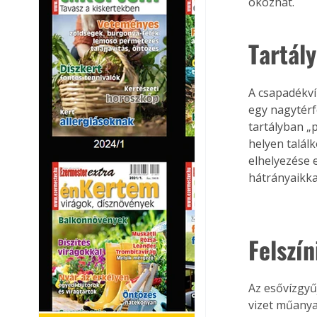
okozhat.
Tartál
A csapadékvíz
egy nagytérfo
tartályban „
helyen találk
elhelyezése 
hátrányaikka
Felszín
Az esővízgyű
vizet műanya