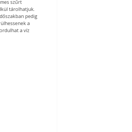
emes szűrt 
kül tárolhatjuk. 
i időszakban pedig 
rülhessenek a 
ordulhat a víz 