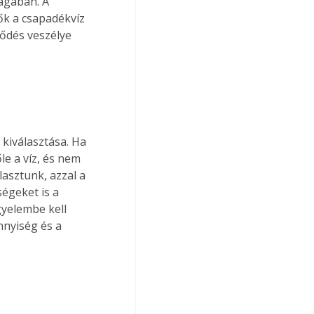
agában. A 
ők a csapadékvíz 
ődés veszélye 
kiválasztása. Ha 
le a víz, és nem 
lasztunk, azzal a 
égeket is a 
yelembe kell 
nnyiség és a 