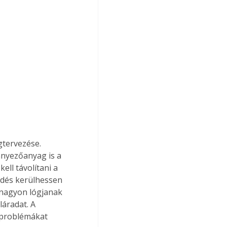
tervezése. 
nnyezőanyag is a 
ell távolítani a 
ődés kerülhessen 
e nagyon lógjanak 
láradat. A 
 problémákat 