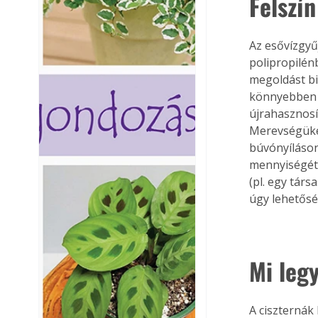
Felszí
Az esővízgyű
polipropilénb
megoldást bi
könnyebben s
újrahasznosí
Merevségüket
búvónyíláson
mennyiségét 
(pl. egy tár
úgy lehetősé
Mi legy
A ciszternák