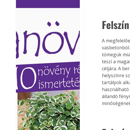
Ezermester lapszámai. A
Ezermester lapszámai
Laptapir kényelmes megoldás,
Laptapir kényelmes 
mert: – t
mert: – t
Felszín
A megfelelőe
vasbetonból.
tömegük miat
teszi a magas
céljára. A b
helyszínre s
tartályok alk
használható m
állandó fény
minőségének 