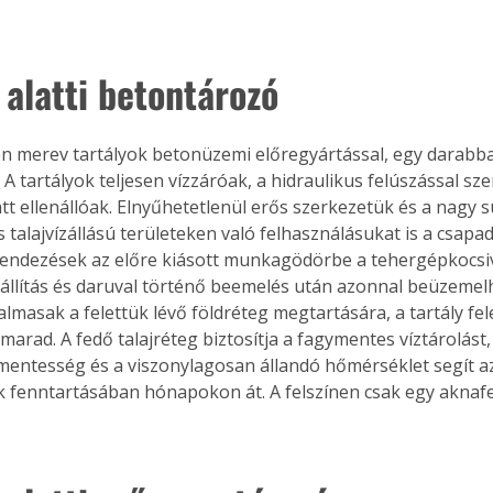
. A
megoldás,
 alatti betontározó
n merev tartályok betonüzemi előregyártással, egy darabb
 A tartályok teljesen vízzáróak, a hidraulikus felúszással s
t ellenállóak. Elnyűhetetlenül erős szerkezetük és a nagy s
 talajvízállású területeken való felhasználásukat is a csapad
erendezések az előre kiásott munkagödörbe a tehergépkocsiv
zállítás és daruval történő beemelés után azonnal beüzemelh
almasak a felettük lévő földréteg megtartására, a tartály felet
arad. A fedő talajréteg biztosítja a fagymentes víztárolást, 
mentesség és a viszonylagosan állandó hőmérséklet segít az 
fenntartásában hónapokon át. A felszínen csak egy aknafed