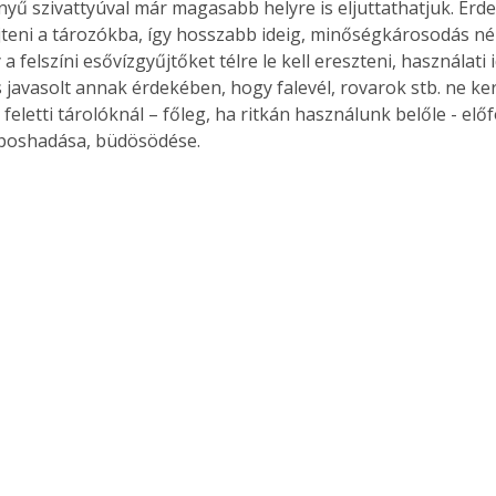
ényű szivattyúval már magasabb helyre is eljuttathatjuk. Érd
jteni a tározókba, így hosszabb ideig, minőségkárosodás nél
a felszíni esővízgyűjtőket télre le kell ereszteni, használat
s javasolt annak érdekében, hogy falevél, rovarok stb. ne ke
Együtt jobban megéri!
n feletti tárolóknál – főleg, ha ritkán használunk belőle - előf
Bővebb információ itt!
 poshadása, büdösödése.
k az
Együtt jobban megéri! A
mester
könyvek tetszőleges
er Old
párosítással kedvezményes
áron, 0 Ft postaköltséggel
ptapir új,
megrendelhetők!
és egyedi
tt
lvasására
elefonon
nyelmesen
ben vagy
t is
. Bárhol,
ön élve
ashatók az