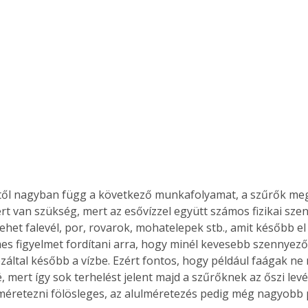
ttől nagyban függ a következő munkafolyamat, a szűrők meg
rt van szükség, mert az esővízzel együtt számos fizikai sze
 lehet falevél, por, rovarok, mohatelepek stb., amit később el k
mes figyelmet fordítani arra, hogy minél kevesebb szennyez
 ezáltal később a vízbe. Ezért fontos, hogy például faágak n
é, mert így sok terhelést jelent majd a szűrőknek az őszi levé
méretezni fölösleges, az alulméretezés pedig még nagyobb