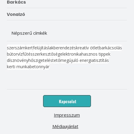
Barkács
Vonalzó
Népszerű címkék
szerszám
kert
felújítás
lakberendezés
kreatív ötlet
barkácsolás
bútor
víz
fűtés
szerkesztőség
elektronika
hasznos tippek
dísznövény
hőszigetelés
tető
megújuló energia
tisztítás
kerti munka
beton
nyár
Kapcsolat
Impresszum
Médiaajánlat