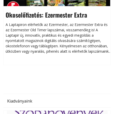
Okoselőfizetés: Ezermester Extra
A Laptapiron elérhetők az Ezermester, az Ezermester Extra és
az Ezermester Old Timer lapszámai, visszamenőleg is! A
Laptapir új, innovatív, praktikus és egyedi megoldás a
L
nyomtatott magazinok digitális olvasására számítógépen,
okostelefonon vagy táblagépen. Kényelmesen az otthonában,
útközben vagy nyaralás, pihenés alatt is elérhetők lapszámaink.
ú
Bárhol, bármikor, akár külföldön élve vagy dolgozva is
B
olvashatók az Ezermester lapszámai. A Laptapir kényelmes
megoldás, mert: – t
Kiadványaink