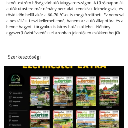
megóvhatjuk autónkat a nyári károktól
Ismét extrém hőség várható Magyarországon. A tűző napon álló
autók utastere már néhány perc alatt rendkívül felmelegszik, és
rövid időn belül akár a 60-70 °C-ot is megközelítheti. Ez nemcsak
n
a beszállást teszi kellemetlenné, hanem az autó állapotára és a
benne hagyott tárgyakra is káros hatással lehet. Néhány
egyszerű óvintézkedéssel azonban jelentősen csökkenthetjük a
hőség káros hatásait.
l
Szerkesztőségi