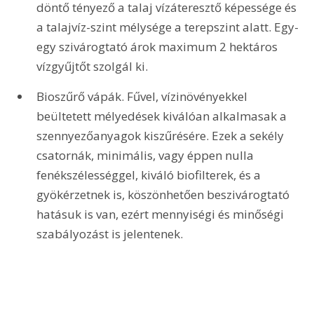
döntő tényező a talaj vízáteresztő képessége és 
a talajvíz-szint mélysége a terepszint alatt. Egy-
egy szivárogtató árok maximum 2 hektáros 
vízgyűjtőt szolgál ki.
Bioszűrő vápák. Fűvel, vízinövényekkel 
beültetett mélyedések kiválóan alkalmasak a 
szennyezőanyagok kiszűrésére. Ezek a sekély 
csatornák, minimális, vagy éppen nulla 
fenékszélességgel, kiváló biofilterek, és a 
gyökérzetnek is, köszönhetően beszivárogtató 
hatásuk is van, ezért mennyiségi és minőségi 
szabályozást is jelentenek. 