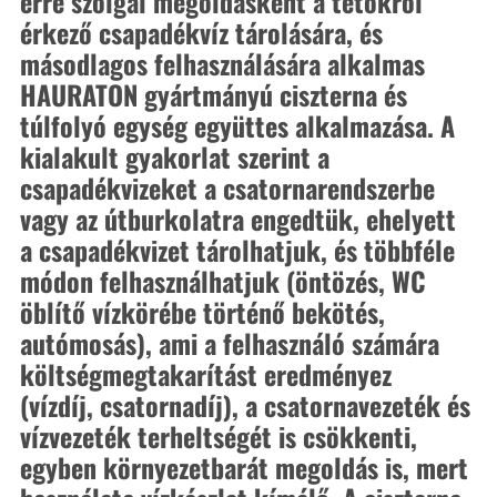
erre szolgál megoldásként a tetőkről 
érkező csapadékvíz tárolására, és 
másodlagos felhasználására alkalmas 
HAURATON gyártmányú ciszterna és 
túlfolyó egység együttes alkalmazása. A 
kialakult gyakorlat szerint a 
csapadékvizeket a csatornarendszerbe 
vagy az útburkolatra engedtük, ehelyett 
a csapadékvizet tárolhatjuk, és többféle 
módon felhasználhatjuk (öntözés, WC 
öblítő vízkörébe történő bekötés, 
autómosás), ami a felhasználó számára 
költségmegtakarítást eredményez 
(vízdíj, csatornadíj), a csatornavezeték és 
vízvezeték terheltségét is csökkenti, 
egyben környezetbarát megoldás is, mert 