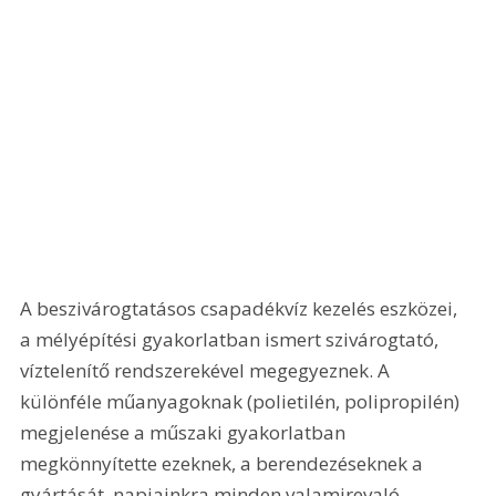
A beszivárogtatásos csapadékvíz kezelés eszközei, 
a mélyépítési gyakorlatban ismert szivárogtató, 
víztelenítő rendszerekével megegyeznek. A 
különféle műanyagoknak (polietilén, polipropilén) 
megjelenése a műszaki gyakorlatban 
megkönnyítette ezeknek, a berendezéseknek a 
gyártását, napjainkra minden valamirevaló 