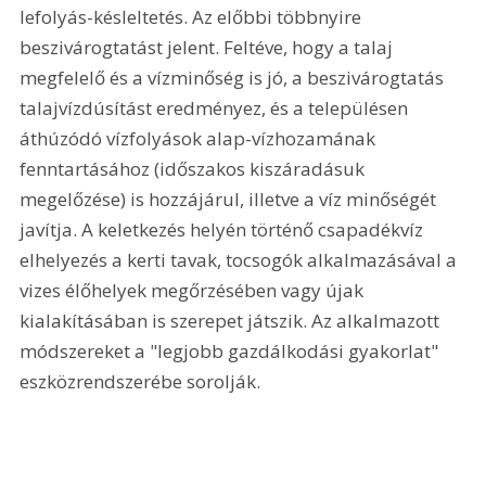
lefolyás-késleltetés. Az előbbi többnyire 
beszivárogtatást jelent. Feltéve, hogy a talaj 
megfelelő és a vízminőség is jó, a beszivárogtatás 
talajvízdúsítást eredményez, és a településen 
áthúzódó vízfolyások alap-vízhozamának 
fenntartásához (időszakos kiszáradásuk 
megelőzése) is hozzájárul, illetve a víz minőségét 
javítja. A keletkezés helyén történő csapadékvíz 
elhelyezés a kerti tavak, tocsogók alkalmazásával a 
vizes élőhelyek megőrzésében vagy újak 
kialakításában is szerepet játszik. Az alkalmazott 
módszereket a "legjobb gazdálkodási gyakorlat" 
eszközrendszerébe sorolják. 