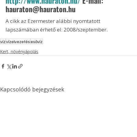
http://www.hauraton.hu/
 E-mail: 
hauraton@hauraton.hu
A cikk az Ezermester alábbi nyomtatott 
lapszámában érhető el: 2008/szeptember.
víz
vízelvezetés
esővíz
Kert, növényápolás
Kapcsolódó bejegyzések