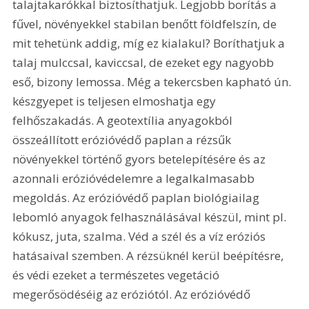
talajtakarókkal biztosíthatjuk. Legjobb borítás a 
fűvel, növényekkel stabilan benőtt földfelszín, de 
mit tehetünk addig, míg ez kialakul? Boríthatjuk a 
talaj mulccsal, kaviccsal, de ezeket egy nagyobb 
eső, bizony lemossa. Még a tekercsben kapható ún. 
készgyepet is teljesen elmoshatja egy 
felhőszakadás. A geotextília anyagokból 
összeállított erózióvédő paplan a rézsűk 
növényekkel történő gyors betelepítésére és az 
azonnali erózióvédelemre a legalkalmasabb 
megoldás. Az erózióvédő paplan biológiailag 
lebomló anyagok felhasználásával készül, mint pl. 
kókusz, juta, szalma. Véd a szél és a víz eróziós 
hatásaival szemben. A rézsüknél kerül beépítésre, 
és védi ezeket a természetes vegetáció 
megerősödéséig az eróziótól. Az erózióvédő 