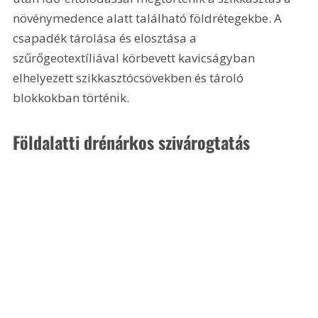
növénymedence alatt található földrétegekbe. A 
csapadék tárolása és elosztása a 
szűrőgeotextíliával körbevett kavicságyban 
elhelyezett szikkasztócsövekben és tároló 
blokkokban történik.
Földalatti drénárkos szivárogtatás