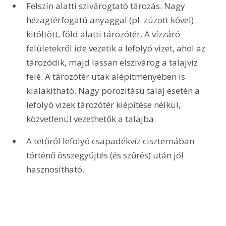
Felszín alatti szivárogtató tározás. Nagy 
hézagtérfogatú anyaggal (pl. zúzott kővel) 
kitöltött, föld alatti tározótér. A vízzáró 
felületekről ide vezetik a lefolyó vizet, ahol az 
tározódik, majd lassan elszivárog a talajvíz 
felé. A tározótér utak alépítményében is 
kialakítható. Nagy porozitású talaj esetén a 
lefolyó vizek tározótér kiépítése nélkül, 
közvetlenül vezethetők a talajba.
A tetőről lefolyó csapadékvíz ciszternában 
történő összegyűjtés (és szűrés) után jól 
hasznosítható.