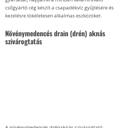
csőgyártó cég készít a csapadékvíz gyűjtésére és 
kezelésre tökéletesen alkalmas eszközöket.
Növénymedencés drain (drén) aknás 
szivárogtatás
A növénymedencés drénaknás szivárogtató 