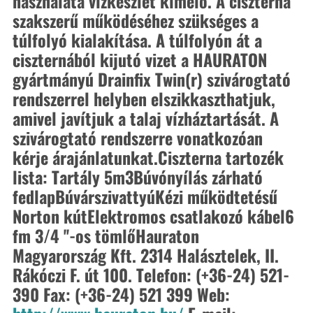
használata vízkészlet kímélő. A ciszterna 
szakszerű működéséhez szükséges a 
túlfolyó kialakítása. A túlfolyón át a 
ciszternából kijutó vizet a HAURATON 
gyártmányú Drainfix Twin(r) szivárogtató 
rendszerrel helyben elszikkaszthatjuk, 
amivel javítjuk a talaj vízháztartását. A 
szivárogtató rendszerre vonatkozóan 
kérje árajánlatunkat.
Ciszterna tartozék 
lista: 
Tartály 5m3
Búvónyílás zárható 
fedlap
Búvárszivattyú
Kézi működtetésű 
Norton kút
Elektromos csatlakozó kábel
6 
fm 3/4 ''-os tömlő
Hauraton 
Magyarország Kft. 2314 Halásztelek, II. 
Rákóczi F. út 100. Telefon: (+36-24) 521-
390 Fax: (+36-24) 521 399 Web: 