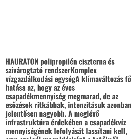
HAURATON polipropilén ciszterna és 
szivárogtató rendszer
Komplex 
vízgazdálkodási egység
A klímaváltozás fő 
hatása az, hogy az éves 
csapadékmennyiség megmarad, de az 
esőzések ritkábbak, intenzitásuk azonban 
jelentősen nagyobb. A meglévő 
infrastruktúra érdekében a csapadékvíz 
mennyiségének lefolyását lassítani kell, 