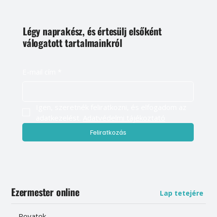
Légy naprakész, és értesülj elsőként
válogatott tartalmainkról
E-mail cím
*
Igen, szeretnék feliratkozni, és elfogadom az 
adatkezelést. 
Adatvédelmi tájékoztató
Feliratkozás
Ezermester online
Lap tetejére
Rovatok