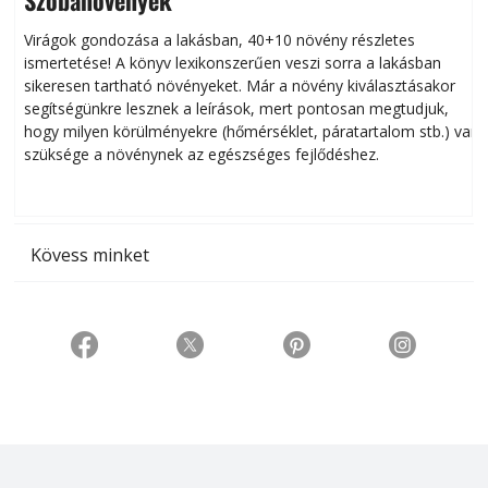
Virágok gondozása a lakásban, 40+10 növény részletes
ismertetése! A könyv lexikonszerűen veszi sorra a lakásban
s
sikeresen tart­ha­tó növényeket. Már a növény kiválasztásakor
h
segítségünkre lesznek a leírások, mert pontosan megtudjuk,
k
hogy milyen körülményekre (hőmérséklet, páratartalom stb.) van
szüksége a növénynek az egészséges fejlődéshez.
t
Kövess minket