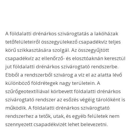
A földalatti drénárkos szivárogtatás a lakóházak 
tetőfelületeiről összegyülekező csapadékvíz teljes 
körű szikkasztására szolgál. Az összegyűjtött 
csapadékvíz az ellenőrző- és elosztóaknán keresztül 
jut földalatti drénárkos szivárogtató rendszerbe. 
Ebből a rendszerből szivárog a víz el az alatta lévő 
különböző földrétegek nagy területein. A 
szűrőgeotextíliával körbevett földalatti drénárkos 
szivárogtató rendszer az esőzés végéig tárolóként is 
működik. A földalatti drénárkos szivárogtató 
rendszerhez a tetők, utak, és egyéb felületek nem 
szennyezett csapadékvizét lehet belevezetni.