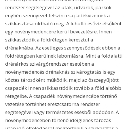
rendszer segítségével az utak, udvarok, parkok 
enyhén szennyezet felszíni csapadékvizeinek a 
szikkasztása oldható meg. A lehulló esővíz elsőként 
egy növénymedencére kerül bevezetésre. Innen 
szikkasztódik a földrétegen keresztül a 
drénaknába. Az esetleges szennyeződések ebben a 
földrétegben kerülnek lebomlásra. Mint a földalatti 
drénárkos szivárgórendszer esetében a 
növénymedencés drénaknás szivárogtatás is egy 
köztes tározóként működik, majd az összegyűjtött 
csapadék innen szikkasztódik tovább a föld alsóbb 
rétegeibe. A csapadék növénymedencébe történő 
vezetése történhet ereszcsatorna rendszer 
segítségével vagy természetes esésből adódóan. A 
növénymedencében történő ideiglenes tározás 
után idő-eltolódással megtörténik a szikkasztás a 