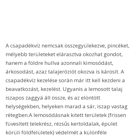
A csapadékvíz nemcsak összegyülekezve, pincéket, 
mélyebb területeket elárasztva okozhat gondot, 
hanem a földre hullva azonnali kimosódást, 
árkosodást, azaz talajeróziót okozva is károsít. A 
csapadékvíz kezelése során már itt kell kezdeni a 
beavatkozást, kezelést. Ugyanis a lemosott talaj 
iszapos zaggyá áll össze, és az elöntött 
helységekben, helyeken marad a sár, iszap vastag 
rétegben.A lemosódásnak kitett területek (frissen 
füvesített telekrész, rézsűs kertoldalak, épület 
körüli földfelületek) védelmét a különféle 