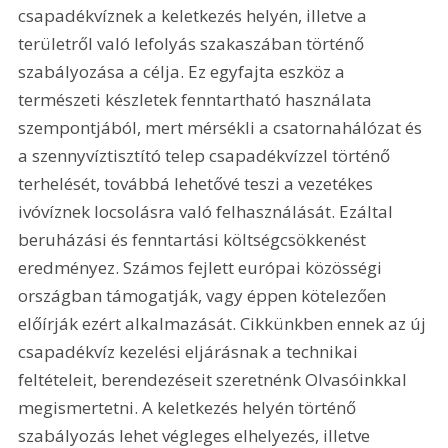
csapadékvíznek a keletkezés helyén, illetve a 
területről való lefolyás szakaszában történő 
szabályozása a célja. Ez egyfajta eszköz a 
természeti készletek fenntartható használata 
szempontjából, mert mérsékli a csatornahálózat és 
a szennyvíztisztító telep csapadékvízzel történő 
terhelését, továbbá lehetővé teszi a vezetékes 
ivóvíznek locsolásra való felhasználását. Ezáltal 
beruházási és fenntartási költségcsökkenést 
eredményez. Számos fejlett európai közösségi 
országban támogatják, vagy éppen kötelezően 
előírják ezért alkalmazását. Cikkünkben ennek az új 
csapadékvíz kezelési eljárásnak a technikai 
feltételeit, berendezéseit szeretnénk Olvasóinkkal 
megismertetni. A keletkezés helyén történő 
szabályozás lehet végleges elhelyezés, illetve 