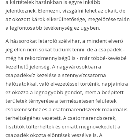
a kártételek hazánkban is egyre inkább 
jelentkeznek. Elemezni, vizsgálni lehet az okait, de 
az okozott károk elkerülhetősége, megelőzése talán 
a legfontosabb tevékenység ez ügyben.
A házsorokat letaroló szélvihar, a mindent elverő 
jég ellen nem sokat tudunk tenni, de a csapadék - 
még ha rekordmennyiségű is - már többé-kevésbé 
kezelhető jelenség. A nagyvárosokban a 
csapadékvíz kezelése a szennyvízcsatorna 
hálózatokkal, való elvezetéssel történik, napjainkra 
ez okozza a legnagyobb gondot, mert a beépített 
területek térnyerése a természetesen felületek 
csökkenéséhez és a csatornarendszerek maximális 
terheltségéhez vezetett. A csatornarendszerek, 
tisztítók túlterheltek és emiatt megnövekedett a 
csapadék okozta elöntések veszélye is. A 