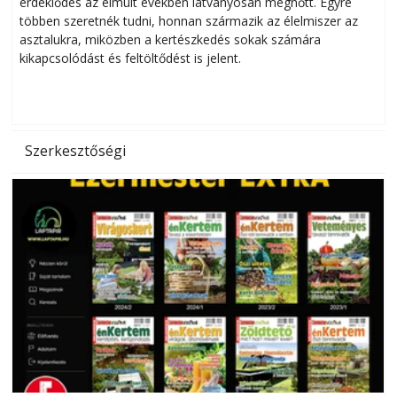
érdeklődés az elmúlt években látványosan megnőtt. Egyre
többen szeretnék tudni, honnan származik az élelmiszer az
l
asztalukra, miközben a kertészkedés sokak számára
kikapcsolódást és feltöltődést is jelent.
é
d
Szerkesztőségi