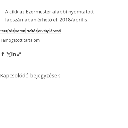
A cikk az Ezermester alábbi nyomtatott 
lapszámában érhető el: 2018/április.
felújítás
beton
javítás
erkély
lépcső
Támogatott tartalom
Kapcsolódó bejegyzések