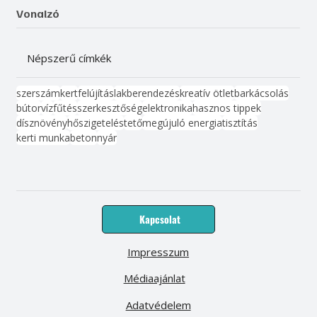
Vonalzó
Népszerű címkék
szerszám
kert
felújítás
lakberendezés
kreatív ötlet
barkácsolás
bútor
víz
fűtés
szerkesztőség
elektronika
hasznos tippek
dísznövény
hőszigetelés
tető
megújuló energia
tisztítás
kerti munka
beton
nyár
Kapcsolat
Impresszum
Médiaajánlat
Adatvédelem