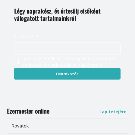
Légy naprakész, és értesülj elsőként
válogatott tartalmainkról
E-mail cím
*
Igen, szeretnék feliratkozni, és elfogadom az 
adatkezelést. 
Adatvédelmi tájékoztató
Feliratkozás
Ezermester online
Lap tetejére
Rovatok