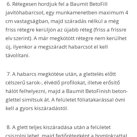
 6. Rétegesen hordjuk fel a Baumit BetoFill 
javítóhabarcsot, egy munkamenetben maximum 4 
cm vastagságban, majd száradás nélkül a még 
friss rétegre kerüljön az újabb réteg (friss a frissre 
elv szerint). A már megkötött rétegre nem kerülhet 
új, ilyenkor a megszáradt habarcsot el kell 
távolítani.
 7. A habarcs megkötése után, a glettelés előtt 
célszerű sarok-, élvédő profilokat, illetve erősítő 
hálót felhelyezni, majd a Baumit BetoFinish beton-
glettel simítsuk át. A felületet fóliatakarással óvni 
kell a gyors kiszáradástól.
 8. A glett teljes kiszáradása után a felületet 
csiszolni lehet, majd fedőrétegként a homlokzattal 