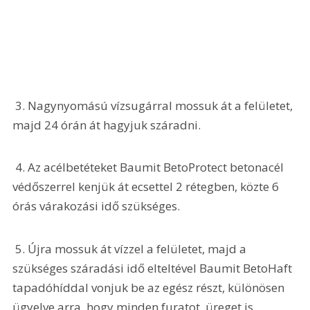
 3. Nagynyomású vízsugárral mossuk át a felületet, 
majd 24 órán át hagyjuk száradni.
 4. Az acélbetéteket Baumit BetoProtect betonacél 
védőszerrel kenjük át ecsettel 2 rétegben, közte 6 
órás várakozási idő szükséges.
 5. Újra mossuk át vízzel a felületet, majd a 
szükséges száradási idő elteltével Baumit BetoHaft 
tapadóhíddal vonjuk be az egész részt, különösen 
ügyelve arra, hogy minden furatot, üreget is 