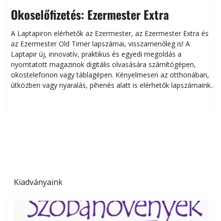
Okoselőfizetés: Ezermester Extra
A Laptapiron elérhetők az Ezermester, az Ezermester Extra és
az Ezermester Old Timer lapszámai, visszamenőleg is! A
Laptapir új, innovatív, praktikus és egyedi megoldás a
L
nyomtatott magazinok digitális olvasására számítógépen,
okostelefonon vagy táblagépen. Kényelmesen az otthonában,
útközben vagy nyaralás, pihenés alatt is elérhetők lapszámaink.
ú
Bárhol, bármikor, akár külföldön élve vagy dolgozva is
B
olvashatók az Ezermester lapszámai. A Laptapir kényelmes
megoldás, mert: – t
Kiadványaink