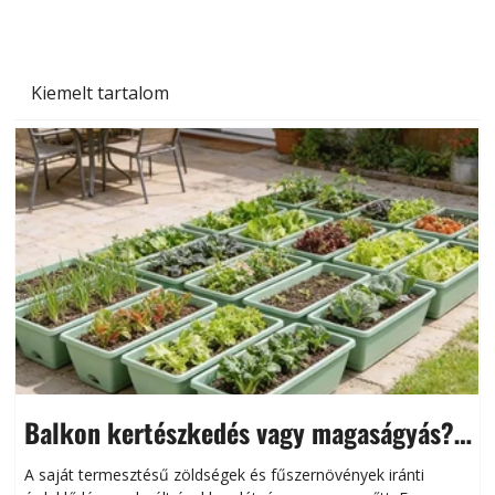
Kiemelt tartalom
Balkon kertészkedés vagy magaságyás?
Helytakarékos kertészkedés
A saját termesztésű zöldségek és fűszernövények iránti