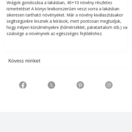
Virágok gondozása a lakásban, 40+10 növény részletes
ismertetése! A könyv lexikonszerűen veszi sorra a lakásban
s
sikeresen tart­ha­tó növényeket. Már a növény kiválasztásakor
h
segítségünkre lesznek a leírások, mert pontosan megtudjuk,
k
hogy milyen körülményekre (hőmérséklet, páratartalom stb.) van
szüksége a növénynek az egészséges fejlődéshez.
t
Kövess minket