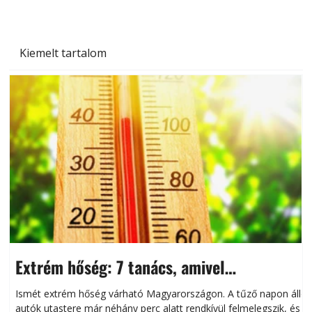
Kiemelt tartalom
Extrém hőség: 7 tanács, amivel
megóvhatjuk autónkat a nyári károktól
Ismét extrém hőség várható Magyarországon. A tűző napon álló
autók utastere már néhány perc alatt rendkívül felmelegszik, és