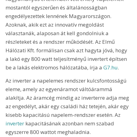
mostantól egyszerűen és általánosságban 
engedélyezettek lennének Magyarországon. 
Azoknak, akik ezt az innovatív megoldást 
választanák, alaposan át kell gondolniuk a 
részleteket és a rendszer működését. Az Elmű 
Hálózati Kft. formálisan csak azt hagyta jóvá, hogy 
a lakó egy 800 watt teljesítményű invertert építsen 
be a lakás elektromos hálózatába, írja a 
G7.hu
. 
Az inverter a napelemes rendszer kulcsfontosságú 
eleme, amely az egyenáramot váltóárammá 
alakítja. Az áramcég mindig az inverterre adja meg 
az engedélyt, akár egy családi ház tetején, akár egy 
kisebb kapacitású napelem-rendszer esetén. Az 
inverter
 kapacitásának azonban nem szabad 
egyszerre 800 wattot meghaladnia.