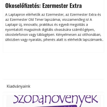
Okoselőfizetés: Ezermester Extra
A Laptapiron elérhetők az Ezermester, az Ezermester Extra és
az Ezermester Old Timer lapszámai, visszamenőleg is! A
Laptapir új, innovatív, praktikus és egyedi megoldás a
L
nyomtatott magazinok digitális olvasására számítógépen,
okostelefonon vagy táblagépen. Kényelmesen az otthonában,
útközben vagy nyaralás, pihenés alatt is elérhetők lapszámaink.
ú
Bárhol, bármikor, akár külföldön élve vagy dolgozva is
B
olvashatók az Ezermester lapszámai. A Laptapir kényelmes
megoldás, mert: – t
Kiadványaink