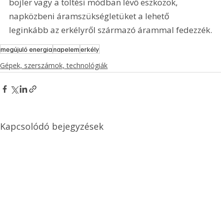
bojler vagy a töltési módban lévő eszközök, 
napközbeni áramszükségletüket a lehető 
leginkább az erkélyről származó árammal fedezzék.
megújuló energia
napelem
erkély
Gépek, szerszámok, technológiák
Kapcsolódó bejegyzések