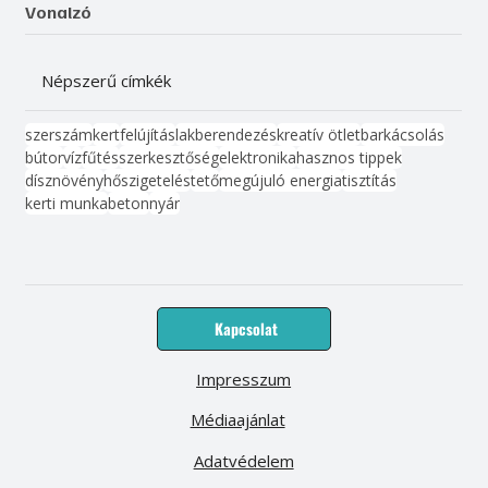
Vonalzó
Népszerű címkék
szerszám
kert
felújítás
lakberendezés
kreatív ötlet
barkácsolás
bútor
víz
fűtés
szerkesztőség
elektronika
hasznos tippek
dísznövény
hőszigetelés
tető
megújuló energia
tisztítás
kerti munka
beton
nyár
Kapcsolat
Impresszum
Médiaajánlat
Adatvédelem