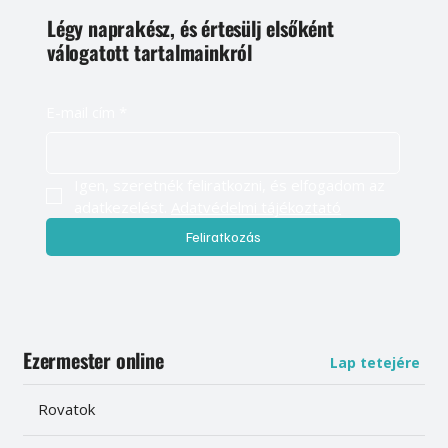
Légy naprakész, és értesülj elsőként
válogatott tartalmainkról
E-mail cím
*
Igen, szeretnék feliratkozni, és elfogadom az 
adatkezelést. 
Adatvédelmi tájékoztató
Feliratkozás
Ezermester online
Lap tetejére
Rovatok