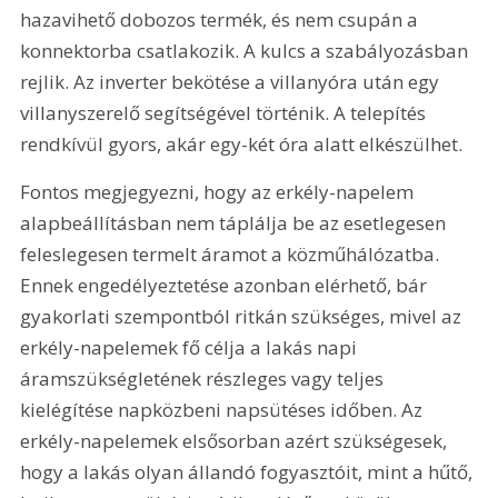
hazavihető dobozos termék, és nem csupán a 
konnektorba csatlakozik. A kulcs a szabályozásban 
rejlik. Az inverter bekötése a villanyóra után egy 
villanyszerelő segítségével történik. A telepítés 
rendkívül gyors, akár egy-két óra alatt elkészülhet.
Fontos megjegyezni, hogy az erkély-napelem 
alapbeállításban nem táplálja be az esetlegesen 
feleslegesen termelt áramot a közműhálózatba. 
Ennek engedélyeztetése azonban elérhető, bár 
gyakorlati szempontból ritkán szükséges, mivel az 
erkély-napelemek fő célja a lakás napi 
áramszükségletének részleges vagy teljes 
kielégítése napközbeni napsütéses időben. Az 
erkély-napelemek elsősorban azért szükségesek, 
hogy a lakás olyan állandó fogyasztóit, mint a hűtő, 