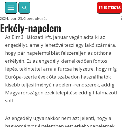
FELIRATKOZÁS
2024. febr. 23.
2 perc olvasás
Erkély-napelem
Az Elmű Hálózati Kft. január végén adta ki az 
engedélyt, amely lehetővé teszi egy lakó számára, 
hogy pár napelemtáblát felszereljen az otthona 
erkélyén. Ez az engedély kiemelkedően fontos 
lépés, tekintettel arra a furcsa helyzetre, hogy míg 
Európa-szerte évek óta szabadon használhatók 
kisebb teljesítményű napelem-rendszerek, addig 
Magyarországon ezek telepítése eddig tilalmazott 
volt.
Az engedély ugyanakkor nem azt jelenti, hogy a 
hagyományos értelemben vett erkély-napelemek 