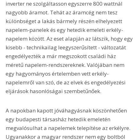
inverter ne szolgáltasson egyszerre 800 wattnál 
nagyobb áramot. Tehát az áramcég nem tesz 
különbséget a lakás bármely részén elhelyezett 
napelem-panelek és egy hetedik emeleti erkély-
napelem között. Az eset alapján az látszik, hogy egy 
kisebb - technikailag leegyszerűsített - változatát 
engedélyezték a már megszokott családi ház 
méretű napelem-rendszereknek. Valójában nem 
egy hagyományos értelemben vett erkély-
napelemről van szó, de az elvek és engedélyezési 
eljárások hasonlóságai szembetűnőek.
A napokban kapott jóváhagyásnak köszönhetően 
egy budapesti társasház hetedik emeletén 
megvalósulhat a napelemek telepítése az erkélyre. 
Ugyanakkor a magyar rendszer nem egy boltból 