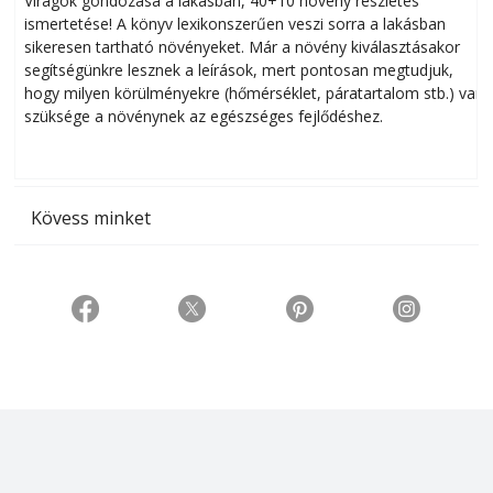
Virágok gondozása a lakásban, 40+10 növény részletes
ismertetése! A könyv lexikonszerűen veszi sorra a lakásban
s
sikeresen tart­ha­tó növényeket. Már a növény kiválasztásakor
h
segítségünkre lesznek a leírások, mert pontosan megtudjuk,
k
hogy milyen körülményekre (hőmérséklet, páratartalom stb.) van
szüksége a növénynek az egészséges fejlődéshez.
t
Kövess minket