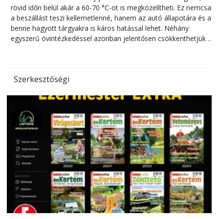
rövid időn belül akár a 60-70 °C-ot is megközelítheti. Ez nemcsak
n
a beszállást teszi kellemetlenné, hanem az autó állapotára és a
benne hagyott tárgyakra is káros hatással lehet. Néhány
egyszerű óvintézkedéssel azonban jelentősen csökkenthetjük a
hőség káros hatásait.
l
Szerkesztőségi