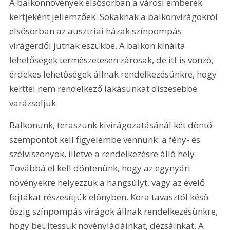
A balkonnövények elsősorban a városi emberek 
kertjeként jellemzőek. Sokaknak a balkonvirágokról 
elsősorban az ausztriai házak színpompás 
virágerdői jutnak eszükbe. A balkon kínálta 
lehetőségek természetesen zárosak, de itt is vonzó, 
érdekes lehetőségek állnak rendelkezésünkre, hogy 
kerttel nem rendelkező lakásunkat díszesebbé 
varázsoljuk. 
Balkonunk, teraszunk kivirágozatásánál két döntő 
szempontot kell figyelembe vennünk: a fény- és 
szélviszonyok, illetve a rendelkezésre álló hely. 
Továbbá el kell döntenünk, hogy az egynyári 
növényekre helyezzük a hangsúlyt, vagy az évelő 
fajtákat részesítjük előnyben. Kora tavasztól késő 
őszig színpompás virágok állnak rendelkezésünkre, 
hogy beültessük növényládáinkat, dézsáinkat. A 