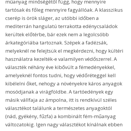
műanyag minőségétől függ, hogy mennyire 
tartósak és főleg mennyire fagyállóak. A klasszikus 
cserép is örök sláger, az utóbbi időben a 
mediterrán hangulatú terrakotta edénycsaládok 
kerültek előtérbe, bár ezek nem a legolcsóbb 
árkategóriába tartoznak. Szépek a fadézsák, 
melyeknél ne felejtsük el megkérdezni, hogy kültéri 
használatra kezelték-e valamilyen védőszerrel. A 
választék néhány éve kibővült a fémedényekkel, 
amelyeknél fontos tudni, hogy védőréteggel kell 
kibélelni őket, nehogy a növényekre káros anyagok 
mosódjanak a virágföldbe. A tartóedények egy 
másik vállfaja az ámpolna, itt is rendkívül széles 
választékot találunk a természetes anyagoktól 
(nád, gyékény, fűzfa) a kombinált fém-műanyag 
változatokig. Igen nagy választékot kínálnak ebben 