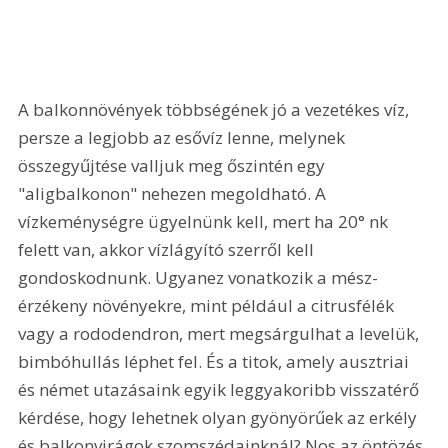
A balkonnövények többségének jó a vezetékes víz, 
persze a legjobb az esővíz lenne, melynek 
összegyűjtése valljuk meg őszintén egy 
"aligbalkonon" nehezen megoldható. A 
vízkeménységre ügyelnünk kell, mert ha 20° nk 
felett van, akkor vízlágyító szerről kell 
gondoskodnunk. Ugyanez vonatkozik a mész-
érzékeny növényekre, mint például a citrusfélék 
vagy a rododendron, mert megsárgulhat a levelük, 
bimbóhullás léphet fel. És a titok, amely ausztriai 
és német utazásaink egyik leggyakoribb visszatérő 
kérdése, hogy lehetnek olyan gyönyörűek az erkély 
és balkonvirágok szomszédainknál? Nos az öntözés 