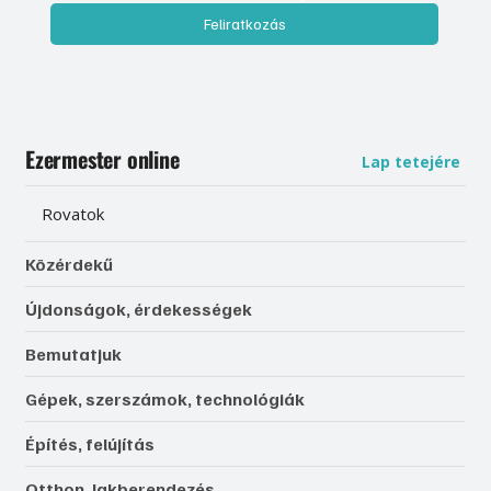
Feliratkozás
Ezermester online
Lap tetejére
Rovatok
Közérdekű
Újdonságok, érdekességek
Bemutatjuk
Gépek, szerszámok, technológiák
Építés, felújítás
Otthon, lakberendezés