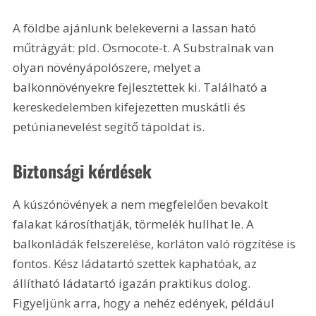
A földbe ajánlunk belekeverni a lassan ható 
műtrágyát: pld. Osmocote-t. A Substralnak van 
olyan növényápolószere, melyet a 
balkonnövényekre fejlesztettek ki. Található a 
kereskedelemben kifejezetten muskátli és 
petúnianevelést segítő tápoldat is.
Biztonsági kérdések
A kúszónövények a nem megfelelően bevakolt 
falakat károsíthatják, törmelék hullhat le. A 
balkonládák felszerelése, korláton való rögzítése is 
fontos. Kész ládatartó szettek kaphatóak, az 
állítható ládatartó igazán praktikus dolog. 
Figyeljünk arra, hogy a nehéz edények, például 