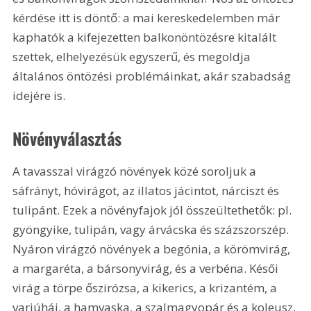
kérdése itt is döntő: a mai kereskedelemben már 
kaphatók a kifejezetten balkonöntözésre kitalált 
szettek, elhelyezésük egyszerű, és megoldja 
általános öntözési problémáinkat, akár szabadság 
idejére is.
Növényválasztás
A tavasszal virágzó növények közé soroljuk a 
sáfrányt, hóvirágot, az illatos jácintot, nárciszt és 
tulipánt. Ezek a növényfajok jól összeültethetők: pl. 
gyöngyike, tulipán, vagy árvácska és százszorszép. 
Nyáron virágzó növények a begónia, a körömvirág, 
a margaréta, a bársonyvirág, és a verbéna. Késői 
virág a törpe őszirózsa, a kikerics, a krizantém, a 
varjúháj, a hamvaska, a szalmagyopár és a koleusz. 