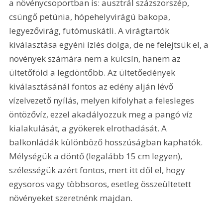
a növénycsoportban is: ausztrál százszorszép, 
csüngő petúnia, hópehelyvirágú bakopa, 
legyezővirág, futómuskátli. A virágtartók 
kiválasztása egyéni ízlés dolga, de ne felejtsük el, a 
növények számára nem a külcsín, hanem az 
ültetőföld a legdöntőbb. Az ültetőedények 
kiválasztásánál fontos az edény alján lévő 
vízelvezető nyílás, melyen kifolyhat a felesleges 
öntözővíz, ezzel akadályozzuk meg a pangó víz 
kialakulását, a gyökerek elrothadását. A 
balkonládák különböző hosszúságban kaphatók. 
Mélységük a döntő (legalább 15 cm legyen), 
szélességük azért fontos, mert itt dől el, hogy 
egysoros vagy többsoros, esetleg összeültetett 
növényeket szeretnénk majdan.