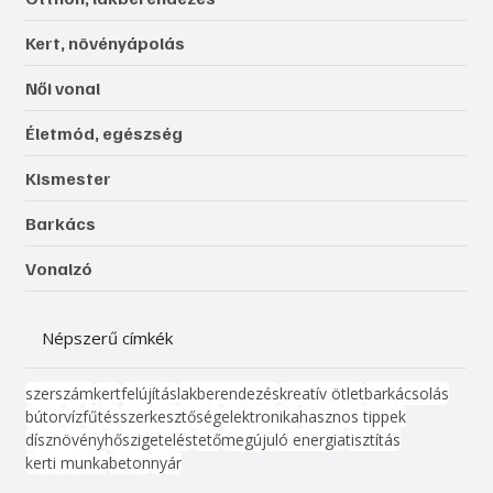
Kert, növényápolás
Női vonal
Életmód, egészség
Kismester
Barkács
Vonalzó
Népszerű címkék
szerszám
kert
felújítás
lakberendezés
kreatív ötlet
barkácsolás
bútor
víz
fűtés
szerkesztőség
elektronika
hasznos tippek
dísznövény
hőszigetelés
tető
megújuló energia
tisztítás
kerti munka
beton
nyár