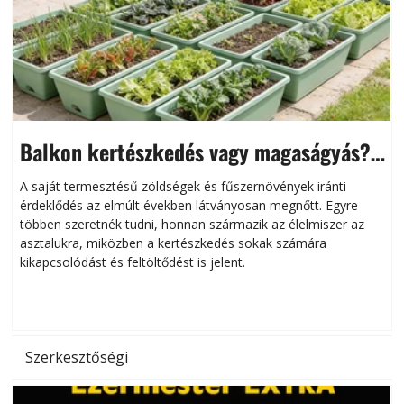
Balkon kertészkedés vagy magaságyás?
Helytakarékos kertészkedés
A saját termesztésű zöldségek és fűszernövények iránti
érdeklődés az elmúlt években látványosan megnőtt. Egyre
többen szeretnék tudni, honnan származik az élelmiszer az
l
asztalukra, miközben a kertészkedés sokak számára
kikapcsolódást és feltöltődést is jelent.
é
d
Szerkesztőségi