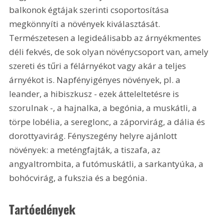
balkonok égtájak szerinti csoportosítása 
megkönnyíti a növények kiválasztását. 
Természetesen a legideálisabb az árnyékmentes 
déli fekvés, de sok olyan növénycsoport van, amely 
szereti és tűri a félárnyékot vagy akár a teljes 
árnyékot is. Napfényigényes növények, pl. a 
leander, a hibiszkusz - ezek átteleltetésre is 
szorulnak -, a hajnalka, a begónia, a muskátli, a 
törpe lobélia, a sereglonc, a záporvirág, a dália és 
dorottyavirág. Fényszegény helyre ajánlott 
növények: a meténgfajták, a tiszafa, az 
angyaltrombita, a futómuskátli, a sarkantyúka, a 
bohócvirág, a fukszia és a begónia.
Tartóedények