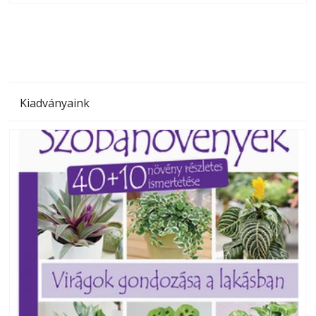
megoldás, mert: – t
Kiadványaink