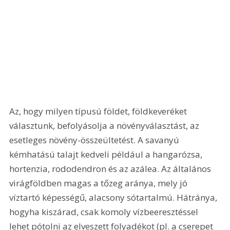
Az, hogy milyen típusú földet, földkeveréket 
választunk, befolyásolja a növényválasztást, az 
esetleges növény-összeültetést. A savanyú 
kémhatású talajt kedveli például a hangarózsa, 
hortenzia, rododendron és az azálea. Az általános 
virágföldben magas a tőzeg aránya, mely jó 
víztartó képességű, alacsony sótartalmú. Hátránya, 
hogyha kiszárad, csak komoly vízbeeresztéssel 
lehet pótolni az elveszett folyadékot (pl. a cserepet 