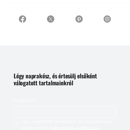
Légy naprakész, és értesülj elsőként
válogatott tartalmainkról
E-mail cím
*
Igen, szeretnék feliratkozni, és elfogadom az 
adatkezelést. 
Adatvédelmi tájékoztató