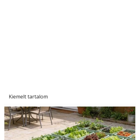
Szárazság a kertben – az aszály hatása a
növényekre és a védekezés lehetőségei
Kiemelt tartalom