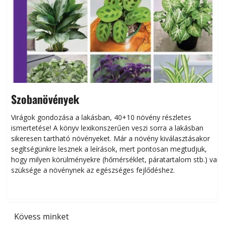
Szobanövények
Virágok gondozása a lakásban, 40+10 növény részletes
ismertetése! A könyv lexikonszerűen veszi sorra a lakásban
s
sikeresen tart­ha­tó növényeket. Már a növény kiválasztásakor
h
segítségünkre lesznek a leírások, mert pontosan megtudjuk,
k
hogy milyen körülményekre (hőmérséklet, páratartalom stb.) van
szüksége a növénynek az egészséges fejlődéshez.
t
Kövess minket