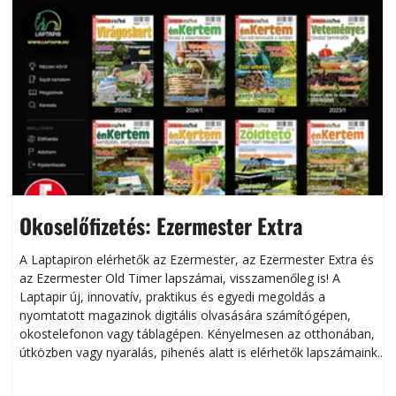
Okoselőfizetés: Ezermester Extra
A Laptapiron elérhetők az Ezermester, az Ezermester Extra és
az Ezermester Old Timer lapszámai, visszamenőleg is! A
Laptapir új, innovatív, praktikus és egyedi megoldás a
L
nyomtatott magazinok digitális olvasására számítógépen,
okostelefonon vagy táblagépen. Kényelmesen az otthonában,
útközben vagy nyaralás, pihenés alatt is elérhetők lapszámaink.
ú
Bárhol, bármikor, akár külföldön élve vagy dolgozva is
B
olvashatók az Ezermester lapszámai. A Laptapir kényelmes