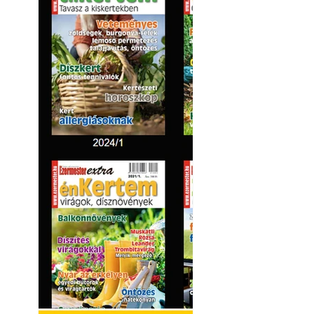
Kültéri hűtés: ho
a teraszt és a ker