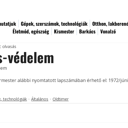
utatjuk
Gépek, szerszámok, technológiák
Otthon, lakberen
Életmód, egészség
Kismester
Barkács
Vonalzó
c olvasás
s-védelem
lem 
ermester alábbi nyomtatott lapszámában érhető el: 1972/júni
, technológiák
Általános
Oldtimer