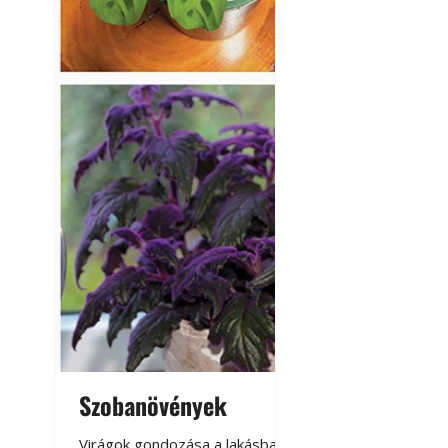
Szobanövények
Virágoskert: k
teraszon, laká
Virágok gondozása a lakásban,