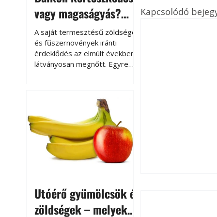
vagy magaságyás?
Kapcsolódó bejeg
Helytakarékos
A saját termesztésű zöldségek
kertészkedés
és fűszernövények iránti
érdeklődés az elmúlt években
látványosan megnőtt. Egyre
többen szeretnék tudni, honnan
származik az élelmiszer az
asztalukra, miközben a
kertészkedés sokak számára
kikapcsolódást és feltöltődést
is jelent.
Utóérő gyümölcsök és
zöldségek – melyek