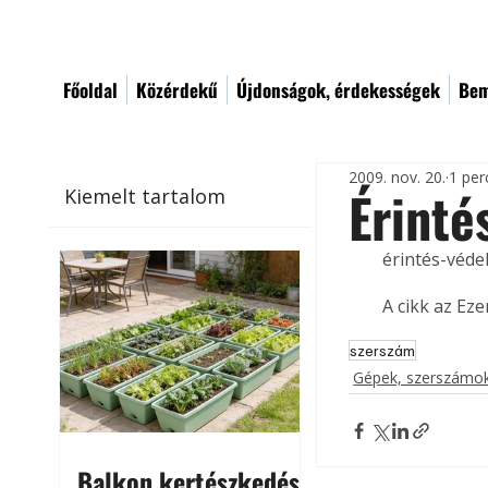
Főoldal
Közérdekű
Újdonságok, érdekességek
Bem
2009. nov. 20.
1 per
Érinté
Kiemelt tartalom
érintés-véde
A cikk az Ez
szerszám
Gépek, szerszámok
Balkon kertészkedés