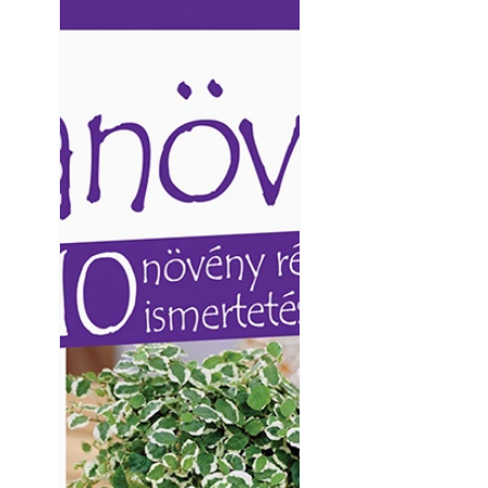
Ezermester lapszámai. A
Ezermester lapszámai
Laptapir kényelmes megoldás,
Laptapir kényelmes 
mert: – t
mert: – t