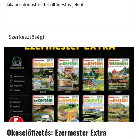
kikapcsolódást és feltöltődést is jelent.
é
d
Szerkesztőségi
Okoselőfizetés: Ezermester Extra