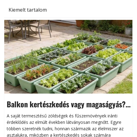
Kiemelt tartalom
Balkon kertészkedés vagy magaságyás?
Helytakarékos kertészkedés
A saját termesztésű zöldségek és fűszernövények iránti
érdeklődés az elmúlt években látványosan megnőtt. Egyre
többen szeretnék tudni, honnan származik az élelmiszer az
l
asztalukra, miközben a kertészkedés sokak számára