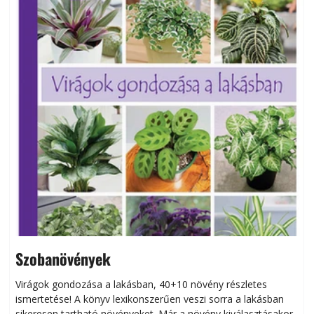
Szobanövények
Virágok gondozása a lakásban, 40+10 növény részletes
ismertetése! A könyv lexikonszerűen veszi sorra a lakásban
s
sikeresen tart­ha­tó növényeket. Már a növény kiválasztásakor
h