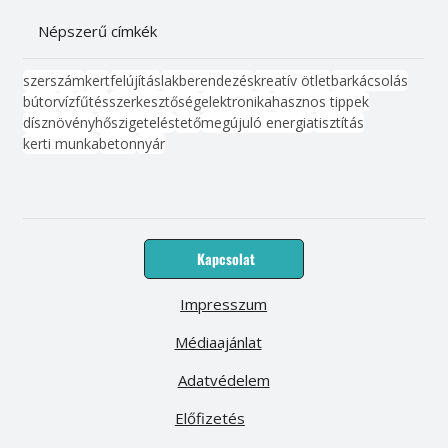
Népszerű címkék
szerszám
kert
felújítás
lakberendezés
kreatív ötlet
barkácsolás
bútor
víz
fűtés
szerkesztőség
elektronika
hasznos tippek
dísznövény
hőszigetelés
tető
megújuló energia
tisztítás
kerti munka
beton
nyár
Kapcsolat
Impresszum
Médiaajánlat
Adatvédelem
Előfizetés