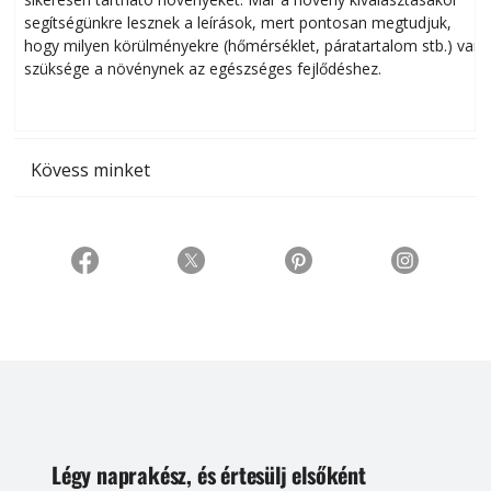
segítségünkre lesznek a leírások, mert pontosan megtudjuk,
k
hogy milyen körülményekre (hőmérséklet, páratartalom stb.) van
szüksége a növénynek az egészséges fejlődéshez.
t
Kövess minket
Légy naprakész, és értesülj elsőként