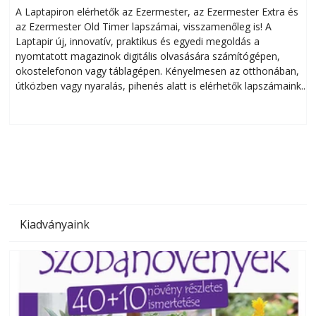
A Laptapiron elérhetők az Ezermester, az Ezermester Extra és
az Ezermester Old Timer lapszámai, visszamenőleg is! A
Laptapir új, innovatív, praktikus és egyedi megoldás a
L
nyomtatott magazinok digitális olvasására számítógépen,
okostelefonon vagy táblagépen. Kényelmesen az otthonában,
útközben vagy nyaralás, pihenés alatt is elérhetők lapszámaink.
ú
Bárhol, bármikor, akár külföldön élve vagy dolgozva is
B
olvashatók az Ezermester lapszámai. A Laptapir kényelmes
megoldás, mert: – t
Kiadványaink