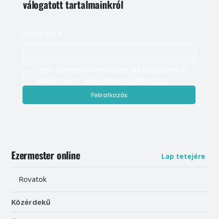
válogatott tartalmainkról
E-mail cím
*
Igen, szeretnék feliratkozni, és elfogadom az 
adatkezelést. 
Adatvédelmi tájékoztató
Feliratkozás
Ezermester online
Lap tetejére
Rovatok
Közérdekű