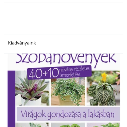
megoldás, mert: – t
Kiadványaink