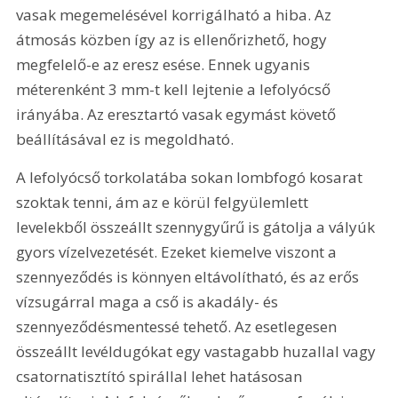
vasak megemelésével korrigálható a hiba. Az 
átmosás közben így az is ellenőrizhető, hogy 
megfelelő-e az eresz esése. Ennek ugyanis 
méterenként 3 mm-t kell lejtenie a lefolyócső 
irányába. Az eresztartó vasak egymást követő 
beállításával ez is megoldható.
A lefolyócső torkolatába sokan lombfogó kosarat 
szoktak tenni, ám az e körül felgyülemlett 
levelekből összeállt szennygyűrű is gátolja a vályúk 
gyors vízelvezetését. Ezeket kiemelve viszont a 
szennyeződés is könnyen eltávolítható, és az erős 
vízsugárral maga a cső is akadály- és 
szennyeződésmentessé tehető. Az esetlegesen 
összeállt levéldugókat egy vastagabb huzallal vagy 
csatornatisztító spirállal lehet hatásosan 