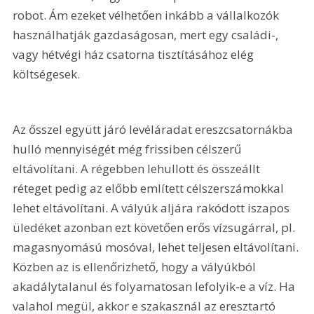
robot. Ám ezeket vélhetően inkább a vállalkozók 
használhatják gazdaságosan, mert egy családi-, 
vagy hétvégi ház csatorna tisztításához elég 
költségesek. 
Az ősszel együtt járó levéláradat ereszcsatornákba 
hulló mennyiségét még frissiben célszerű 
eltávolítani. A régebben lehullott és összeállt 
réteget pedig az előbb említett célszerszámokkal 
lehet eltávolítani. A vályúk aljára rakódott iszapos 
üledéket azonban ezt követően erős vízsugárral, pl. 
magasnyomású mosóval, lehet teljesen eltávolítani. 
Közben az is ellenőrizhető, hogy a vályúkból 
akadálytalanul és folyamatosan lefolyik-e a víz. Ha 
valahol megül, akkor e szakasznál az eresztartó 