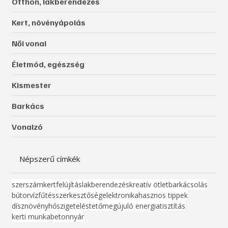
Otthon, lakberendezés
Kert, növényápolás
Női vonal
Életmód, egészség
Kismester
Barkács
Vonalzó
Népszerű címkék
szerszám
kert
felújítás
lakberendezés
kreatív ötlet
barkácsolás
bútor
víz
fűtés
szerkesztőség
elektronika
hasznos tippek
dísznövény
hőszigetelés
tető
megújuló energia
tisztítás
kerti munka
beton
nyár