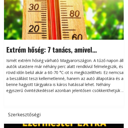
Extrém hőség: 7 tanács, amivel
megóvhatjuk autónkat a nyári károktól
Ismét extrém hőség várható Magyarországon. A tűző napon álló
autók utastere már néhány perc alatt rendkívül felmelegszik, és
rövid időn belül akár a 60-70 °C-ot is megközelítheti. Ez nemcsak
n
a beszállást teszi kellemetlenné, hanem az autó állapotára és a
benne hagyott tárgyakra is káros hatással lehet. Néhány
egyszerű óvintézkedéssel azonban jelentősen csökkenthetjük a
hőség káros hatásait.
l
Szerkesztőségi