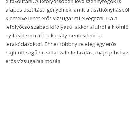
eltávolítani. A lefolyócsőben levő szennyfogók is 
alapos tisztítást igényelnek, amit a tisztítónyílásból 
kiemelve lehet erős vízsugárral elvégezni. Ha a 
lefolyócső szabad kifolyású, akkor alulról a kiömlő 
nyílását sem árt „akadálymentesíteni” a 
lerakódásoktól. Ehhez többnyire elég egy erős 
hajlított végű huzallal való fellazítás, majd jöhet az 
erős vízsugaras mosás.