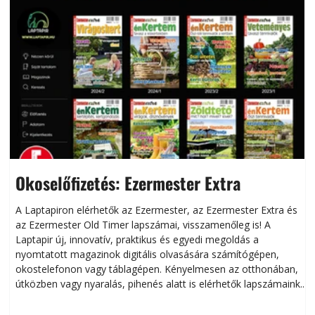
Okoselőfizetés: Ezermester Extra
A Laptapiron elérhetők az Ezermester, az Ezermester Extra és
az Ezermester Old Timer lapszámai, visszamenőleg is! A
Laptapir új, innovatív, praktikus és egyedi megoldás a
L
nyomtatott magazinok digitális olvasására számítógépen,
okostelefonon vagy táblagépen. Kényelmesen az otthonában,
útközben vagy nyaralás, pihenés alatt is elérhetők lapszámaink.
ú
Bárhol, bármikor, akár külföldön élve vagy dolgozva is
B
olvashatók az Ezermester lapszámai. A Laptapir kényelmes