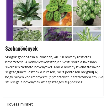
Szobanövények
Virágok gondozása a lakásban, 40+10 növény részletes
ismertetése! A könyv lexikonszerűen veszi sorra a lakásban
s
sikeresen tart­ha­tó növényeket. Már a növény kiválasztásakor
h
segítségünkre lesznek a leírások, mert pontosan megtudjuk,
k
hogy milyen körülményekre (hőmérséklet, páratartalom stb.) van
szüksége a növénynek az egészséges fejlődéshez.
t
Kövess minket