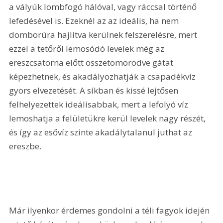
a vályúk lombfogó hálóval, vagy ráccsal történő 
lefedésével is. Ezeknél az az ideális, ha nem 
domborúra hajlítva kerülnek felszerelésre, mert 
ezzel a tetőről lemosódó levelek még az 
ereszcsatorna előtt összetömörödve gátat 
képezhetnek, és akadályozhatják a csapadékvíz 
gyors elvezetését. A síkban és kissé lejtősen 
felhelyezettek ideálisabbak, mert a lefolyó víz 
lemoshatja a felületükre kerül levelek nagy részét, 
és így az esővíz szinte akadálytalanul juthat az 
ereszbe.
Már ilyenkor érdemes gondolni a téli fagyok idején 