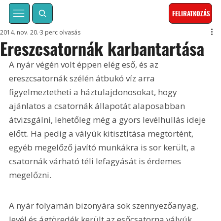
FELIRATKOZÁS
2014. nov. 20.
3 perc olvasás
Ereszcsatornák karbantartása
A nyár végén volt éppen elég eső, és az 
ereszcsatornák szélén átbukó víz arra 
figyelmeztetheti a háztulajdonosokat, hogy 
ajánlatos a csatornák állapotát alaposabban 
átvizsgálni, lehetőleg még a gyors levélhullás ideje 
előtt. Ha pedig a vályúk kitisztítása megtörtént, 
egyéb megelőző javító munkákra is sor került, a 
csatornák várható téli lefagyását is érdemes 
megelőzni.
A nyár folyamán bizonyára sok szennyezőanyag, 
levél és ágtöredék került az esőcsatorna vályúk 