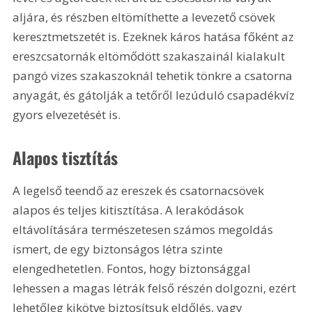
aljára, és részben eltömíthette a levezető csövek 
keresztmetszetét is. Ezeknek káros hatása főként az 
ereszcsatornák eltömődött szakaszainál kialakult 
pangó vizes szakaszoknál tehetik tönkre a csatorna 
anyagát, és gátolják a tetőről lezúduló csapadékvíz 
gyors elvezetését is.
Alapos tisztítás
A legelső teendő az ereszek és csatornacsövek 
alapos és teljes kitisztítása. A lerakódások 
eltávolítására természetesen számos megoldás 
ismert, de egy biztonságos létra szinte 
elengedhetetlen. Fontos, hogy biztonsággal 
lehessen a magas létrák felső részén dolgozni, ezért 
lehetőleg kikötve biztosítsuk eldőlés, vagy 