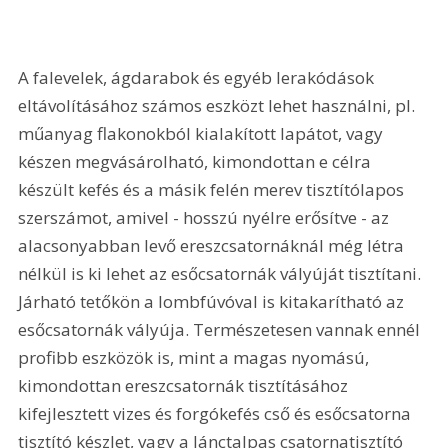
A falevelek, ágdarabok és egyéb lerakódások 
eltávolításához számos eszközt lehet használni, pl. 
műanyag flakonokból kialakított lapátot, vagy 
készen megvásárolható, kimondottan e célra 
készült kefés és a másik felén merev tisztítólapos 
szerszámot, amivel - hosszú nyélre erősítve - az 
alacsonyabban levő ereszcsatornáknál még létra 
nélkül is ki lehet az esőcsatornák vályúját tisztítani. 
Járható tetőkön a lombfúvóval is kitakarítható az 
esőcsatornák vályúja. Természetesen vannak ennél 
profibb eszközök is, mint a magas nyomású, 
kimondottan ereszcsatornák tisztításához 
kifejlesztett vizes és forgókefés cső és esőcsatorna 
tisztító készlet, vagy a lánctalpas csatornatisztító 