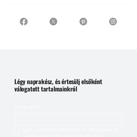
Légy naprakész, és értesülj elsőként
válogatott tartalmainkról
E-mail cím
*
Igen, szeretnék feliratkozni, és elfogadom az 
adatkezelést. 
Adatvédelmi tájékoztató