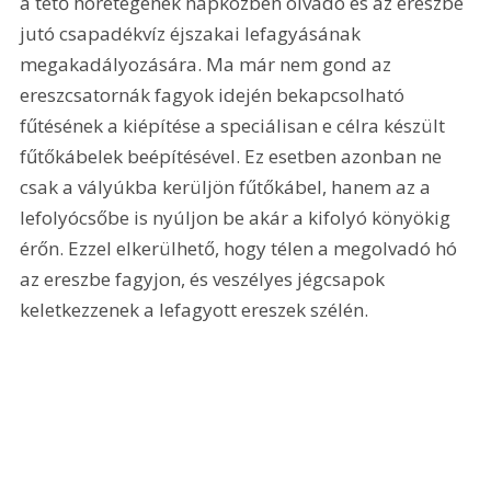
a tető hórétegének napközben olvadó és az ereszbe 
jutó csapadékvíz éjszakai lefagyásának 
megakadályozására. Ma már nem gond az 
ereszcsatornák fagyok idején bekapcsolható 
fűtésének a kiépítése a speciálisan e célra készült 
fűtőkábelek beépítésével. Ez esetben azonban ne 
csak a vályúkba kerüljön fűtőkábel, hanem az a 
lefolyócsőbe is nyúljon be akár a kifolyó könyökig 
érőn. Ezzel elkerülhető, hogy télen a megolvadó hó 
az ereszbe fagyjon, és veszélyes jégcsapok 
keletkezzenek a lefagyott ereszek szélén. 