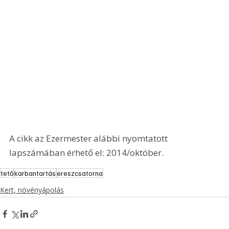
A cikk az Ezermester alábbi nyomtatott 
lapszámában érhető el: 2014/október.
tető
karbantartás
ereszcsatorna
Kert, növényápolás