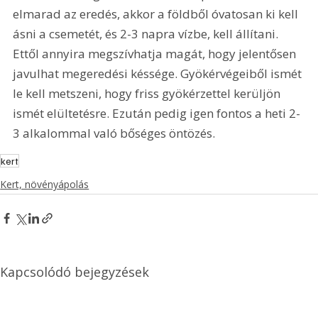
elmarad az eredés, akkor a földből óvatosan ki kell 
ásni a csemetét, és 2-3 napra vízbe, kell állítani. 
Ettől annyira megszívhatja magát, hogy jelentősen 
javulhat megeredési késsége. Gyökérvégeiből ismét 
le kell metszeni, hogy friss gyökérzettel kerüljön 
ismét elültetésre. Ezután pedig igen fontos a heti 2-
3 alkalommal való bőséges öntözés.
kert
Kert, növényápolás
Kapcsolódó bejegyzések