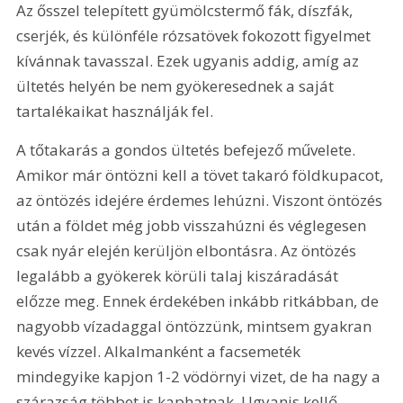
Az ősszel telepített gyümölcstermő fák, díszfák, 
cserjék, és különféle rózsatövek fokozott figyelmet 
kívánnak tavasszal. Ezek ugyanis addig, amíg az 
ültetés helyén be nem gyökeresednek a saját 
tartalékaikat használják fel. 
A tőtakarás a gondos ültetés befejező művelete. 
Amikor már öntözni kell a tövet takaró földkupacot, 
az öntözés idejére érdemes lehúzni. Viszont öntözés 
után a földet még jobb visszahúzni és véglegesen 
csak nyár elején kerüljön elbontásra. Az öntözés 
legalább a gyökerek körüli talaj kiszáradását 
előzze meg. Ennek érdekében inkább ritkábban, de 
nagyobb vízadaggal öntözzünk, mintsem gyakran 
kevés vízzel. Alkalmanként a facsemeték 
mindegyike kapjon 1-2 vödörnyi vizet, de ha nagy a 
szárazság többet is kaphatnak. Ugyanis kellő 