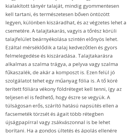
kialakított tányér talaját, mindig gyommentesen 
kell tartani, és természetesen bőven öntözött 
legyen, különben kiszáradhat, és az végzetes lehet a 
csemetére. A talajtakarás, vagyis a tőrész körüli 
talajfelület beárnyékolása szintén előnyös lehet. 
Ezáltal mérséklődik a talaj kedvezőtlen és gyors 
felmelegedése és kiszáradása. Talajtakarásra 
alkalmas a szalma trágya, a pelyva vagy szalma 
fűkaszalék, de akár a komposzt is. Ezen felül jó 
szolgálatot tehet egy műanyag fólia is. A tő köré 
terített fóliára vékony földréteget kell tenni, így az 
teljesen el is fedhető, hogy észre se vegyük. A 
túlságosan erős, szárító hatású napsütés ellen a 
facsemeték törzsét és ágait több rétegben 
újságpapírral vagy zsákvászonnal is be lehet 
borítani. Ha a gondos ültetés és ápolás ellenére 