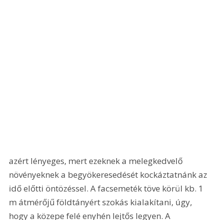
azért lényeges, mert ezeknek a melegkedvelő 
növényeknek a begyökeresedését kockáztatnánk az 
idő előtti öntözéssel. A facsemeték töve körül kb. 1 
m átmérőjű földtányért szokás kialakítani, úgy, 
hogy a közepe felé enyhén lejtős legyen. A 